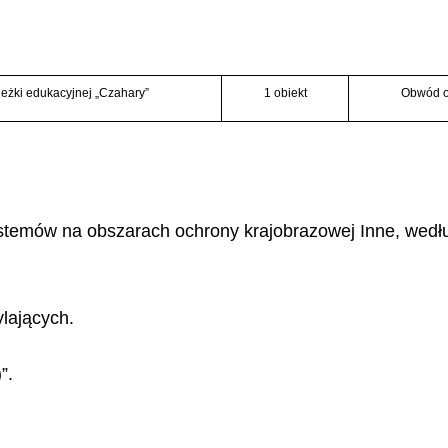
eżki edukacyjnej „Czahary”
1 obiekt
Obwód o
stemów na obszarach ochrony krajobrazowej Inne, według 
lających.
”.