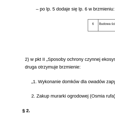
– po lp. 5 dodaje się lp. 6 w brzmieniu:
6
Budowa ści
2) w pkt II „Sposoby ochrony czynnej ekosy
druga otrzymuje brzmienie:
„1. Wykonanie domków dla owadów zapy
2. Zakup murarki ogrodowej
(Osmia rufa)
§ 2.