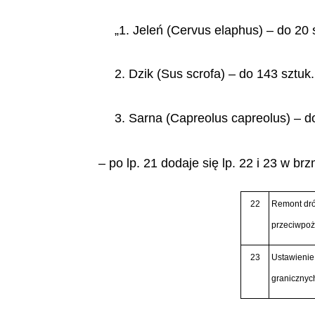
„1. Jeleń
(Cervus elaphus) –
do 20 
2. Dzik
(Sus scrofa)
– do 143 sztuk.
3. Sarna (
Capreolus capreolus
) – d
– po lp. 21 dodaje się lp. 22 i 23 w brz
22
Remont dró
przeciwpoż
23
Ustawienie 
granicznyc