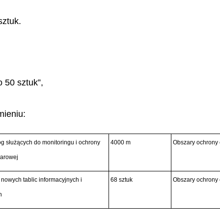
sztuk.
o 50 sztuk”,
mieniu:
g służących do monitoringu i ochrony
4000 m
Obszary ochrony 
arowej
nowych tablic informacyjnych i
68 sztuk
Obszary ochrony 
h