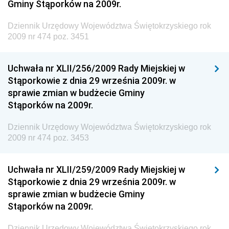
Gminy Stąporków na 2009r.
Gospodarki Przestrzennej
Dziennik Urzędowy Unii Europejskiej, L
Dziennik Urzędowy Województwa Świętokrzyskiego rok
2009 nr 474 poz. 3451
Dziennik Urzędowy Ministerstwa Komunikacji
Dziennik Urzędowy Ministerstwa Przemysłu
Uchwała nr XLII/256/2009 Rady Miejskiej w
Chemicznego i Lekkiego
Stąporkowie z dnia 29 września 2009r. w
Dziennik Urzędowy Ministerstwa Rolnictwa i
sprawie zmian w budżecie Gminy
Gospodarki Żywnościowej
Stąporków na 2009r.
Dziennik Urzędowy Ministra Rodziny, Pracy i Polityki
Społecznej
Dziennik Urzędowy Województwa Świętokrzyskiego rok
2009 nr 474 poz. 3453
Dziennik Urzędowy Ministra Cyfryzacji
Dziennik Urzędowy Ministra Rozwoju
Uchwała nr XLII/259/2009 Rady Miejskiej w
Dziennik Urzędowy Ministra Infrastruktury i
Stąporkowie z dnia 29 września 2009r. w
Budownictwa
sprawie zmian w budżecie Gminy
Stąporków na 2009r.
Dziennik Urzędowy Ministra Gospodarki Morskiej i
Żeglugi Śródlądowej
Dziennik Urzędowy Województwa Świętokrzyskiego rok