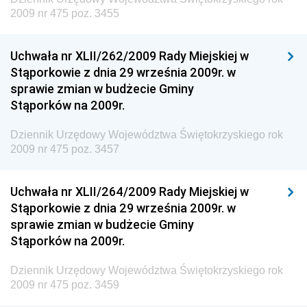
Dziennik Urzędowy Ministra Energii
2009 nr 475 poz. 3455
Dziennik Urzędowy Ministra Finansów
Uchwała nr XLII/262/2009 Rady Miejskiej w
Dziennik Urzędowy Ministra Sprawiedliwości
Stąporkowie z dnia 29 września 2009r. w
Dziennik Urzędowy Ministra Rozwoju i Finansów
sprawie zmian w budżecie Gminy
Stąporków na 2009r.
Dziennik Urzędowy Wyższego Urzędu Górniczego
Dziennik Urzędowy Prezesa Urzędu Transportu
Dziennik Urzędowy Województwa Świętokrzyskiego rok
Kolejowego
2009 nr 475 poz. 3457
Dziennik Urzędowy Ministra Przedsiębiorczości i
Technologii
Uchwała nr XLII/264/2009 Rady Miejskiej w
Stąporkowie z dnia 29 września 2009r. w
Dziennik Urzędowy Ministra Inwestycji i Rozwoju
sprawie zmian w budżecie Gminy
Dziennik Urzędowy Naczelnego Dyrektora Archiwów
Stąporków na 2009r.
Państwowych
Dziennik Urzędowy Województwa Świętokrzyskiego rok
Dziennik Urzędowy Ministra Finansów, Inwestycji i
2009 nr 475 poz. 3459
Rozwoju