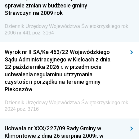
Dziennik Urzędowy Ministra Finansów i Gospodarki
sprawie zmian w budżecie gminy
Strawczyn na 2009 rok
Dziennik Urzędowy Ministra do Spraw Unii
Europejskiej
Dziennik Urzędowy Województwa Świętokrzyskiego rok
Dziennik Urzędowy Agencji Wywiadu
2006 nr 441 poz. 3164
Wyrok nr II SA/Ke 463/22 Wojewódzkiego
Sądu Administracyjnego w Kielcach z dnia
22 października 2026 r. w przedmiocie
uchwalenia regulaminu utrzymania
czystości i porządku na terenie gminy
Piekoszów
Dziennik Urzędowy Województwa Świętokrzyskiego rok
2024 poz. 3716
Uchwała nr XXX/227/09 Rady Gminy w
Klimontowie z dnia 26 sierpnia 2009r. w