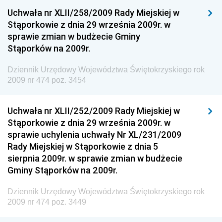
Dziennik Urzędowy Ministra Kultury, Dziedzictwa
Uchwała nr XLII/258/2009 Rady Miejskiej w
Narodowego i Sportu
Stąporkowie z dnia 29 września 2009r. w
sprawie zmian w budżecie Gminy
Dziennik Urzędowy Ministra Rodziny i Polityki
Stąporków na 2009r.
Społecznej
Dziennik Urzędowy Komendy Głównej Straży
Dziennik Urzędowy Województwa Świętokrzyskiego rok
Granicznej
2009 nr 474 poz. 3454
Dziennik Urzędowy Głównego Inspektoratu Transportu
Drogowego
Uchwała nr XLII/252/2009 Rady Miejskiej w
Stąporkowie z dnia 29 września 2009r. w
Dziennik Urzędowy Narodowego Banku Polskiego
sprawie uchylenia uchwały Nr XL/231/2009
Dziennik Urzędowy Komendy Głównej Policji
Rady Miejskiej w Stąporkowie z dnia 5
sierpnia 2009r. w sprawie zmian w budżecie
Dziennik Urzędowy Ministra Pracy i Polityki
Gminy Stąporków na 2009r.
Społecznej
Dziennik Urzędowy Ministra Transportu, Budownictwa
Dziennik Urzędowy Województwa Świętokrzyskiego rok
i Gospodarki Morskiej
2009 nr 474 poz. 3449
Dziennik Urzędowy Ministra Rozwoju i Technologii