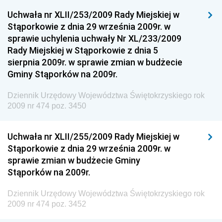
Dziennik Urzędowy Ministra Klimatu
Uchwała nr XLII/253/2009 Rady Miejskiej w
Dziennik Urzędowy Ministra Sportu
Stąporkowie z dnia 29 września 2009r. w
Dziennik Urzędowy Ministra Funduszy i Polityki
sprawie uchylenia uchwały Nr XL/233/2009
Regionalnej
Rady Miejskiej w Stąporkowie z dnia 5
sierpnia 2009r. w sprawie zmian w budżecie
Dziennik Urzędowy Ministra Aktywów Państwowych
Gminy Stąporków na 2009r.
Dziennik Urzędowy Ministra Zdrowia
Dziennik Urzędowy Województwa Świętokrzyskiego rok
Dziennik Urzędowy Ministra Środowiska i Głównego
2009 nr 474 poz. 3450
Inspektora Ochrony Środowiska
Dziennik Urzędowy Ministra Klimatu i Środowiska
Uchwała nr XLII/255/2009 Rady Miejskiej w
Dziennik Urzędowy Ministerstwa Kultury, Dziedzictwa
Stąporkowie z dnia 29 września 2009r. w
Narodowego i Sportu
sprawie zmian w budżecie Gminy
Stąporków na 2009r.
Dziennik Urzędowy Ministra Finansów, Funduszy i
Polityki Regionalnej
Dziennik Urzędowy Województwa Świętokrzyskiego rok
Dziennik Urzędowy Ministra Rozwoju, Pracy i
2009 nr 474 poz. 3452
Technologii