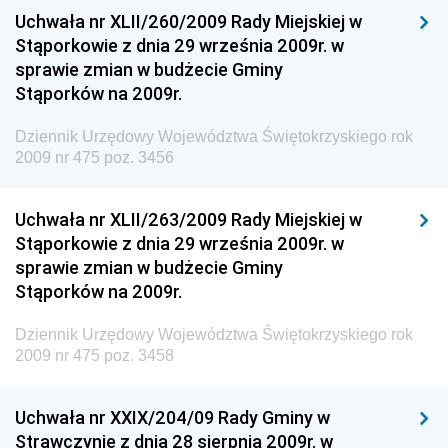
Uchwała nr XLII/260/2009 Rady Miejskiej w
Dziennik Urzędowy Ministra Spraw Zagranicznych
Stąporkowie z dnia 29 września 2009r. w
Dziennik Urzędowy Centralnego Biura
sprawie zmian w budżecie Gminy
Antykorupcyjnego
Stąporków na 2009r.
Dziennik Urzędowy Agencji Bezpieczeństwa
Wewnętrznego
Dziennik Urzędowy Województwa Świętokrzyskiego rok
2009 nr 475 poz. 3456
Dziennik Urzędowy Urzędu Patentowego
Rzeczypospolitej Polskiej
Uchwała nr XLII/263/2009 Rady Miejskiej w
Dziennik Urzędowy Generalnej Dyrekcji Dróg
Stąporkowie z dnia 29 września 2009r. w
Krajowych i Autostrad
sprawie zmian w budżecie Gminy
Dziennik Urzędowy Ministra Środowiska
Stąporków na 2009r.
Dziennik Urzędowy Ministra Administracji i Cyfryzacji
Dziennik Urzędowy Województwa Świętokrzyskiego rok
Dziennik Urzędowy Ministra Edukacji
2009 nr 475 poz. 3458
Dziennik Urzędowy Ministra Nauki
Uchwała nr XXIX/204/09 Rady Gminy w
Dziennik Urzędowy Ministra Przemysłu
Strawczynie z dnia 28 sierpnia 2009r. w