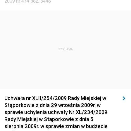
Dziennik Urzędowy Głównego Inspektora Ochrony
2009 nr 474 poz. 3448
Środowiska
Dziennik Urzędowy Ministra Środowiska
Dziennik Urzędowy Ministra Sportu i Turystyki
Dziennik Urzędowy Ministra Rozwoju Regionalnego
Dziennik Urzędowy Ministra Budownictwa i Przemysłu
REKLAMA
Materiałów Budowlanych
Dziennik Urzędowy Ministra Infrastruktury i Rozwoju
Dziennik Urzędowy Głównego Inspektoratu Ochrony
Środowiska
Dziennik Urzędowy Generalnej Dyrekcji Ochrony
Uchwała nr XLII/254/2009 Rady Miejskiej w
Środowiska
Stąporkowie z dnia 29 września 2009r. w
Dziennik Urzędowy Ministerstwa Administracji,
sprawie uchylenia uchwały Nr XL/234/2009
Gospodarki Terenowej i Ochrony Środowiska
Rady Miejskiej w Stąporkowie z dnia 5
sierpnia 2009r. w sprawie zmian w budżecie
Dziennik Urzędowy Ministerstwa Administracji i