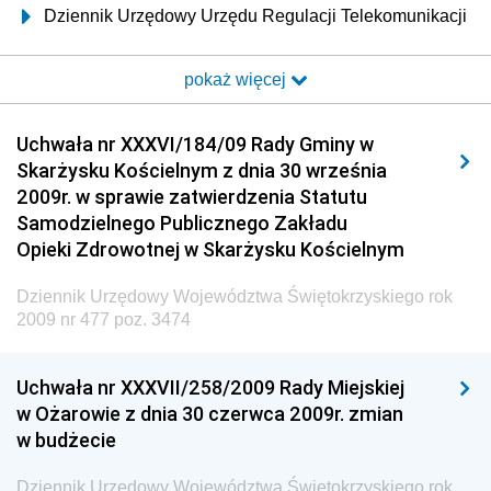
Dziennik Urzędowy Urzędu Regulacji Telekomunikacji
i Poczty
pokaż więcej
Dziennik Urzędowy Ministra Transportu i Budownictwa
Dziennik Urzędowy Urzędu Komunikacji
Uchwała nr XXXVI/184/09 Rady Gminy w
Elektronicznej
Skarżysku Kościelnym z dnia 30 września
Dziennik Urzędowy Ministra Spraw Wewnętrznych i
2009r. w sprawie zatwierdzenia Statutu
Administracji
Samodzielnego Publicznego Zakładu
Dziennik Urzędowy Ministra Transportu
Opieki Zdrowotnej w Skarżysku Kościelnym
Dziennik Urzędowy Ministra Budownictwa
Dziennik Urzędowy Województwa Świętokrzyskiego rok
Dziennik Urzędowy Ministra Nauki i Szkolnictwa
2009 nr 477 poz. 3474
Wyższego
Dziennik Urzędowy Głównego Urzędu Miar
Uchwała nr XXXVII/258/2009 Rady Miejskiej
w Ożarowie z dnia 30 czerwca 2009r. zmian
Dziennik Urzędowy Ministra Rolnictwa i Rozwoju Wsi
w budżecie
Dziennik Urzędowy Ministra Edukacji Narodowej i
Sportu
Dziennik Urzędowy Województwa Świętokrzyskiego rok