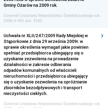
Społecznej
Gminy Ożarów na 2009 rok.
Dziennik Urzędowy Ministra Spraw Zagranicznych
Dziennik Urzędowy Województwa Świętokrzyskiego rok
Dziennik Urzędowy Urzędu Lotnictwa Cywilnego
2006 nr 441 poz. 3160
Dziennik Urzędowy Komisji Nadzoru Finansowego
Uchwała nr XLII/247/2009 Rady Miejskiej w
Dziennik Urzędowy Ministerstwa Hutnictwa i
Stąporkowie z dnia 29 września 2009r. w
Przemysłu Maszynowego
sprawie określenia wymagań jakie powinien
Dziennik Urzędowy Ministerstwa Zdrowia i Opieki
spełniać przedsiębiorca ubiegający się o
Społecznej
uzyskanie zezwolenia na prowadzenie
działalności w zakresie odbierania
Dziennik Urzędowy Ministerstwa Rolnictwa, Leśnictwa
odpadów komunalnych od właścicieli
i Gospodarki Żywnościowej
nieruchomości i przedsiębiorca ubiegający
Dziennik Urzędowy Ministra Spraw Wewnętrznych
się o uzyskanie zezwolenia na opróżnianie
Dziennik Urzędowy Ministra Transportu, Budownictwa
zbiorników bezodpływowych i transport
i Gospodarki Morskiej
nieczystości ciekłych.
Dziennik Urzędowy Ministra Administracji i Cyfryzacji
Dziennik Urzędowy Województwa Świętokrzyskiego rok