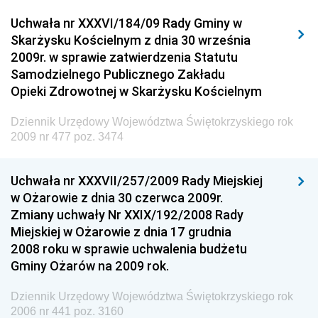
Dziennik Urzędowy Urzędu Komunikacji
Uchwała nr XXXVI/184/09 Rady Gminy w
Elektronicznej
Skarżysku Kościelnym z dnia 30 września
Dziennik Urzędowy Ministra Spraw Wewnętrznych i
2009r. w sprawie zatwierdzenia Statutu
Administracji
Samodzielnego Publicznego Zakładu
Dziennik Urzędowy Ministra Transportu
Opieki Zdrowotnej w Skarżysku Kościelnym
Dziennik Urzędowy Ministra Budownictwa
Dziennik Urzędowy Województwa Świętokrzyskiego rok
Dziennik Urzędowy Ministra Nauki i Szkolnictwa
2009 nr 477 poz. 3474
Wyższego
Dziennik Urzędowy Głównego Urzędu Miar
Uchwała nr XXXVII/257/2009 Rady Miejskiej
w Ożarowie z dnia 30 czerwca 2009r.
Dziennik Urzędowy Ministra Rolnictwa i Rozwoju Wsi
Zmiany uchwały Nr XXIX/192/2008 Rady
Dziennik Urzędowy Ministra Edukacji Narodowej i
Miejskiej w Ożarowie z dnia 17 grudnia
Sportu
2008 roku w sprawie uchwalenia budżetu
Gminy Ożarów na 2009 rok.
Dziennik Urzędowy Ministra Edukacji i Nauki
Dziennik Urzędowy Ministra Edukacji Narodowej
Dziennik Urzędowy Województwa Świętokrzyskiego rok
2006 nr 441 poz. 3160
Dziennik Urzędowy Ministra Gospodarki Morskiej