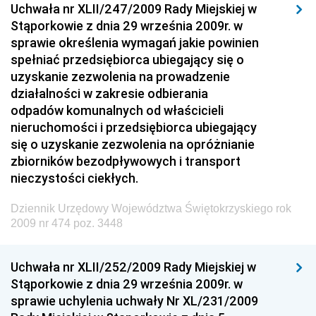
Uchwała nr XLII/247/2009 Rady Miejskiej w
Dziennik Urzędowy Ministra Rozwoju i Finansów
Stąporkowie z dnia 29 września 2009r. w
Dziennik Urzędowy Wyższego Urzędu Górniczego
sprawie określenia wymagań jakie powinien
spełniać przedsiębiorca ubiegający się o
Dziennik Urzędowy Prezesa Urzędu Transportu
uzyskanie zezwolenia na prowadzenie
Kolejowego
działalności w zakresie odbierania
Dziennik Urzędowy Ministra Przedsiębiorczości i
odpadów komunalnych od właścicieli
Technologii
nieruchomości i przedsiębiorca ubiegający
się o uzyskanie zezwolenia na opróżnianie
Dziennik Urzędowy Ministra Inwestycji i Rozwoju
zbiorników bezodpływowych i transport
Dziennik Urzędowy Naczelnego Dyrektora Archiwów
nieczystości ciekłych.
Państwowych
Dziennik Urzędowy Województwa Świętokrzyskiego rok
Dziennik Urzędowy Ministra Finansów, Inwestycji i
2009 nr 474 poz. 3448
Rozwoju
Dziennik Urzędowy Ministra Klimatu
Uchwała nr XLII/252/2009 Rady Miejskiej w
Dziennik Urzędowy Ministra Sportu
Stąporkowie z dnia 29 września 2009r. w
Dziennik Urzędowy Ministra Funduszy i Polityki
sprawie uchylenia uchwały Nr XL/231/2009
Regionalnej