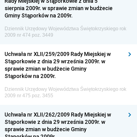
Rady Miejskiej w Stąporkowie z dnia 5
sierpnia 2009r. w sprawie zmian w budżecie
Dziennik Urzędowy Ministra Aktywów Państwowych
Gminy Stąporków na 2009r.
Dziennik Urzędowy Ministra Zdrowia
Dziennik Urzędowy Województwa Świętokrzyskiego rok
Dziennik Urzędowy Ministra Środowiska i Głównego
2009 nr 474 poz. 3449
Inspektora Ochrony Środowiska
Dziennik Urzędowy Ministra Klimatu i Środowiska
Uchwała nr XLII/259/2009 Rady Miejskiej w
Dziennik Urzędowy Ministerstwa Kultury, Dziedzictwa
Stąporkowie z dnia 29 września 2009r. w
Narodowego i Sportu
sprawie zmian w budżecie Gminy
Stąporków na 2009r.
Dziennik Urzędowy Ministra Finansów, Funduszy i
Polityki Regionalnej
Dziennik Urzędowy Województwa Świętokrzyskiego rok
Dziennik Urzędowy Ministra Rozwoju, Pracy i
2009 nr 475 poz. 3455
Technologii
Dziennik Urzędowy Ministra Kultury, Dziedzictwa
Uchwała nr XLII/262/2009 Rady Miejskiej w
Narodowego i Sportu
Stąporkowie z dnia 29 września 2009r. w
sprawie zmian w budżecie Gminy
Dziennik Urzędowy Ministra Rodziny i Polityki
Stąporków na 2009r.
Społecznej