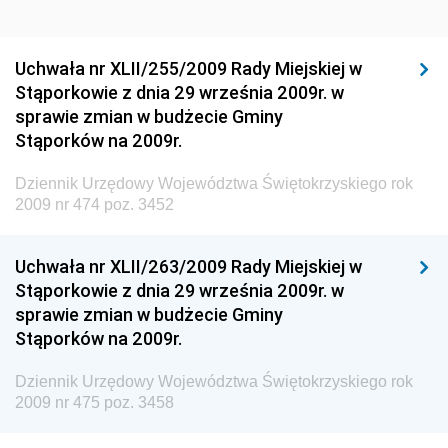
Dziennik Urzędowy Ministra Rozwoju Regionalnego
Dziennik Urzędowy Ministra Budownictwa i Przemysłu
Uchwała nr XLII/255/2009 Rady Miejskiej w
Materiałów Budowlanych
Stąporkowie z dnia 29 września 2009r. w
sprawie zmian w budżecie Gminy
Dziennik Urzędowy Ministra Infrastruktury i Rozwoju
Stąporków na 2009r.
Dziennik Urzędowy Głównego Inspektoratu Ochrony
Środowiska
Dziennik Urzędowy Województwa Świętokrzyskiego rok
2009 nr 474 poz. 3452
Dziennik Urzędowy Generalnej Dyrekcji Ochrony
Środowiska
Uchwała nr XLII/263/2009 Rady Miejskiej w
Dziennik Urzędowy Ministerstwa Administracji,
Stąporkowie z dnia 29 września 2009r. w
Gospodarki Terenowej i Ochrony Środowiska
sprawie zmian w budżecie Gminy
Dziennik Urzędowy Ministerstwa Administracji i
Stąporków na 2009r.
Gospodarki Przestrzennej
Dziennik Urzędowy Województwa Świętokrzyskiego rok
Dziennik Urzędowy Unii Europejskiej, L
2009 nr 475 poz. 3458
Dziennik Urzędowy Ministerstwa Komunikacji