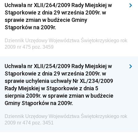
Dziennik Urzędowy Ministerstwa Przemysłu
Uchwała nr XLII/264/2009 Rady Miejskiej w
Chemicznego i Lekkiego
Stąporkowie z dnia 29 września 2009r. w
sprawie zmian w budżecie Gminy
Dziennik Urzędowy Ministerstwa Rolnictwa i
Stąporków na 2009r.
Gospodarki Żywnościowej
Dziennik Urzędowy Ministra Rodziny, Pracy i Polityki
Dziennik Urzędowy Województwa Świętokrzyskiego rok
Społecznej
2009 nr 475 poz. 3459
Dziennik Urzędowy Ministra Cyfryzacji
Uchwała nr XLII/254/2009 Rady Miejskiej w
Dziennik Urzędowy Ministra Rozwoju
Stąporkowie z dnia 29 września 2009r. w
Dziennik Urzędowy Ministra Infrastruktury i
sprawie uchylenia uchwały Nr XL/234/2009
Budownictwa
Rady Miejskiej w Stąporkowie z dnia 5
sierpnia 2009r. w sprawie zmian w budżecie
Dziennik Urzędowy Ministra Gospodarki Morskiej i
Gminy Stąporków na 2009r.
Żeglugi Śródlądowej
Dziennik Urzędowy Ministra Energii
Dziennik Urzędowy Województwa Świętokrzyskiego rok
2009 nr 474 poz. 3451
Dziennik Urzędowy Ministra Finansów
Dziennik Urzędowy Ministra Sprawiedliwości