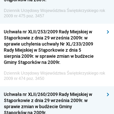
Dziennik Urzędowy Komendy Głównej Straży
Dziennik Urzędowy Województwa Świętokrzyskiego rok
Granicznej
2009 nr 475 poz. 3457
Dziennik Urzędowy Głównego Inspektoratu Transportu
Drogowego
Uchwała nr XLII/253/2009 Rady Miejskiej w
Stąporkowie z dnia 29 września 2009r. w
Dziennik Urzędowy Narodowego Banku Polskiego
sprawie uchylenia uchwały Nr XL/233/2009
Dziennik Urzędowy Komendy Głównej Policji
Rady Miejskiej w Stąporkowie z dnia 5
sierpnia 2009r. w sprawie zmian w budżecie
Dziennik Urzędowy Ministra Pracy i Polityki
Gminy Stąporków na 2009r.
Społecznej
Dziennik Urzędowy Ministra Transportu, Budownictwa
Dziennik Urzędowy Województwa Świętokrzyskiego rok
i Gospodarki Morskiej
2009 nr 474 poz. 3450
Dziennik Urzędowy Ministra Rozwoju i Technologii
Uchwała nr XLII/260/2009 Rady Miejskiej w
Dziennik Urzędowy Ministra Spraw Zagranicznych
Stąporkowie z dnia 29 września 2009r. w
Dziennik Urzędowy Centralnego Biura
sprawie zmian w budżecie Gminy
Antykorupcyjnego
Stąporków na 2009r.