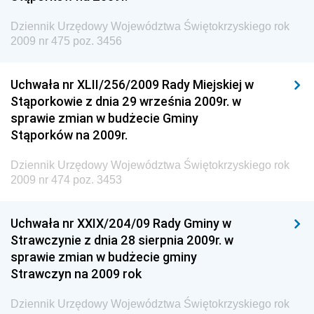
Dziennik Urzędowy Agencji Bezpieczeństwa
Wewnętrznego
Dziennik Urzędowy Województwa Świętokrzyskiego rok
2009 nr 475 poz. 3456
Dziennik Urzędowy Urzędu Patentowego
Rzeczypospolitej Polskiej
Uchwała nr XLII/256/2009 Rady Miejskiej w
Dziennik Urzędowy Generalnej Dyrekcji Dróg
Stąporkowie z dnia 29 września 2009r. w
Krajowych i Autostrad
sprawie zmian w budżecie Gminy
Dziennik Urzędowy Ministra Środowiska
Stąporków na 2009r.
Dziennik Urzędowy Ministra Administracji i Cyfryzacji
Dziennik Urzędowy Województwa Świętokrzyskiego rok
Dziennik Urzędowy Ministra Edukacji
2009 nr 474 poz. 3453
Dziennik Urzędowy Ministra Nauki
Uchwała nr XXIX/204/09 Rady Gminy w
Dziennik Urzędowy Ministra Przemysłu
Strawczynie z dnia 28 sierpnia 2009r. w
Dziennik Urzędowy Ministra Finansów i Gospodarki
sprawie zmian w budżecie gminy
Strawczyn na 2009 rok
Dziennik Urzędowy Ministra do Spraw Unii
Europejskiej
Dziennik Urzędowy Województwa Świętokrzyskiego rok
Dziennik Urzędowy Agencji Wywiadu