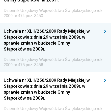
Dziennik Urzędowy Ministra Transportu, Budownictwa
Dziennik Urzędowy Województwa Świętokrzyskiego rok
i Gospodarki Morskiej
2009 nr 474 poz. 3450
Dziennik Urzędowy Ministra Rozwoju i Technologii
Uchwała nr XLII/260/2009 Rady Miejskiej w
Dziennik Urzędowy Ministra Spraw Zagranicznych
Stąporkowie z dnia 29 września 2009r. w
Dziennik Urzędowy Centralnego Biura
sprawie zmian w budżecie Gminy
Antykorupcyjnego
Stąporków na 2009r.
Dziennik Urzędowy Agencji Bezpieczeństwa
Wewnętrznego
Dziennik Urzędowy Województwa Świętokrzyskiego rok
2009 nr 475 poz. 3456
Dziennik Urzędowy Urzędu Patentowego
Rzeczypospolitej Polskiej
Uchwała nr XLII/256/2009 Rady Miejskiej w
Dziennik Urzędowy Generalnej Dyrekcji Dróg
Stąporkowie z dnia 29 września 2009r. w
Krajowych i Autostrad
sprawie zmian w budżecie Gminy
Dziennik Urzędowy Ministra Środowiska
Stąporków na 2009r.
Dziennik Urzędowy Ministra Administracji i Cyfryzacji
Dziennik Urzędowy Województwa Świętokrzyskiego rok