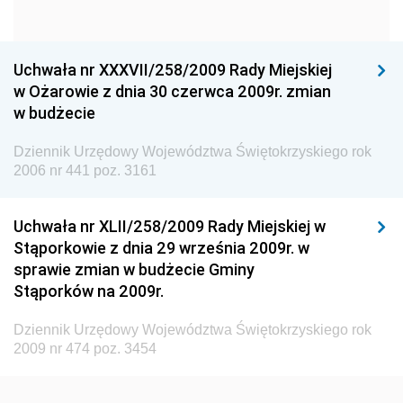
Dziennik Urzędowy Ministra Gospodarki
Dziennik Urzędowy Urzędu Ochrony Konkurencji i
Konsumentów
Uchwała nr XXXVII/258/2009 Rady Miejskiej
Dziennik Urzędowy Ministra Pracy i Polityki
w Ożarowie z dnia 30 czerwca 2009r. zmian
Społecznej
w budżecie
Dziennik Urzędowy Ministra Spraw Zagranicznych
Dziennik Urzędowy Województwa Świętokrzyskiego rok
Dziennik Urzędowy Urzędu Lotnictwa Cywilnego
2006 nr 441 poz. 3161
Dziennik Urzędowy Komisji Nadzoru Finansowego
Uchwała nr XLII/258/2009 Rady Miejskiej w
Dziennik Urzędowy Ministerstwa Hutnictwa i
Stąporkowie z dnia 29 września 2009r. w
Przemysłu Maszynowego
sprawie zmian w budżecie Gminy
Dziennik Urzędowy Ministerstwa Zdrowia i Opieki
Stąporków na 2009r.
Społecznej
Dziennik Urzędowy Województwa Świętokrzyskiego rok
Dziennik Urzędowy Ministerstwa Rolnictwa, Leśnictwa
2009 nr 474 poz. 3454
i Gospodarki Żywnościowej
Dziennik Urzędowy Ministra Spraw Wewnętrznych