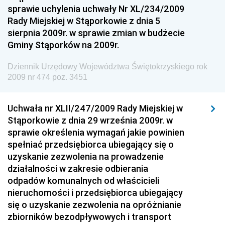
Dziennik Urzędowy Ministra Infrastruktury i
sprawie uchylenia uchwały Nr XL/234/2009
Budownictwa
Rady Miejskiej w Stąporkowie z dnia 5
sierpnia 2009r. w sprawie zmian w budżecie
Dziennik Urzędowy Ministra Gospodarki Morskiej i
Gminy Stąporków na 2009r.
Żeglugi Śródlądowej
Dziennik Urzędowy Ministra Energii
Dziennik Urzędowy Województwa Świętokrzyskiego rok
2009 nr 474 poz. 3451
Dziennik Urzędowy Ministra Finansów
Dziennik Urzędowy Ministra Sprawiedliwości
Uchwała nr XLII/247/2009 Rady Miejskiej w
Dziennik Urzędowy Ministra Rozwoju i Finansów
Stąporkowie z dnia 29 września 2009r. w
Dziennik Urzędowy Wyższego Urzędu Górniczego
sprawie określenia wymagań jakie powinien
spełniać przedsiębiorca ubiegający się o
Dziennik Urzędowy Prezesa Urzędu Transportu
uzyskanie zezwolenia na prowadzenie
Kolejowego
działalności w zakresie odbierania
Dziennik Urzędowy Ministra Przedsiębiorczości i
odpadów komunalnych od właścicieli
Technologii
nieruchomości i przedsiębiorca ubiegający
się o uzyskanie zezwolenia na opróżnianie
Dziennik Urzędowy Ministra Inwestycji i Rozwoju
zbiorników bezodpływowych i transport
Dziennik Urzędowy Naczelnego Dyrektora Archiwów