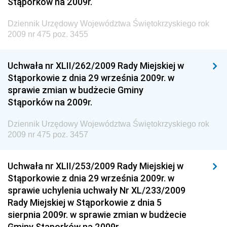
Stąporków na 2009r.
Dziennik Urzędowy Ministra Finansów, Funduszy i
Polityki Regionalnej
Dziennik Urzędowy Województwa Świętokrzyskiego rok
Dziennik Urzędowy Ministra Rozwoju, Pracy i
2009 nr 475 poz. 3455
Technologii
Dziennik Urzędowy Ministra Kultury, Dziedzictwa
Uchwała nr XLII/262/2009 Rady Miejskiej w
Narodowego i Sportu
Stąporkowie z dnia 29 września 2009r. w
sprawie zmian w budżecie Gminy
Dziennik Urzędowy Ministra Rodziny i Polityki
Stąporków na 2009r.
Społecznej
Dziennik Urzędowy Komendy Głównej Straży
Dziennik Urzędowy Województwa Świętokrzyskiego rok
Granicznej
2009 nr 475 poz. 3457
Dziennik Urzędowy Głównego Inspektoratu Transportu
Drogowego
Uchwała nr XLII/253/2009 Rady Miejskiej w
Stąporkowie z dnia 29 września 2009r. w
Dziennik Urzędowy Narodowego Banku Polskiego
sprawie uchylenia uchwały Nr XL/233/2009
Dziennik Urzędowy Komendy Głównej Policji
Rady Miejskiej w Stąporkowie z dnia 5
sierpnia 2009r. w sprawie zmian w budżecie
Dziennik Urzędowy Ministra Pracy i Polityki
Gminy Stąporków na 2009r.
Społecznej