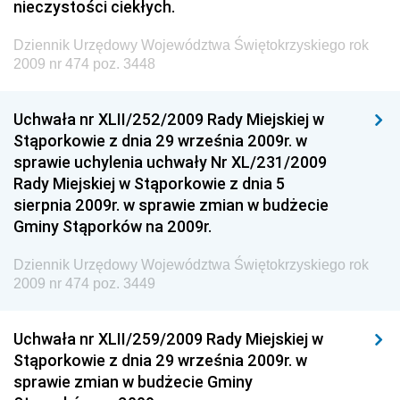
nieczystości ciekłych.
Państwowych
Dziennik Urzędowy Województwa Świętokrzyskiego rok
Dziennik Urzędowy Ministra Finansów, Inwestycji i
2009 nr 474 poz. 3448
Rozwoju
Dziennik Urzędowy Ministra Klimatu
Uchwała nr XLII/252/2009 Rady Miejskiej w
Dziennik Urzędowy Ministra Sportu
Stąporkowie z dnia 29 września 2009r. w
Dziennik Urzędowy Ministra Funduszy i Polityki
sprawie uchylenia uchwały Nr XL/231/2009
Regionalnej
Rady Miejskiej w Stąporkowie z dnia 5
sierpnia 2009r. w sprawie zmian w budżecie
Dziennik Urzędowy Ministra Aktywów Państwowych
Gminy Stąporków na 2009r.
Dziennik Urzędowy Ministra Zdrowia
Dziennik Urzędowy Województwa Świętokrzyskiego rok
Dziennik Urzędowy Ministra Środowiska i Głównego
2009 nr 474 poz. 3449
Inspektora Ochrony Środowiska
Dziennik Urzędowy Ministra Klimatu i Środowiska
Uchwała nr XLII/259/2009 Rady Miejskiej w
Dziennik Urzędowy Ministerstwa Kultury, Dziedzictwa
Stąporkowie z dnia 29 września 2009r. w
Narodowego i Sportu
sprawie zmian w budżecie Gminy