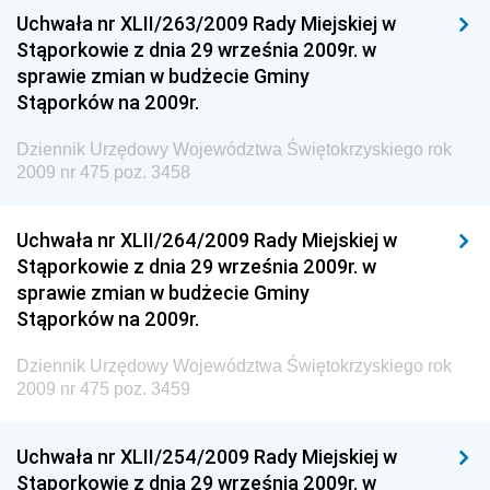
Uchwała nr XLII/263/2009 Rady Miejskiej w
Dziennik Urzędowy Ministerstwa Administracji,
Stąporkowie z dnia 29 września 2009r. w
Gospodarki Terenowej i Ochrony Środowiska
sprawie zmian w budżecie Gminy
Dziennik Urzędowy Ministerstwa Administracji i
Stąporków na 2009r.
Gospodarki Przestrzennej
Dziennik Urzędowy Województwa Świętokrzyskiego rok
Dziennik Urzędowy Unii Europejskiej, L
2009 nr 475 poz. 3458
Dziennik Urzędowy Ministerstwa Komunikacji
Dziennik Urzędowy Ministerstwa Przemysłu
Uchwała nr XLII/264/2009 Rady Miejskiej w
Chemicznego i Lekkiego
Stąporkowie z dnia 29 września 2009r. w
sprawie zmian w budżecie Gminy
Dziennik Urzędowy Ministerstwa Rolnictwa i
Stąporków na 2009r.
Gospodarki Żywnościowej
Dziennik Urzędowy Ministra Rodziny, Pracy i Polityki
Dziennik Urzędowy Województwa Świętokrzyskiego rok
Społecznej
2009 nr 475 poz. 3459
Dziennik Urzędowy Ministra Cyfryzacji
Uchwała nr XLII/254/2009 Rady Miejskiej w
Dziennik Urzędowy Ministra Rozwoju
Stąporkowie z dnia 29 września 2009r. w