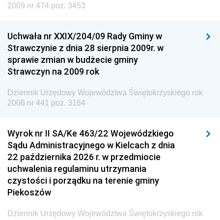
Dziennik Urzędowy Ministra Edukacji
2009 nr 474 poz. 3453
Dziennik Urzędowy Ministra Nauki
Uchwała nr XXIX/204/09 Rady Gminy w
Dziennik Urzędowy Ministra Przemysłu
Strawczynie z dnia 28 sierpnia 2009r. w
Dziennik Urzędowy Ministra Finansów i Gospodarki
sprawie zmian w budżecie gminy
Strawczyn na 2009 rok
Dziennik Urzędowy Ministra do Spraw Unii
Europejskiej
Dziennik Urzędowy Województwa Świętokrzyskiego rok
Dziennik Urzędowy Agencji Wywiadu
2006 nr 441 poz. 3164
Wyrok nr II SA/Ke 463/22 Wojewódzkiego
Sądu Administracyjnego w Kielcach z dnia
22 października 2026 r. w przedmiocie
uchwalenia regulaminu utrzymania
czystości i porządku na terenie gminy
Piekoszów
Dziennik Urzędowy Województwa Świętokrzyskiego rok