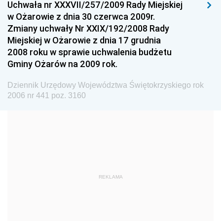
Dziennik Urzędowy Głównego Urzędu Miar
Uchwała nr XXXVII/257/2009 Rady Miejskiej
w Ożarowie z dnia 30 czerwca 2009r.
Dziennik Urzędowy Ministra Rolnictwa i Rozwoju Wsi
Zmiany uchwały Nr XXIX/192/2008 Rady
Dziennik Urzędowy Ministra Edukacji Narodowej i
Miejskiej w Ożarowie z dnia 17 grudnia
Sportu
2008 roku w sprawie uchwalenia budżetu
Gminy Ożarów na 2009 rok.
Dziennik Urzędowy Ministra Edukacji i Nauki
Dziennik Urzędowy Ministra Edukacji Narodowej
Dziennik Urzędowy Województwa Świętokrzyskiego rok
2006 nr 441 poz. 3160
Dziennik Urzędowy Ministra Gospodarki Morskiej
Dziennik Urzędowy Ministra Obrony Narodowej
Dziennik Urzędowy Komendy Głównej Państwowej
Straży Pożarnej
Dziennik Urzędowy Głównego Urzędu Statystycznego
Dziennik Urzędowy Ministra Kultury i Dziedzictwa
REKLAMA
Narodowego
Dziennik Urzędowy Komendy Głównej Policji