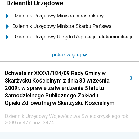
Dzienniki Urzędowe
Dziennik Urzędowy Ministra Infrastruktury
Dziennik Urzędowy Ministra Skarbu Państwa
Dziennik Urzędowy Urzędu Regulacji Telekomunikacji
i Poczty
pokaż więcej
Dziennik Urzędowy Ministra Transportu i Budownictwa
Dziennik Urzędowy Urzędu Komunikacji
Uchwała nr XXXVI/184/09 Rady Gminy w
Elektronicznej
Skarżysku Kościelnym z dnia 30 września
Dziennik Urzędowy Ministra Spraw Wewnętrznych i
2009r. w sprawie zatwierdzenia Statutu
Administracji
Samodzielnego Publicznego Zakładu
Dziennik Urzędowy Ministra Transportu
Opieki Zdrowotnej w Skarżysku Kościelnym
Dziennik Urzędowy Ministra Budownictwa
Dziennik Urzędowy Województwa Świętokrzyskiego rok
Dziennik Urzędowy Ministra Nauki i Szkolnictwa
2009 nr 477 poz. 3474
Wyższego