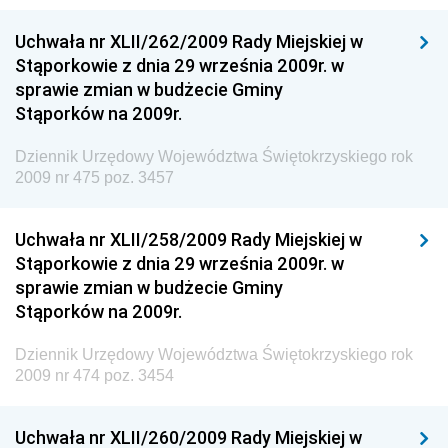
Narodowego i Sportu
Uchwała nr XLII/262/2009 Rady Miejskiej w
Dziennik Urzędowy Ministra Rodziny i Polityki
Stąporkowie z dnia 29 września 2009r. w
Społecznej
sprawie zmian w budżecie Gminy
Dziennik Urzędowy Komendy Głównej Straży
Stąporków na 2009r.
Granicznej
Dziennik Urzędowy Województwa Świętokrzyskiego rok
Dziennik Urzędowy Głównego Inspektoratu Transportu
2009 nr 475 poz. 3457
Drogowego
Dziennik Urzędowy Narodowego Banku Polskiego
Uchwała nr XLII/258/2009 Rady Miejskiej w
Dziennik Urzędowy Komendy Głównej Policji
Stąporkowie z dnia 29 września 2009r. w
sprawie zmian w budżecie Gminy
Dziennik Urzędowy Ministra Pracy i Polityki
Stąporków na 2009r.
Społecznej
Dziennik Urzędowy Ministra Transportu, Budownictwa
Dziennik Urzędowy Województwa Świętokrzyskiego rok
i Gospodarki Morskiej
2009 nr 474 poz. 3454
Dziennik Urzędowy Ministra Rozwoju i Technologii
Uchwała nr XLII/260/2009 Rady Miejskiej w
Dziennik Urzędowy Ministra Spraw Zagranicznych