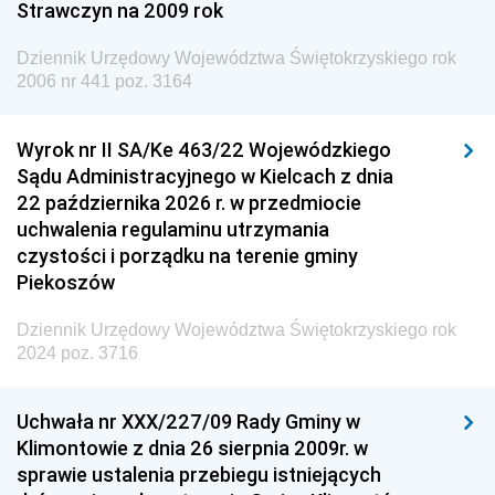
Strawczyn na 2009 rok
Dziennik Urzędowy Ministra do Spraw Unii
Europejskiej
Dziennik Urzędowy Województwa Świętokrzyskiego rok
Dziennik Urzędowy Agencji Wywiadu
2006 nr 441 poz. 3164
Wyrok nr II SA/Ke 463/22 Wojewódzkiego
Sądu Administracyjnego w Kielcach z dnia
22 października 2026 r. w przedmiocie
uchwalenia regulaminu utrzymania
czystości i porządku na terenie gminy
Piekoszów
Dziennik Urzędowy Województwa Świętokrzyskiego rok
2024 poz. 3716
Uchwała nr XXX/227/09 Rady Gminy w
Klimontowie z dnia 26 sierpnia 2009r. w
sprawie ustalenia przebiegu istniejących