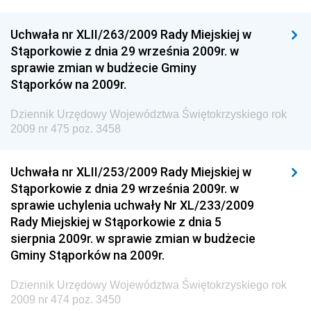
Dziennik Urzędowy Ministra Finansów
Uchwała nr XLII/263/2009 Rady Miejskiej w
Dziennik Urzędowy Ministra Sprawiedliwości
Stąporkowie z dnia 29 września 2009r. w
Dziennik Urzędowy Ministra Rozwoju i Finansów
sprawie zmian w budżecie Gminy
Stąporków na 2009r.
Dziennik Urzędowy Wyższego Urzędu Górniczego
Dziennik Urzędowy Prezesa Urzędu Transportu
Dziennik Urzędowy Województwa Świętokrzyskiego rok
Kolejowego
2009 nr 475 poz. 3458
Dziennik Urzędowy Ministra Przedsiębiorczości i
Technologii
Uchwała nr XLII/253/2009 Rady Miejskiej w
Stąporkowie z dnia 29 września 2009r. w
Dziennik Urzędowy Ministra Inwestycji i Rozwoju
sprawie uchylenia uchwały Nr XL/233/2009
Dziennik Urzędowy Naczelnego Dyrektora Archiwów
Rady Miejskiej w Stąporkowie z dnia 5
Państwowych
sierpnia 2009r. w sprawie zmian w budżecie
Dziennik Urzędowy Ministra Finansów, Inwestycji i
Gminy Stąporków na 2009r.
Rozwoju
Dziennik Urzędowy Województwa Świętokrzyskiego rok
Dziennik Urzędowy Ministra Klimatu
2009 nr 474 poz. 3450