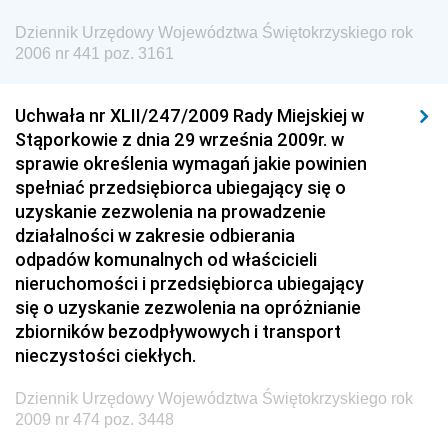
Dziennik Urzędowy Ministra Spraw Zagranicznych
Dziennik Urzędowy Województwa Świętokrzyskiego rok
Dziennik Urzędowy Urzędu Lotnictwa Cywilnego
2006 nr 441 poz. 3161
Dziennik Urzędowy Komisji Nadzoru Finansowego
Uchwała nr XLII/247/2009 Rady Miejskiej w
Dziennik Urzędowy Ministerstwa Hutnictwa i
Stąporkowie z dnia 29 września 2009r. w
Przemysłu Maszynowego
sprawie określenia wymagań jakie powinien
Dziennik Urzędowy Ministerstwa Zdrowia i Opieki
spełniać przedsiębiorca ubiegający się o
Społecznej
uzyskanie zezwolenia na prowadzenie
działalności w zakresie odbierania
Dziennik Urzędowy Ministerstwa Rolnictwa, Leśnictwa
odpadów komunalnych od właścicieli
i Gospodarki Żywnościowej
nieruchomości i przedsiębiorca ubiegający
Dziennik Urzędowy Ministra Spraw Wewnętrznych
się o uzyskanie zezwolenia na opróżnianie
Dziennik Urzędowy Ministra Transportu, Budownictwa
zbiorników bezodpływowych i transport
i Gospodarki Morskiej
nieczystości ciekłych.
Dziennik Urzędowy Ministra Administracji i Cyfryzacji
Dziennik Urzędowy Województwa Świętokrzyskiego rok
Dziennik Urzędowy Głównego Inspektora Ochrony
2009 nr 474 poz. 3448
Środowiska