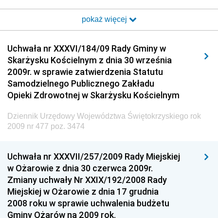
i Poczty
pokaż więcej
Dziennik Urzędowy Ministra Transportu i Budownictwa
Dziennik Urzędowy Urzędu Komunikacji
Uchwała nr XXXVI/184/09 Rady Gminy w
Elektronicznej
Skarżysku Kościelnym z dnia 30 września
Dziennik Urzędowy Ministra Spraw Wewnętrznych i
2009r. w sprawie zatwierdzenia Statutu
Administracji
Samodzielnego Publicznego Zakładu
Dziennik Urzędowy Ministra Transportu
Opieki Zdrowotnej w Skarżysku Kościelnym
Dziennik Urzędowy Ministra Budownictwa
Dziennik Urzędowy Województwa Świętokrzyskiego rok
Dziennik Urzędowy Ministra Nauki i Szkolnictwa
2009 nr 477 poz. 3474
Wyższego
Dziennik Urzędowy Głównego Urzędu Miar
Uchwała nr XXXVII/257/2009 Rady Miejskiej
w Ożarowie z dnia 30 czerwca 2009r.
Dziennik Urzędowy Ministra Rolnictwa i Rozwoju Wsi
Zmiany uchwały Nr XXIX/192/2008 Rady
Dziennik Urzędowy Ministra Edukacji Narodowej i
Miejskiej w Ożarowie z dnia 17 grudnia
Sportu
2008 roku w sprawie uchwalenia budżetu
Gminy Ożarów na 2009 rok.
Dziennik Urzędowy Ministra Edukacji i Nauki