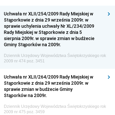
Dziennik Urzędowy Unii Europejskiej, L
Dziennik Urzędowy Ministerstwa Komunikacji
Uchwała nr XLII/254/2009 Rady Miejskiej w
Stąporkowie z dnia 29 września 2009r. w
Dziennik Urzędowy Ministerstwa Przemysłu
sprawie uchylenia uchwały Nr XL/234/2009
Chemicznego i Lekkiego
Rady Miejskiej w Stąporkowie z dnia 5
Dziennik Urzędowy Ministerstwa Rolnictwa i
sierpnia 2009r. w sprawie zmian w budżecie
Gospodarki Żywnościowej
Gminy Stąporków na 2009r.
Dziennik Urzędowy Ministra Rodziny, Pracy i Polityki
Społecznej
Dziennik Urzędowy Województwa Świętokrzyskiego rok
2009 nr 474 poz. 3451
Dziennik Urzędowy Ministra Cyfryzacji
Dziennik Urzędowy Ministra Rozwoju
Uchwała nr XLII/264/2009 Rady Miejskiej w
Dziennik Urzędowy Ministra Infrastruktury i
Stąporkowie z dnia 29 września 2009r. w
Budownictwa
sprawie zmian w budżecie Gminy
Stąporków na 2009r.
Dziennik Urzędowy Ministra Gospodarki Morskiej i
Żeglugi Śródlądowej
Dziennik Urzędowy Województwa Świętokrzyskiego rok
Dziennik Urzędowy Ministra Energii
2009 nr 475 poz. 3459