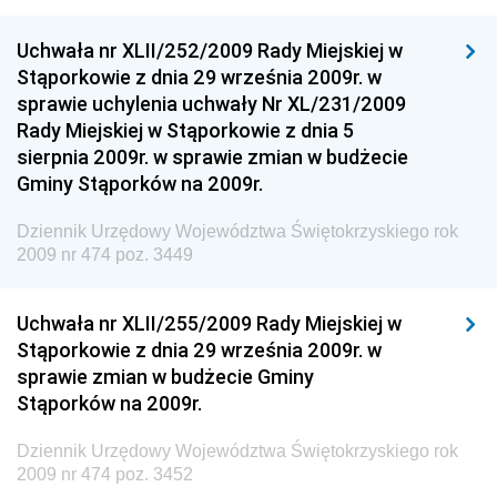
Dziennik Urzędowy Ministra Sportu
Dziennik Urzędowy Ministra Funduszy i Polityki
Uchwała nr XLII/252/2009 Rady Miejskiej w
Regionalnej
Stąporkowie z dnia 29 września 2009r. w
sprawie uchylenia uchwały Nr XL/231/2009
Dziennik Urzędowy Ministra Aktywów Państwowych
Rady Miejskiej w Stąporkowie z dnia 5
Dziennik Urzędowy Ministra Zdrowia
sierpnia 2009r. w sprawie zmian w budżecie
Gminy Stąporków na 2009r.
Dziennik Urzędowy Ministra Środowiska i Głównego
Inspektora Ochrony Środowiska
Dziennik Urzędowy Województwa Świętokrzyskiego rok
Dziennik Urzędowy Ministra Klimatu i Środowiska
2009 nr 474 poz. 3449
Dziennik Urzędowy Ministerstwa Kultury, Dziedzictwa
Narodowego i Sportu
Uchwała nr XLII/255/2009 Rady Miejskiej w
Stąporkowie z dnia 29 września 2009r. w
Dziennik Urzędowy Ministra Finansów, Funduszy i
sprawie zmian w budżecie Gminy
Polityki Regionalnej
Stąporków na 2009r.
Dziennik Urzędowy Ministra Rozwoju, Pracy i
Technologii
Dziennik Urzędowy Województwa Świętokrzyskiego rok
2009 nr 474 poz. 3452
Dziennik Urzędowy Ministra Kultury, Dziedzictwa