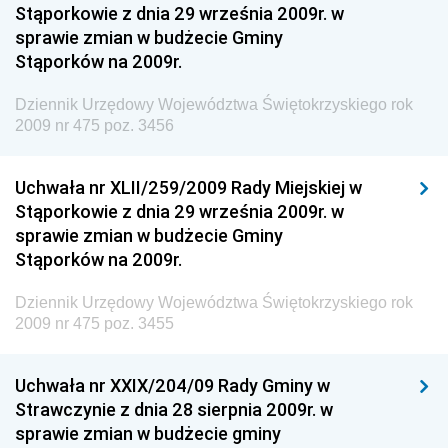
Stąporkowie z dnia 29 września 2009r. w
Dziennik Urzędowy Centralnego Biura
sprawie zmian w budżecie Gminy
Antykorupcyjnego
Stąporków na 2009r.
Dziennik Urzędowy Agencji Bezpieczeństwa
Wewnętrznego
Dziennik Urzędowy Województwa Świętokrzyskiego rok
2009 nr 475 poz. 3456
Dziennik Urzędowy Urzędu Patentowego
Rzeczypospolitej Polskiej
Uchwała nr XLII/259/2009 Rady Miejskiej w
Dziennik Urzędowy Generalnej Dyrekcji Dróg
Stąporkowie z dnia 29 września 2009r. w
Krajowych i Autostrad
sprawie zmian w budżecie Gminy
Dziennik Urzędowy Ministra Środowiska
Stąporków na 2009r.
Dziennik Urzędowy Ministra Administracji i Cyfryzacji
Dziennik Urzędowy Województwa Świętokrzyskiego rok
Dziennik Urzędowy Ministra Edukacji
2009 nr 475 poz. 3455
Dziennik Urzędowy Ministra Nauki
Uchwała nr XXIX/204/09 Rady Gminy w
Dziennik Urzędowy Ministra Przemysłu
Strawczynie z dnia 28 sierpnia 2009r. w
Dziennik Urzędowy Ministra Finansów i Gospodarki
sprawie zmian w budżecie gminy