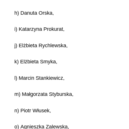
h) Danuta Orska,
i) Katarzyna Prokurat,
j) Elżbieta Rychlewska,
k) Elżbieta Smyka,
l) Marcin Stankiewicz,
m) Małgorzata Styburska,
n) Piotr Włusek,
o) Agnieszka Zalewska,