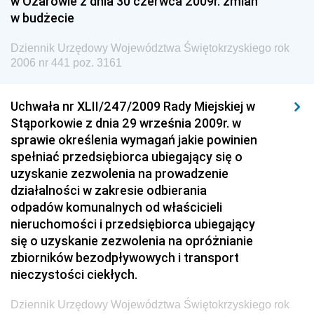
w Ożarowie z dnia 30 czerwca 2009r. zmian
Społecznej
w budżecie
Dziennik Urzędowy Ministra Spraw Zagranicznych
Dziennik Urzędowy Województwa Świętokrzyskiego rok
Dziennik Urzędowy Urzędu Lotnictwa Cywilnego
2006 nr 441 poz. 3161
Dziennik Urzędowy Komisji Nadzoru Finansowego
Uchwała nr XLII/247/2009 Rady Miejskiej w
Dziennik Urzędowy Ministerstwa Hutnictwa i
Stąporkowie z dnia 29 września 2009r. w
Przemysłu Maszynowego
sprawie określenia wymagań jakie powinien
Dziennik Urzędowy Ministerstwa Zdrowia i Opieki
spełniać przedsiębiorca ubiegający się o
Społecznej
uzyskanie zezwolenia na prowadzenie
działalności w zakresie odbierania
Dziennik Urzędowy Ministerstwa Rolnictwa, Leśnictwa
odpadów komunalnych od właścicieli
i Gospodarki Żywnościowej
nieruchomości i przedsiębiorca ubiegający
Dziennik Urzędowy Ministra Spraw Wewnętrznych
się o uzyskanie zezwolenia na opróżnianie
Dziennik Urzędowy Ministra Transportu, Budownictwa
zbiorników bezodpływowych i transport
i Gospodarki Morskiej
nieczystości ciekłych.
Dziennik Urzędowy Ministra Administracji i Cyfryzacji
Dziennik Urzędowy Województwa Świętokrzyskiego rok