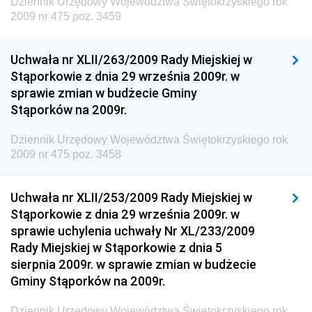
Dziennik Urzędowy Województwa Świętokrzyskiego rok
Dziennik Urzędowy Ministra Energii
2009 nr 475 poz. 3459
Dziennik Urzędowy Ministra Finansów
Uchwała nr XLII/263/2009 Rady Miejskiej w
Dziennik Urzędowy Ministra Sprawiedliwości
Stąporkowie z dnia 29 września 2009r. w
Dziennik Urzędowy Ministra Rozwoju i Finansów
sprawie zmian w budżecie Gminy
Stąporków na 2009r.
Dziennik Urzędowy Wyższego Urzędu Górniczego
Dziennik Urzędowy Prezesa Urzędu Transportu
Dziennik Urzędowy Województwa Świętokrzyskiego rok
Kolejowego
2009 nr 475 poz. 3458
Dziennik Urzędowy Ministra Przedsiębiorczości i
Technologii
Uchwała nr XLII/253/2009 Rady Miejskiej w
Stąporkowie z dnia 29 września 2009r. w
Dziennik Urzędowy Ministra Inwestycji i Rozwoju
sprawie uchylenia uchwały Nr XL/233/2009
Dziennik Urzędowy Naczelnego Dyrektora Archiwów
Rady Miejskiej w Stąporkowie z dnia 5
Państwowych
sierpnia 2009r. w sprawie zmian w budżecie
Dziennik Urzędowy Ministra Finansów, Inwestycji i
Gminy Stąporków na 2009r.
Rozwoju
Dziennik Urzędowy Województwa Świętokrzyskiego rok