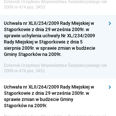
Dziennik Urzędowy Województwa Świętokrzyskiego rok
Gospodarki Przestrzennej
2009 nr 474 poz. 3453
Dziennik Urzędowy Unii Europejskiej, L
Dziennik Urzędowy Ministerstwa Komunikacji
Uchwała nr XLII/254/2009 Rady Miejskiej w
Stąporkowie z dnia 29 września 2009r. w
Dziennik Urzędowy Ministerstwa Przemysłu
sprawie uchylenia uchwały Nr XL/234/2009
Chemicznego i Lekkiego
Rady Miejskiej w Stąporkowie z dnia 5
Dziennik Urzędowy Ministerstwa Rolnictwa i
sierpnia 2009r. w sprawie zmian w budżecie
Gospodarki Żywnościowej
Gminy Stąporków na 2009r.
Dziennik Urzędowy Ministra Rodziny, Pracy i Polityki
Społecznej
Dziennik Urzędowy Województwa Świętokrzyskiego rok
2009 nr 474 poz. 3451
Dziennik Urzędowy Ministra Cyfryzacji
Dziennik Urzędowy Ministra Rozwoju
Uchwała nr XLII/264/2009 Rady Miejskiej w
Dziennik Urzędowy Ministra Infrastruktury i
Stąporkowie z dnia 29 września 2009r. w
Budownictwa
sprawie zmian w budżecie Gminy
Stąporków na 2009r.
Dziennik Urzędowy Ministra Gospodarki Morskiej i
Żeglugi Śródlądowej