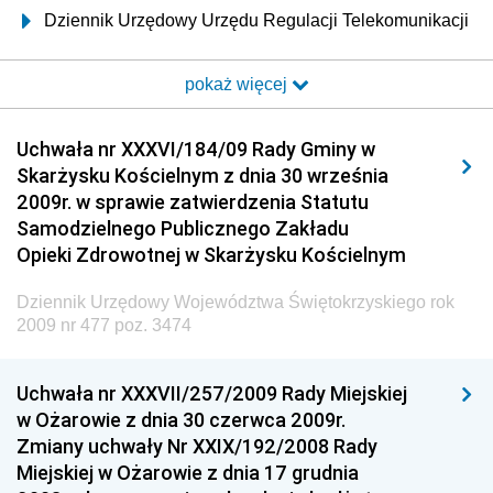
Dziennik Urzędowy Urzędu Regulacji Telekomunikacji
i Poczty
pokaż więcej
Dziennik Urzędowy Ministra Transportu i Budownictwa
Dziennik Urzędowy Urzędu Komunikacji
Uchwała nr XXXVI/184/09 Rady Gminy w
Elektronicznej
Skarżysku Kościelnym z dnia 30 września
Dziennik Urzędowy Ministra Spraw Wewnętrznych i
2009r. w sprawie zatwierdzenia Statutu
Administracji
Samodzielnego Publicznego Zakładu
Dziennik Urzędowy Ministra Transportu
Opieki Zdrowotnej w Skarżysku Kościelnym
Dziennik Urzędowy Ministra Budownictwa
Dziennik Urzędowy Województwa Świętokrzyskiego rok
Dziennik Urzędowy Ministra Nauki i Szkolnictwa
2009 nr 477 poz. 3474
Wyższego
Dziennik Urzędowy Głównego Urzędu Miar
Uchwała nr XXXVII/257/2009 Rady Miejskiej
w Ożarowie z dnia 30 czerwca 2009r.
Dziennik Urzędowy Ministra Rolnictwa i Rozwoju Wsi
Zmiany uchwały Nr XXIX/192/2008 Rady
Dziennik Urzędowy Ministra Edukacji Narodowej i
Miejskiej w Ożarowie z dnia 17 grudnia
Sportu