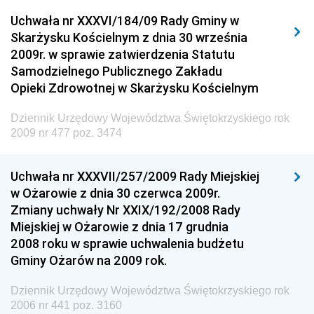
Dziennik Urzędowy Urzędu Komunikacji
Uchwała nr XXXVI/184/09 Rady Gminy w
Elektronicznej
Skarżysku Kościelnym z dnia 30 września
Dziennik Urzędowy Ministra Spraw Wewnętrznych i
2009r. w sprawie zatwierdzenia Statutu
Administracji
Samodzielnego Publicznego Zakładu
Dziennik Urzędowy Ministra Transportu
Opieki Zdrowotnej w Skarżysku Kościelnym
Dziennik Urzędowy Ministra Budownictwa
Dziennik Urzędowy Województwa Świętokrzyskiego rok
Dziennik Urzędowy Ministra Nauki i Szkolnictwa
2009 nr 477 poz. 3474
Wyższego
Dziennik Urzędowy Głównego Urzędu Miar
Uchwała nr XXXVII/257/2009 Rady Miejskiej
w Ożarowie z dnia 30 czerwca 2009r.
Dziennik Urzędowy Ministra Rolnictwa i Rozwoju Wsi
Zmiany uchwały Nr XXIX/192/2008 Rady
Dziennik Urzędowy Ministra Edukacji Narodowej i
Miejskiej w Ożarowie z dnia 17 grudnia
Sportu
2008 roku w sprawie uchwalenia budżetu
Gminy Ożarów na 2009 rok.
Dziennik Urzędowy Ministra Edukacji i Nauki
Dziennik Urzędowy Ministra Edukacji Narodowej
Dziennik Urzędowy Województwa Świętokrzyskiego rok
2006 nr 441 poz. 3160
Dziennik Urzędowy Ministra Gospodarki Morskiej