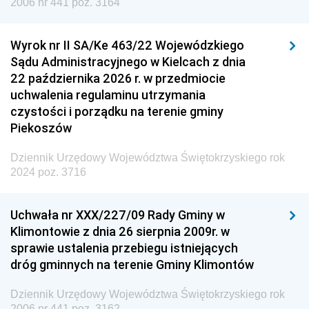
2006 nr 441 poz. 3164
Wyrok nr II SA/Ke 463/22 Wojewódzkiego
Sądu Administracyjnego w Kielcach z dnia
22 października 2026 r. w przedmiocie
uchwalenia regulaminu utrzymania
czystości i porządku na terenie gminy
Piekoszów
Dziennik Urzędowy Województwa Świętokrzyskiego rok
2024 poz. 3716
Uchwała nr XXX/227/09 Rady Gminy w
Klimontowie z dnia 26 sierpnia 2009r. w
sprawie ustalenia przebiegu istniejących
dróg gminnych na terenie Gminy Klimontów
Dziennik Urzędowy Województwa Świętokrzyskiego rok
2006 nr 441 poz. 3162