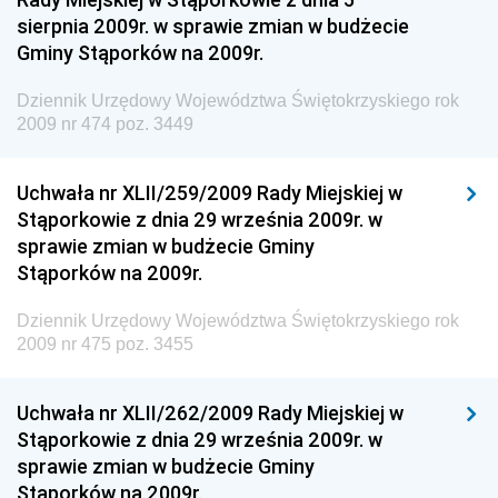
sierpnia 2009r. w sprawie zmian w budżecie
Dziennik Urzędowy Ministra Aktywów Państwowych
Gminy Stąporków na 2009r.
Dziennik Urzędowy Ministra Zdrowia
Dziennik Urzędowy Województwa Świętokrzyskiego rok
Dziennik Urzędowy Ministra Środowiska i Głównego
2009 nr 474 poz. 3449
Inspektora Ochrony Środowiska
Dziennik Urzędowy Ministra Klimatu i Środowiska
Uchwała nr XLII/259/2009 Rady Miejskiej w
Dziennik Urzędowy Ministerstwa Kultury, Dziedzictwa
Stąporkowie z dnia 29 września 2009r. w
Narodowego i Sportu
sprawie zmian w budżecie Gminy
Stąporków na 2009r.
Dziennik Urzędowy Ministra Finansów, Funduszy i
Polityki Regionalnej
Dziennik Urzędowy Województwa Świętokrzyskiego rok
Dziennik Urzędowy Ministra Rozwoju, Pracy i
2009 nr 475 poz. 3455
Technologii
Dziennik Urzędowy Ministra Kultury, Dziedzictwa
Uchwała nr XLII/262/2009 Rady Miejskiej w
Narodowego i Sportu
Stąporkowie z dnia 29 września 2009r. w
sprawie zmian w budżecie Gminy
Dziennik Urzędowy Ministra Rodziny i Polityki
Stąporków na 2009r.
Społecznej