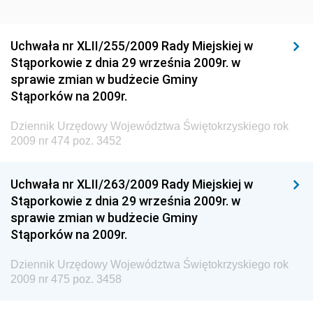
Dziennik Urzędowy Ministra Rozwoju Regionalnego
Dziennik Urzędowy Ministra Budownictwa i Przemysłu
Uchwała nr XLII/255/2009 Rady Miejskiej w
Materiałów Budowlanych
Stąporkowie z dnia 29 września 2009r. w
sprawie zmian w budżecie Gminy
Dziennik Urzędowy Ministra Infrastruktury i Rozwoju
Stąporków na 2009r.
Dziennik Urzędowy Głównego Inspektoratu Ochrony
Środowiska
Dziennik Urzędowy Województwa Świętokrzyskiego rok
2009 nr 474 poz. 3452
Dziennik Urzędowy Generalnej Dyrekcji Ochrony
Środowiska
Uchwała nr XLII/263/2009 Rady Miejskiej w
Dziennik Urzędowy Ministerstwa Administracji,
Stąporkowie z dnia 29 września 2009r. w
Gospodarki Terenowej i Ochrony Środowiska
sprawie zmian w budżecie Gminy
Dziennik Urzędowy Ministerstwa Administracji i
Stąporków na 2009r.
Gospodarki Przestrzennej
Dziennik Urzędowy Województwa Świętokrzyskiego rok
Dziennik Urzędowy Unii Europejskiej, L
2009 nr 475 poz. 3458
Dziennik Urzędowy Ministerstwa Komunikacji