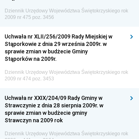
Dziennik Urzędowy Agencji Bezpieczeństwa
Wewnętrznego
Dziennik Urzędowy Województwa Świętokrzyskiego rok
2009 nr 475 poz. 3456
Dziennik Urzędowy Urzędu Patentowego
Rzeczypospolitej Polskiej
Uchwała nr XLII/256/2009 Rady Miejskiej w
Dziennik Urzędowy Generalnej Dyrekcji Dróg
Stąporkowie z dnia 29 września 2009r. w
Krajowych i Autostrad
sprawie zmian w budżecie Gminy
Dziennik Urzędowy Ministra Środowiska
Stąporków na 2009r.
Dziennik Urzędowy Ministra Administracji i Cyfryzacji
Dziennik Urzędowy Województwa Świętokrzyskiego rok
Dziennik Urzędowy Ministra Edukacji
2009 nr 474 poz. 3453
Dziennik Urzędowy Ministra Nauki
Uchwała nr XXIX/204/09 Rady Gminy w
Dziennik Urzędowy Ministra Przemysłu
Strawczynie z dnia 28 sierpnia 2009r. w
Dziennik Urzędowy Ministra Finansów i Gospodarki
sprawie zmian w budżecie gminy
Strawczyn na 2009 rok
Dziennik Urzędowy Ministra do Spraw Unii
Europejskiej
Dziennik Urzędowy Województwa Świętokrzyskiego rok
Dziennik Urzędowy Agencji Wywiadu