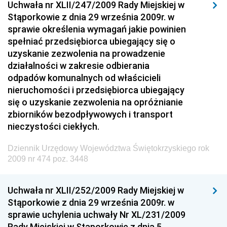
Uchwała nr XLII/247/2009 Rady Miejskiej w
Dziennik Urzędowy Ministra Rozwoju i Finansów
Stąporkowie z dnia 29 września 2009r. w
Dziennik Urzędowy Wyższego Urzędu Górniczego
sprawie określenia wymagań jakie powinien
spełniać przedsiębiorca ubiegający się o
Dziennik Urzędowy Prezesa Urzędu Transportu
uzyskanie zezwolenia na prowadzenie
Kolejowego
działalności w zakresie odbierania
Dziennik Urzędowy Ministra Przedsiębiorczości i
odpadów komunalnych od właścicieli
Technologii
nieruchomości i przedsiębiorca ubiegający
się o uzyskanie zezwolenia na opróżnianie
Dziennik Urzędowy Ministra Inwestycji i Rozwoju
zbiorników bezodpływowych i transport
Dziennik Urzędowy Naczelnego Dyrektora Archiwów
nieczystości ciekłych.
Państwowych
Dziennik Urzędowy Województwa Świętokrzyskiego rok
Dziennik Urzędowy Ministra Finansów, Inwestycji i
2009 nr 474 poz. 3448
Rozwoju
Dziennik Urzędowy Ministra Klimatu
Uchwała nr XLII/252/2009 Rady Miejskiej w
Dziennik Urzędowy Ministra Sportu
Stąporkowie z dnia 29 września 2009r. w
Dziennik Urzędowy Ministra Funduszy i Polityki
sprawie uchylenia uchwały Nr XL/231/2009
Regionalnej
Rady Miejskiej w Stąporkowie z dnia 5