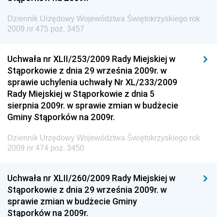
Dziennik Urzędowy Komendy Głównej Straży
Dziennik Urzędowy Województwa Świętokrzyskiego rok
Granicznej
2009 nr 475 poz. 3457
Dziennik Urzędowy Głównego Inspektoratu Transportu
Drogowego
Uchwała nr XLII/253/2009 Rady Miejskiej w
Stąporkowie z dnia 29 września 2009r. w
Dziennik Urzędowy Narodowego Banku Polskiego
sprawie uchylenia uchwały Nr XL/233/2009
Dziennik Urzędowy Komendy Głównej Policji
Rady Miejskiej w Stąporkowie z dnia 5
sierpnia 2009r. w sprawie zmian w budżecie
Dziennik Urzędowy Ministra Pracy i Polityki
Gminy Stąporków na 2009r.
Społecznej
Dziennik Urzędowy Ministra Transportu, Budownictwa
Dziennik Urzędowy Województwa Świętokrzyskiego rok
i Gospodarki Morskiej
2009 nr 474 poz. 3450
Dziennik Urzędowy Ministra Rozwoju i Technologii
Uchwała nr XLII/260/2009 Rady Miejskiej w
Dziennik Urzędowy Ministra Spraw Zagranicznych
Stąporkowie z dnia 29 września 2009r. w
Dziennik Urzędowy Centralnego Biura
sprawie zmian w budżecie Gminy
Antykorupcyjnego
Stąporków na 2009r.