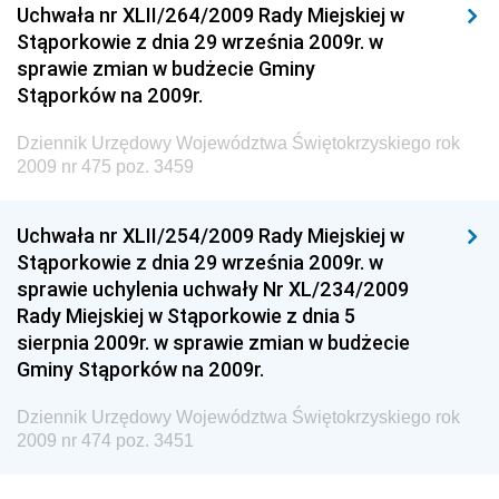
Dziennik Urzędowy Ministerstwa Przemysłu
Uchwała nr XLII/264/2009 Rady Miejskiej w
Chemicznego i Lekkiego
Stąporkowie z dnia 29 września 2009r. w
sprawie zmian w budżecie Gminy
Dziennik Urzędowy Ministerstwa Rolnictwa i
Stąporków na 2009r.
Gospodarki Żywnościowej
Dziennik Urzędowy Ministra Rodziny, Pracy i Polityki
Dziennik Urzędowy Województwa Świętokrzyskiego rok
Społecznej
2009 nr 475 poz. 3459
Dziennik Urzędowy Ministra Cyfryzacji
Uchwała nr XLII/254/2009 Rady Miejskiej w
Dziennik Urzędowy Ministra Rozwoju
Stąporkowie z dnia 29 września 2009r. w
Dziennik Urzędowy Ministra Infrastruktury i
sprawie uchylenia uchwały Nr XL/234/2009
Budownictwa
Rady Miejskiej w Stąporkowie z dnia 5
sierpnia 2009r. w sprawie zmian w budżecie
Dziennik Urzędowy Ministra Gospodarki Morskiej i
Gminy Stąporków na 2009r.
Żeglugi Śródlądowej
Dziennik Urzędowy Ministra Energii
Dziennik Urzędowy Województwa Świętokrzyskiego rok
2009 nr 474 poz. 3451
Dziennik Urzędowy Ministra Finansów
Dziennik Urzędowy Ministra Sprawiedliwości