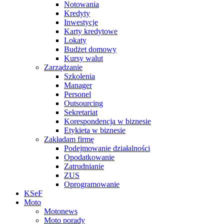
Notowania
Kredyty
Inwestycje
Karty kredytowe
Lokaty
Budżet domowy
Kursy walut
Zarządzanie
Szkolenia
Manager
Personel
Outsourcing
Sekretariat
Korespondencja w biznesie
Etykieta w biznesie
Zakładam firmę
Podejmowanie działalności
Opodatkowanie
Zatrudnianie
ZUS
Oprogramowanie
KSeF
Moto
Motonews
Moto porady