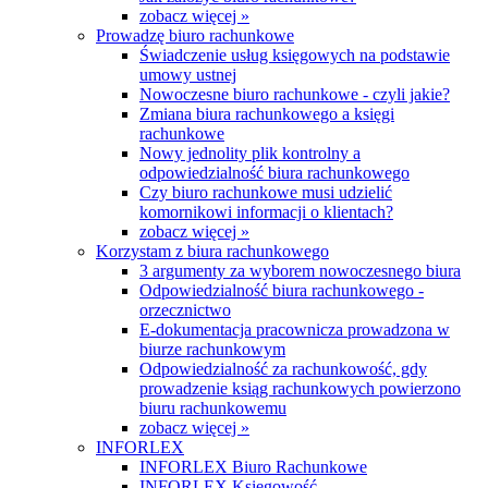
zobacz więcej »
Prowadzę biuro rachunkowe
Świadczenie usług księgowych na podstawie
umowy ustnej
Nowoczesne biuro rachunkowe - czyli jakie?
Zmiana biura rachunkowego a księgi
rachunkowe
Nowy jednolity plik kontrolny a
odpowiedzialność biura rachunkowego
Czy biuro rachunkowe musi udzielić
komornikowi informacji o klientach?
zobacz więcej »
Korzystam z biura rachunkowego
3 argumenty za wyborem nowoczesnego biura
Odpowiedzialność biura rachunkowego -
orzecznictwo
E-dokumentacja pracownicza prowadzona w
biurze rachunkowym
Odpowiedzialność za rachunkowość, gdy
prowadzenie ksiąg rachunkowych powierzono
biuru rachunkowemu
zobacz więcej »
INFORLEX
INFORLEX Biuro Rachunkowe
INFORLEX Księgowość