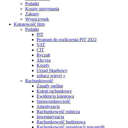
Podatki
Koszty utrzymania
Zakupy
Wypoczynek
Księgowość firm
Podatki
PIT
Program do rozliczenia PIT 2022
VAT
CIT
Ryczałt
Akcyza
Koszty
Urząd Skarbowy
zobacz więcej »
Rachunkowość
Zasady ogólne
Księgi rachunkowe
Ewidencja księgowa
Sprawozdawczość
Amortyzacja
Rachunkowość rolnicza
Inwentaryzacja
Rachunkowość budżetowa
Rachunkowość organizacji non-profit