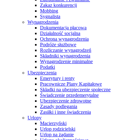
Zakaz konkurencji
Mobbing
Sygnalista
Wynagrodzenia
Dokumentacja płacowa
Działalność socjalna
Ochrona wynagrodzenia
Podróże służbowe
Rozliczanie wynagrodzeń
Składniki wynagrodzenia
Wynagrodzenie minimalne
Podatki
Ubezpieczenia
Emerytury i renty
Pracownicze Plany Kapitałowe
Składki na ubezpieczenie społeczne
Świadczenie przedemerytalne
Ubezpieczenie zdrowotne
Zasady podlegania
Zasiłki i inne świadczenia
Urlopy
Macierzyński
Urlop rodzicielski
Urlop na żądanie