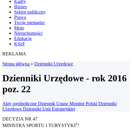
Kadry
Biznes
Sektor publiczny
Prawo
Twoje pieniądze
Moto
Nieruchomości
Edukacja
KSeF
REKLAMA
Strona główna
»
Dzienniki Urzędowe
Dzienniki Urzędowe - rok 2016
poz. 22
Akty ujednolicone
Dziennik Ustaw
Monitor Polski
Dzienniki
Urzędowe
Dzienniki Unii Europejskiej
DECYZJA NR 47
1)
MINISTRA SPORTU I TURYSTYKI