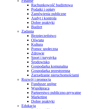
Finanse
Rachunkowość budżetowa
Podatki i opłaty
Zamówienia publiczne
Audyt i kontrola
Dobre praktyki
Budżet
Zadania
Bezpieczeństwo
Oświata
Kultura
Pomoc społeczna
Zdrowie
Sport i turystyka
Środowisko
Gospodarka komunalna
Gospodarka przestrzenna
Zarządzanie nieruchomościami
Rozwój i promocja
Fundusze unijne
Współpraca
Partnerstwo publiczno-prywatne
Marketing
Dobre praktyki
Edukacja