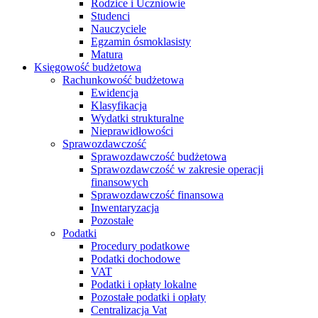
Rodzice i Uczniowie
Studenci
Nauczyciele
Egzamin ósmoklasisty
Matura
Księgowość budżetowa
Rachunkowość budżetowa
Ewidencja
Klasyfikacja
Wydatki strukturalne
Nieprawidłowości
Sprawozdawczość
Sprawozdawczość budżetowa
Sprawozdawczość w zakresie operacji
finansowych
Sprawozdawczość finansowa
Inwentaryzacja
Pozostałe
Podatki
Procedury podatkowe
Podatki dochodowe
VAT
Podatki i opłaty lokalne
Pozostałe podatki i opłaty
Centralizacja Vat