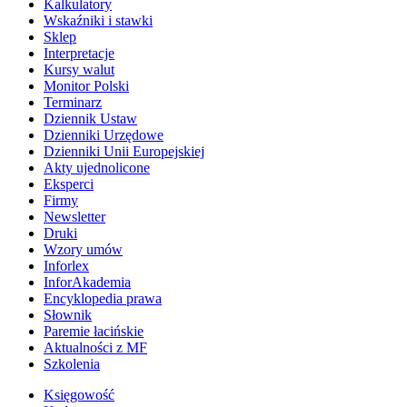
Kalkulatory
Wskaźniki i stawki
Sklep
Interpretacje
Kursy walut
Monitor Polski
Terminarz
Dziennik Ustaw
Dzienniki Urzędowe
Dzienniki Unii Europejskiej
Akty ujednolicone
Eksperci
Firmy
Newsletter
Druki
Wzory umów
Inforlex
InforAkademia
Encyklopedia prawa
Słownik
Paremie łacińskie
Aktualności z MF
Szkolenia
Księgowość