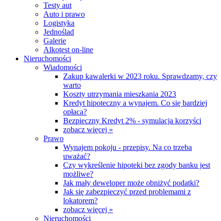
Testy aut
Auto i prawo
Logistyka
Jednoślad
Galerie
Alkotest on-line
Nieruchomości
Wiadomości
Zakup kawalerki w 2023 roku. Sprawdzamy, czy
warto
Koszty utrzymania mieszkania 2023
Kredyt hipoteczny a wynajem. Co się bardziej
opłaca?
Bezpieczny Kredyt 2% - symulacja korzyści
zobacz więcej »
Prawo
Wynajem pokoju - przepisy. Na co trzeba
uważać?
Czy wykreślenie hipoteki bez zgody banku jest
możliwe?
Jak mały deweloper może obniżyć podatki?
Jak się zabezpieczyć przed problemami z
lokatorem?
zobacz więcej »
Nieruchomości