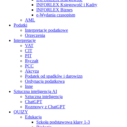
INFORLEX Księgowość i Kadry
INFORLEX Biznes
e-Wydania czasopism
AML
Podatki
Interpretacje podatkowe
Orzeczenia
Interpretacje
VAT
CIT
PIT
Ryczałt
PCC
Akcyza
Podatek od spadków i darowizn
Ordynacja podatkowa
Inne
Sztuczna inteligencja AI
Sztuczna inteligencja
ChatGPT
Rozmowy z ChatGPT
QUIZY
Edukacja
Szkoła podstawowa klasy 1-3