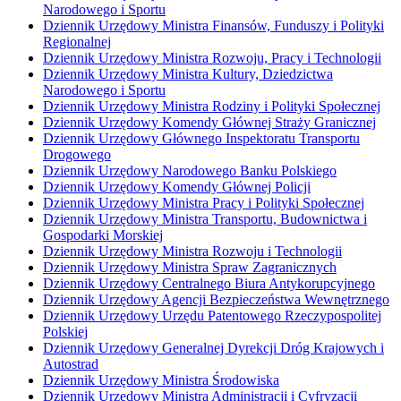
Narodowego i Sportu
Dziennik Urzędowy Ministra Finansów, Funduszy i Polityki
Regionalnej
Dziennik Urzędowy Ministra Rozwoju, Pracy i Technologii
Dziennik Urzędowy Ministra Kultury, Dziedzictwa
Narodowego i Sportu
Dziennik Urzędowy Ministra Rodziny i Polityki Społecznej
Dziennik Urzędowy Komendy Głównej Straży Granicznej
Dziennik Urzędowy Głównego Inspektoratu Transportu
Drogowego
Dziennik Urzędowy Narodowego Banku Polskiego
Dziennik Urzędowy Komendy Głównej Policji
Dziennik Urzędowy Ministra Pracy i Polityki Społecznej
Dziennik Urzędowy Ministra Transportu, Budownictwa i
Gospodarki Morskiej
Dziennik Urzędowy Ministra Rozwoju i Technologii
Dziennik Urzędowy Ministra Spraw Zagranicznych
Dziennik Urzędowy Centralnego Biura Antykorupcyjnego
Dziennik Urzędowy Agencji Bezpieczeństwa Wewnętrznego
Dziennik Urzędowy Urzędu Patentowego Rzeczypospolitej
Polskiej
Dziennik Urzędowy Generalnej Dyrekcji Dróg Krajowych i
Autostrad
Dziennik Urzędowy Ministra Środowiska
Dziennik Urzędowy Ministra Administracji i Cyfryzacji