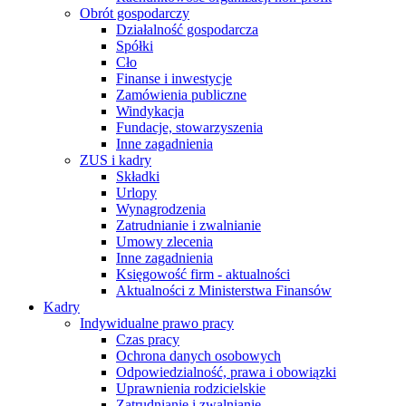
Obrót gospodarczy
Działalność gospodarcza
Spółki
Cło
Finanse i inwestycje
Zamówienia publiczne
Windykacja
Fundacje, stowarzyszenia
Inne zagadnienia
ZUS i kadry
Składki
Urlopy
Wynagrodzenia
Zatrudnianie i zwalnianie
Umowy zlecenia
Inne zagadnienia
Księgowość firm - aktualności
Aktualności z Ministerstwa Finansów
Kadry
Indywidualne prawo pracy
Czas pracy
Ochrona danych osobowych
Odpowiedzialność, prawa i obowiązki
Uprawnienia rodzicielskie
Zatrudnianie i zwalnianie