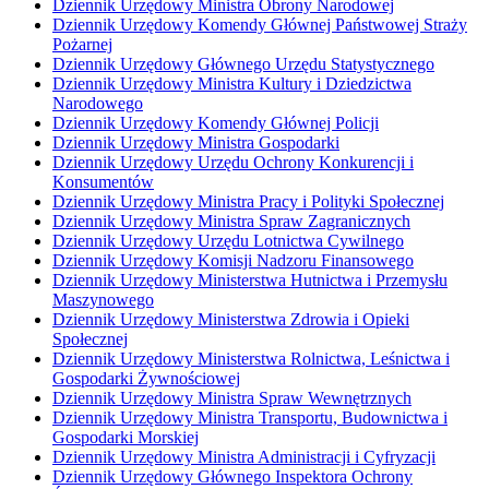
Dziennik Urzędowy Ministra Obrony Narodowej
Dziennik Urzędowy Komendy Głównej Państwowej Straży
Pożarnej
Dziennik Urzędowy Głównego Urzędu Statystycznego
Dziennik Urzędowy Ministra Kultury i Dziedzictwa
Narodowego
Dziennik Urzędowy Komendy Głównej Policji
Dziennik Urzędowy Ministra Gospodarki
Dziennik Urzędowy Urzędu Ochrony Konkurencji i
Konsumentów
Dziennik Urzędowy Ministra Pracy i Polityki Społecznej
Dziennik Urzędowy Ministra Spraw Zagranicznych
Dziennik Urzędowy Urzędu Lotnictwa Cywilnego
Dziennik Urzędowy Komisji Nadzoru Finansowego
Dziennik Urzędowy Ministerstwa Hutnictwa i Przemysłu
Maszynowego
Dziennik Urzędowy Ministerstwa Zdrowia i Opieki
Społecznej
Dziennik Urzędowy Ministerstwa Rolnictwa, Leśnictwa i
Gospodarki Żywnościowej
Dziennik Urzędowy Ministra Spraw Wewnętrznych
Dziennik Urzędowy Ministra Transportu, Budownictwa i
Gospodarki Morskiej
Dziennik Urzędowy Ministra Administracji i Cyfryzacji
Dziennik Urzędowy Głównego Inspektora Ochrony