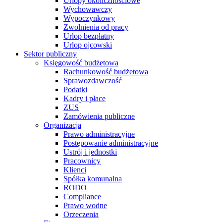
Urlopy okolicznościowe
Wychowawczy
Wypoczynkowy
Zwolnienia od pracy
Urlop bezpłatny
Urlop ojcowski
Sektor publiczny
Księgowość budżetowa
Rachunkowość budżetowa
Sprawozdawczość
Podatki
Kadry i płace
ZUS
Zamówienia publiczne
Organizacja
Prawo administracyjne
Postępowanie administracyjne
Ustrój i jednostki
Pracownicy
Klienci
Spółka komunalna
RODO
Compliance
Prawo wodne
Orzeczenia