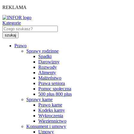
REKLAMA
Kategorie
Prawo
Sprawy rodzinne
Spadki
Darowizny
Rozwody
Alimenty
Małżeństwo
Prawa seniora
Pomoc społeczna
500 plus 800 plus
Sprawy karne
Prawo karne
Kodeks karny
Wykroczenia
Więziennictwo
Konsument i umowy
Umowy