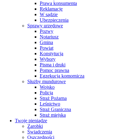
Prawa konsumenta
Reklamacje
W sądzie
Ubezpieczenia
Sprawy urzędowe
Pozwy
Notariusz
Gmina
Powiat
Konstytucja
Wybory
Pisma i druki
Pomoc prawna
Egzekucja komornicza
Służby mundurowe
Wojsko
Policja
Straż Pożarna
Leśnictwo
Straż Graniczna
Straż miejska
Twoje pieniądze
Zarobki
Świadczenia
Oszczędności