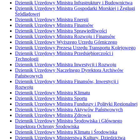
Dziennik Urzędowy Ministra Infrastruktury i Budownictwa
Dziennik Urzędowy Ministra Gospodarki Morskiej i Żeglugi
Śródlądowej
Dziennik Urzędowy Ministra Energii
Dziennik Urzędowy Ministra Finansów
Dziennik Urzędowy Ministra Sprawiedliwości
Dziennik Urzędowy Ministra Rozwoju i Finansów
Dziennik Urzędowy Wyższego Urzędu Górniczego
Dziennik Urzędowy Prezesa Urzędu Transportu Kolejowego
Dziennik Urzędowy Ministra Przedsiębiorczości i
Technologii
Dziennik Urzędowy Ministra Inwestycji i Rozwoju
Dziennik Urzędowy Naczelnego Dyrektora Archiwów
Państwowych
Dziennik Urzędowy Ministra Finansów, Inwestycji i
Rozwoju
Dziennik Urzędowy Ministra Klimatu
Dziennik Urzędowy Ministra Sportu
Dziennik Urzędowy Ministra Funduszy i Polityki Regionalnej
Dziennik Urzędowy Ministra Aktywów Państwowych
Dziennik Urzędowy Ministra Zdrowia
Dziennik Urzędowy Ministra Środowiska i Głównego
Inspektora Ochrony Środowiska
Dziennik Urzędowy Ministra Klimatu i Środowiska
Dziennik Urzędowy Ministerstwa Kultury, Dziedzictwa