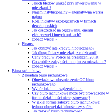
Jakich błędów unikać przy inwestowaniu w
mieszkania?
Najem instytucjonalny – alternatywna wersja
najmu
Rola inicjatyw ekologicznych w firmach
deweloperskich
Jak oszczędzać na ogrzewaniu, energii
elektrycznej i innych opłatach?
zobacz więcej »
Finanse
Jak obniżyć ratę kredytu hipotecznego?
Jak długo Polacy mieszkają z rodzicami?
Ceny prądu w Polsce na przestrzeni 20 lat
Co zrobić z zaległościami opłat za mieszkanie?
zobacz więcej »
Biura rachunkowe
Zakładam biuro rachunkowe
Obowiązkowe ubezpieczenie OC biura
rachunkowego
Wybór lokalu i urządzenie biura
Czy biuro rachunkowe może być prowadzone w
formie działalności nierejestrowanej?
W jakiej formie założyć biuro rachunkowe:
jednoosobowej działalności czy spółki
Jak założyć biuro rachunkowe?