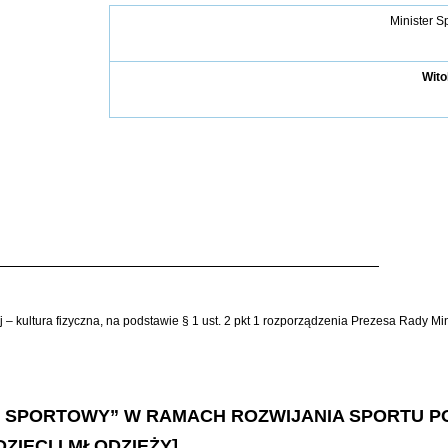
Minister Sp
Wito
ej – kultura fizyczna, na podstawie § 1 ust. 2 pkt 1 rozporządzenia Prezesa Rady M
UB SPORTOWY” W RAMACH ROZWIJANIA SPORTU P
IECI I MŁODZIEŻY]