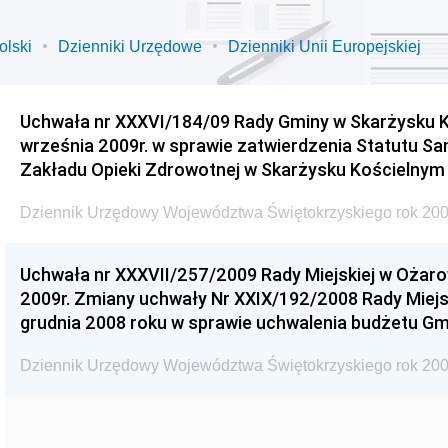
olski
Dzienniki Urzędowe
Dzienniki Unii Europejskiej
Uchwała nr XXXVI/184/09 Rady Gminy w Skarżysku K
września 2009r. w sprawie zatwierdzenia Statutu S
Zakładu Opieki Zdrowotnej w Skarżysku Kościelnym
Dziennik Urzędowy Województwa Świętokrzyskiego rok 200
Uchwała nr XXXVII/257/2009 Rady Miejskiej w Ożaro
2009r. Zmiany uchwały Nr XXIX/192/2008 Rady Miejsk
grudnia 2008 roku w sprawie uchwalenia budżetu Gm
Dziennik Urzędowy Województwa Świętokrzyskiego rok 200