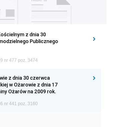
ościelnym z dnia 30
amodzielnego Publicznego
9 nr 477 poz. 3474
wie z dnia 30 czerwca
iej w Ożarowie z dnia 17
iny Ożarów na 2009 rok.
6 nr 441 poz. 3160