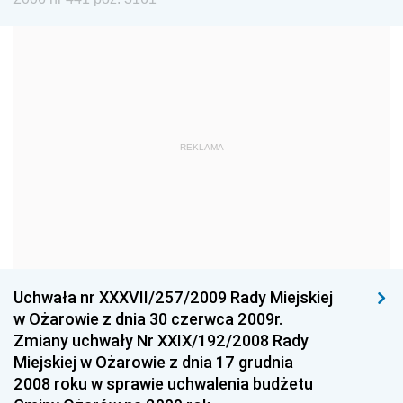
Dziennik Urzędowy Ministra Edukacji i Nauki
Dziennik Urzędowy Ministra Edukacji Narodowej
Dziennik Urzędowy Ministra Gospodarki Morskiej
Dziennik Urzędowy Ministra Obrony Narodowej
Dziennik Urzędowy Komendy Głównej Państwowej
REKLAMA
Straży Pożarnej
Dziennik Urzędowy Głównego Urzędu Statystycznego
Dziennik Urzędowy Ministra Kultury i Dziedzictwa
Narodowego
Dziennik Urzędowy Komendy Głównej Policji
Uchwała nr XXXVII/257/2009 Rady Miejskiej
Dziennik Urzędowy Ministra Gospodarki
w Ożarowie z dnia 30 czerwca 2009r.
Dziennik Urzędowy Urzędu Ochrony Konkurencji i
Zmiany uchwały Nr XXIX/192/2008 Rady
Konsumentów
Miejskiej w Ożarowie z dnia 17 grudnia
Dziennik Urzędowy Ministra Pracy i Polityki
2008 roku w sprawie uchwalenia budżetu
Społecznej