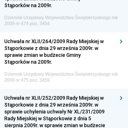
Stąporków na 2009r.
Dziennik Urzędowy Unii Europejskiej, L
Dziennik Urzędowy Ministerstwa Komunikacji
Dziennik Urzędowy Województwa Świętokrzyskiego rok
2009 nr 474 poz. 3454
Dziennik Urzędowy Ministerstwa Przemysłu
Chemicznego i Lekkiego
Uchwała nr XLII/264/2009 Rady Miejskiej w
Dziennik Urzędowy Ministerstwa Rolnictwa i
Stąporkowie z dnia 29 września 2009r. w
Gospodarki Żywnościowej
sprawie zmian w budżecie Gminy
Dziennik Urzędowy Ministra Rodziny, Pracy i Polityki
Stąporków na 2009r.
Społecznej
Dziennik Urzędowy Województwa Świętokrzyskiego rok
Dziennik Urzędowy Ministra Cyfryzacji
2009 nr 475 poz. 3459
Dziennik Urzędowy Ministra Rozwoju
Dziennik Urzędowy Ministra Infrastruktury i
Uchwała nr XLII/252/2009 Rady Miejskiej w
Budownictwa
Stąporkowie z dnia 29 września 2009r. w
sprawie uchylenia uchwały Nr XL/231/2009
Dziennik Urzędowy Ministra Gospodarki Morskiej i
Rady Miejskiej w Stąporkowie z dnia 5
Żeglugi Śródlądowej
sierpnia 2009r. w sprawie zmian w budżecie
Dziennik Urzędowy Ministra Energii