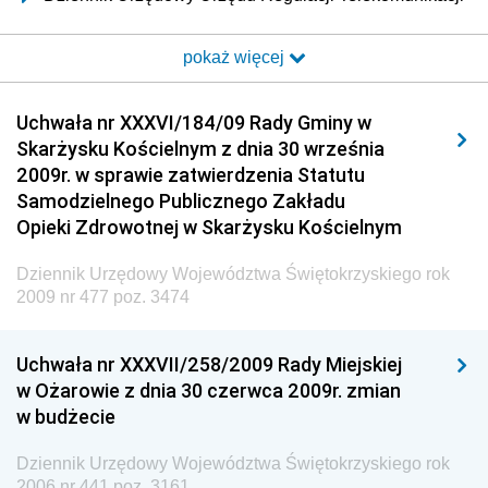
i Poczty
pokaż więcej
Dziennik Urzędowy Ministra Transportu i Budownictwa
Dziennik Urzędowy Urzędu Komunikacji
Uchwała nr XXXVI/184/09 Rady Gminy w
Elektronicznej
Skarżysku Kościelnym z dnia 30 września
Dziennik Urzędowy Ministra Spraw Wewnętrznych i
2009r. w sprawie zatwierdzenia Statutu
Administracji
Samodzielnego Publicznego Zakładu
Dziennik Urzędowy Ministra Transportu
Opieki Zdrowotnej w Skarżysku Kościelnym
Dziennik Urzędowy Ministra Budownictwa
Dziennik Urzędowy Województwa Świętokrzyskiego rok
Dziennik Urzędowy Ministra Nauki i Szkolnictwa
2009 nr 477 poz. 3474
Wyższego
Dziennik Urzędowy Głównego Urzędu Miar
Uchwała nr XXXVII/258/2009 Rady Miejskiej
w Ożarowie z dnia 30 czerwca 2009r. zmian
Dziennik Urzędowy Ministra Rolnictwa i Rozwoju Wsi
w budżecie
Dziennik Urzędowy Ministra Edukacji Narodowej i
Sportu
Dziennik Urzędowy Województwa Świętokrzyskiego rok
2006 nr 441 poz. 3161