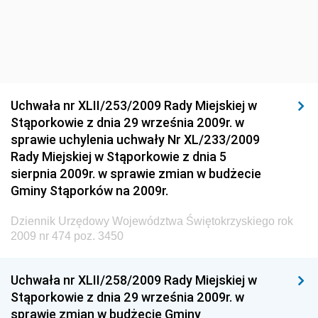
Środowiska
Dziennik Urzędowy Ministra Środowiska
Dziennik Urzędowy Ministra Sportu i Turystyki
Dziennik Urzędowy Ministra Rozwoju Regionalnego
Dziennik Urzędowy Ministra Budownictwa i Przemysłu
Uchwała nr XLII/253/2009 Rady Miejskiej w
Materiałów Budowlanych
Stąporkowie z dnia 29 września 2009r. w
sprawie uchylenia uchwały Nr XL/233/2009
Dziennik Urzędowy Ministra Infrastruktury i Rozwoju
Rady Miejskiej w Stąporkowie z dnia 5
Dziennik Urzędowy Głównego Inspektoratu Ochrony
sierpnia 2009r. w sprawie zmian w budżecie
Środowiska
Gminy Stąporków na 2009r.
Dziennik Urzędowy Generalnej Dyrekcji Ochrony
Dziennik Urzędowy Województwa Świętokrzyskiego rok
Środowiska
2009 nr 474 poz. 3450
Dziennik Urzędowy Ministerstwa Administracji,
Gospodarki Terenowej i Ochrony Środowiska
Uchwała nr XLII/258/2009 Rady Miejskiej w
Dziennik Urzędowy Ministerstwa Administracji i
Stąporkowie z dnia 29 września 2009r. w
Gospodarki Przestrzennej
sprawie zmian w budżecie Gminy