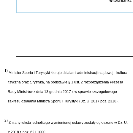
Witold Bańka
1)
Minister Sportu i Turystyki kieruje działami administracji rządowej - kultura
fizyczna oraz turystyka, na podstawie § 1 ust. 2 rozporządzenia Prezesa
Rady Ministrów z dnia 13 grudnia 2017 r. w sprawie szczegółowego
zakresu działania Ministra Sportu i Turystyki (Dz. U. 2017 poz. 2318).
2)
Zmiany tekstu jednolitego wymienionej ustawy zostały ogłoszone w Dz. U.
z 2018 r. poz. 62 i 1000.