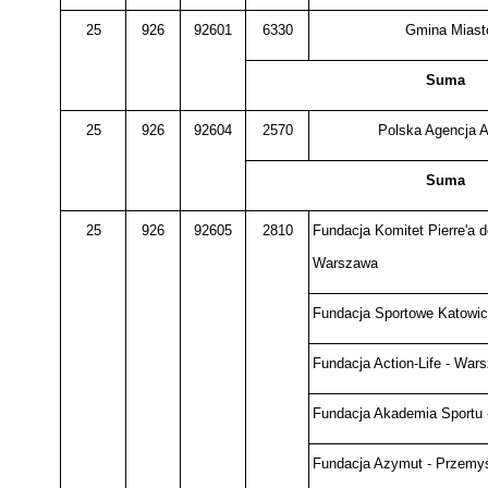
25
926
92601
6330
Gmina Miasto
Suma
25
926
92604
2570
Polska Agencja 
Suma
25
926
92605
2810
Fundacja Komitet Pierre'a d
Warszawa
Fundacja Sportowe Katowi
Fundacja Action-Life - War
Fundacja Akademia Sportu
Fundacja Azymut - Przemy