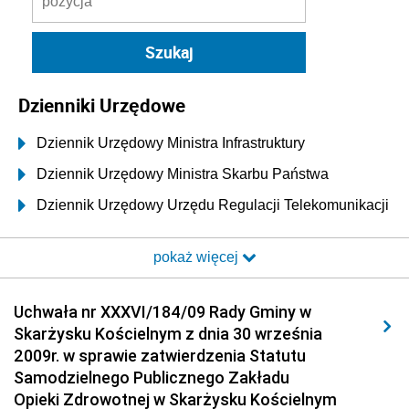
Dzienniki Urzędowe
Dziennik Urzędowy Ministra Infrastruktury
Dziennik Urzędowy Ministra Skarbu Państwa
Dziennik Urzędowy Urzędu Regulacji Telekomunikacji
i Poczty
pokaż więcej
Dziennik Urzędowy Ministra Transportu i Budownictwa
Dziennik Urzędowy Urzędu Komunikacji
Uchwała nr XXXVI/184/09 Rady Gminy w
Elektronicznej
Skarżysku Kościelnym z dnia 30 września
Dziennik Urzędowy Ministra Spraw Wewnętrznych i
2009r. w sprawie zatwierdzenia Statutu
Administracji
Samodzielnego Publicznego Zakładu
Dziennik Urzędowy Ministra Transportu
Opieki Zdrowotnej w Skarżysku Kościelnym