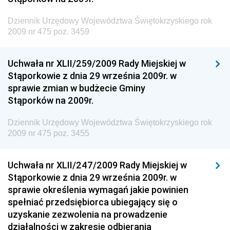
Społecznej
Dziennik Urzędowy Województwa Świętokrzyskiego rok
Dziennik Urzędowy Ministra Cyfryzacji
2009 nr 475 poz. 3459
Dziennik Urzędowy Ministra Rozwoju
Dziennik Urzędowy Ministra Infrastruktury i
Uchwała nr XLII/259/2009 Rady Miejskiej w
Budownictwa
Stąporkowie z dnia 29 września 2009r. w
sprawie zmian w budżecie Gminy
Dziennik Urzędowy Ministra Gospodarki Morskiej i
Stąporków na 2009r.
Żeglugi Śródlądowej
Dziennik Urzędowy Ministra Energii
Dziennik Urzędowy Województwa Świętokrzyskiego rok
2009 nr 475 poz. 3455
Dziennik Urzędowy Ministra Finansów
Dziennik Urzędowy Ministra Sprawiedliwości
Uchwała nr XLII/247/2009 Rady Miejskiej w
Dziennik Urzędowy Ministra Rozwoju i Finansów
Stąporkowie z dnia 29 września 2009r. w
Dziennik Urzędowy Wyższego Urzędu Górniczego
sprawie określenia wymagań jakie powinien
spełniać przedsiębiorca ubiegający się o
Dziennik Urzędowy Prezesa Urzędu Transportu
uzyskanie zezwolenia na prowadzenie
Kolejowego
działalności w zakresie odbierania