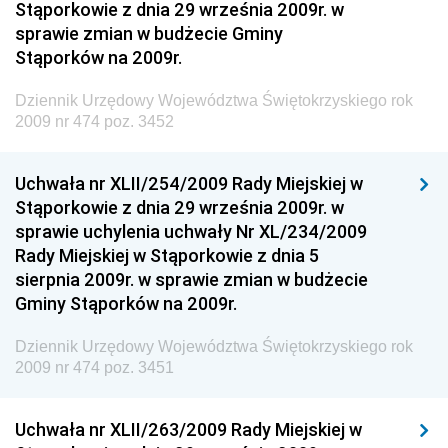
Stąporkowie z dnia 29 września 2009r. w
Dziennik Urzędowy Narodowego Banku Polskiego
sprawie zmian w budżecie Gminy
Dziennik Urzędowy Komendy Głównej Policji
Stąporków na 2009r.
Dziennik Urzędowy Ministra Pracy i Polityki
Dziennik Urzędowy Województwa Świętokrzyskiego rok
Społecznej
2009 nr 474 poz. 3452
Dziennik Urzędowy Ministra Transportu, Budownictwa
i Gospodarki Morskiej
Uchwała nr XLII/254/2009 Rady Miejskiej w
Dziennik Urzędowy Ministra Rozwoju i Technologii
Stąporkowie z dnia 29 września 2009r. w
sprawie uchylenia uchwały Nr XL/234/2009
Dziennik Urzędowy Ministra Spraw Zagranicznych
Rady Miejskiej w Stąporkowie z dnia 5
Dziennik Urzędowy Centralnego Biura
sierpnia 2009r. w sprawie zmian w budżecie
Antykorupcyjnego
Gminy Stąporków na 2009r.
Dziennik Urzędowy Agencji Bezpieczeństwa
Wewnętrznego
Dziennik Urzędowy Województwa Świętokrzyskiego rok
2009 nr 474 poz. 3451
Dziennik Urzędowy Urzędu Patentowego
Rzeczypospolitej Polskiej
Uchwała nr XLII/263/2009 Rady Miejskiej w
Dziennik Urzędowy Generalnej Dyrekcji Dróg