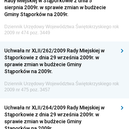
Rady Miejskiej w Stąporkowie z dnia 5
Dziennik Urzędowy Głównego Inspektoratu Ochrony
sierpnia 2009r. w sprawie zmian w budżecie
Środowiska
Gminy Stąporków na 2009r.
Dziennik Urzędowy Generalnej Dyrekcji Ochrony
Dziennik Urzędowy Województwa Świętokrzyskiego rok
Środowiska
2009 nr 474 poz. 3449
Dziennik Urzędowy Ministerstwa Administracji,
Gospodarki Terenowej i Ochrony Środowiska
Uchwała nr XLII/262/2009 Rady Miejskiej w
Dziennik Urzędowy Ministerstwa Administracji i
Stąporkowie z dnia 29 września 2009r. w
Gospodarki Przestrzennej
sprawie zmian w budżecie Gminy
Stąporków na 2009r.
Dziennik Urzędowy Unii Europejskiej, L
Dziennik Urzędowy Ministerstwa Komunikacji
Dziennik Urzędowy Województwa Świętokrzyskiego rok
2009 nr 475 poz. 3457
Dziennik Urzędowy Ministerstwa Przemysłu
Chemicznego i Lekkiego
Uchwała nr XLII/264/2009 Rady Miejskiej w
Dziennik Urzędowy Ministerstwa Rolnictwa i
Stąporkowie z dnia 29 września 2009r. w
Gospodarki Żywnościowej
sprawie zmian w budżecie Gminy
Dziennik Urzędowy Ministra Rodziny, Pracy i Polityki
Stąporków na 2009r.