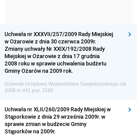
Dziennik Urzędowy Ministra Kultury i Dziedzictwa
Narodowego
Dziennik Urzędowy Komendy Głównej Policji
Uchwała nr XXXVII/257/2009 Rady Miejskiej
Dziennik Urzędowy Ministra Gospodarki
w Ożarowie z dnia 30 czerwca 2009r.
Dziennik Urzędowy Urzędu Ochrony Konkurencji i
Zmiany uchwały Nr XXIX/192/2008 Rady
Konsumentów
Miejskiej w Ożarowie z dnia 17 grudnia
Dziennik Urzędowy Ministra Pracy i Polityki
2008 roku w sprawie uchwalenia budżetu
Społecznej
Gminy Ożarów na 2009 rok.
Dziennik Urzędowy Ministra Spraw Zagranicznych
Dziennik Urzędowy Województwa Świętokrzyskiego rok
Dziennik Urzędowy Urzędu Lotnictwa Cywilnego
2006 nr 441 poz. 3160
Dziennik Urzędowy Komisji Nadzoru Finansowego
Uchwała nr XLII/260/2009 Rady Miejskiej w
Dziennik Urzędowy Ministerstwa Hutnictwa i
Stąporkowie z dnia 29 września 2009r. w
Przemysłu Maszynowego
sprawie zmian w budżecie Gminy
Dziennik Urzędowy Ministerstwa Zdrowia i Opieki
Stąporków na 2009r.
Społecznej