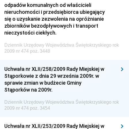
Dziennik Urzędowy Ministra Przedsiębiorczości i
odpadów komunalnych od właścicieli
Technologii
nieruchomości i przedsiębiorca ubiegający
się o uzyskanie zezwolenia na opróżnianie
Dziennik Urzędowy Ministra Inwestycji i Rozwoju
zbiorników bezodpływowych i transport
Dziennik Urzędowy Naczelnego Dyrektora Archiwów
nieczystości ciekłych.
Państwowych
Dziennik Urzędowy Województwa Świętokrzyskiego rok
Dziennik Urzędowy Ministra Finansów, Inwestycji i
2009 nr 474 poz. 3448
Rozwoju
Dziennik Urzędowy Ministra Klimatu
Uchwała nr XLII/258/2009 Rady Miejskiej w
Dziennik Urzędowy Ministra Sportu
Stąporkowie z dnia 29 września 2009r. w
Dziennik Urzędowy Ministra Funduszy i Polityki
sprawie zmian w budżecie Gminy
Regionalnej
Stąporków na 2009r.
Dziennik Urzędowy Ministra Aktywów Państwowych
Dziennik Urzędowy Województwa Świętokrzyskiego rok
Dziennik Urzędowy Ministra Zdrowia
2009 nr 474 poz. 3454
Dziennik Urzędowy Ministra Środowiska i Głównego
Inspektora Ochrony Środowiska
Uchwała nr XLII/253/2009 Rady Miejskiej w