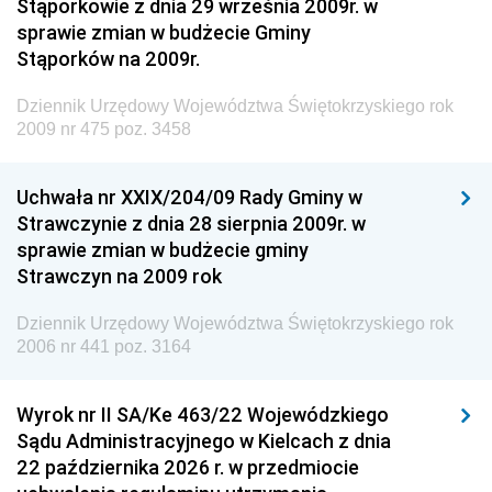
Stąporkowie z dnia 29 września 2009r. w
Krajowych i Autostrad
sprawie zmian w budżecie Gminy
Dziennik Urzędowy Ministra Środowiska
Stąporków na 2009r.
Dziennik Urzędowy Ministra Administracji i Cyfryzacji
Dziennik Urzędowy Województwa Świętokrzyskiego rok
Dziennik Urzędowy Ministra Edukacji
2009 nr 475 poz. 3458
Dziennik Urzędowy Ministra Nauki
Uchwała nr XXIX/204/09 Rady Gminy w
Dziennik Urzędowy Ministra Przemysłu
Strawczynie z dnia 28 sierpnia 2009r. w
Dziennik Urzędowy Ministra Finansów i Gospodarki
sprawie zmian w budżecie gminy
Strawczyn na 2009 rok
Dziennik Urzędowy Ministra do Spraw Unii
Europejskiej
Dziennik Urzędowy Województwa Świętokrzyskiego rok
Dziennik Urzędowy Agencji Wywiadu
2006 nr 441 poz. 3164
Wyrok nr II SA/Ke 463/22 Wojewódzkiego
Sądu Administracyjnego w Kielcach z dnia
22 października 2026 r. w przedmiocie