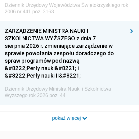
Dziennik Urzędowy Województwa Świętokrzyskiego rok
2006 nr 441 poz. 3163
ZARZĄDZENIE MINISTRA NAUKI I
SZKOLNICTWA WYŻSZEGO z dnia 7
sierpnia 2026 r. zmieniające zarządzenie w
sprawie powołania zespołu doradczego do
spraw programów pod nazwą
&#8222;Perły nauki&#8221; i
&#8222;Perły nauki II&#8221;
Dziennik Urzędowy Ministra Nauki i Szkolnictwa
Wyższego rok 2026 poz. 44
pokaż więcej