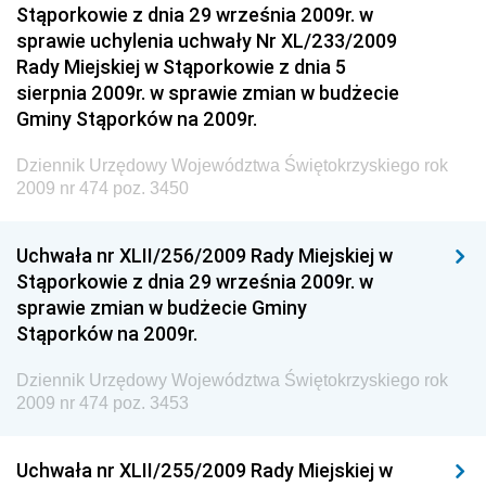
Stąporkowie z dnia 29 września 2009r. w
Dziennik Urzędowy Ministra Klimatu i Środowiska
sprawie uchylenia uchwały Nr XL/233/2009
Dziennik Urzędowy Ministerstwa Kultury, Dziedzictwa
Rady Miejskiej w Stąporkowie z dnia 5
Narodowego i Sportu
sierpnia 2009r. w sprawie zmian w budżecie
Gminy Stąporków na 2009r.
Dziennik Urzędowy Ministra Finansów, Funduszy i
Polityki Regionalnej
Dziennik Urzędowy Województwa Świętokrzyskiego rok
Dziennik Urzędowy Ministra Rozwoju, Pracy i
2009 nr 474 poz. 3450
Technologii
Dziennik Urzędowy Ministra Kultury, Dziedzictwa
Uchwała nr XLII/256/2009 Rady Miejskiej w
Narodowego i Sportu
Stąporkowie z dnia 29 września 2009r. w
sprawie zmian w budżecie Gminy
Dziennik Urzędowy Ministra Rodziny i Polityki
Stąporków na 2009r.
Społecznej
Dziennik Urzędowy Komendy Głównej Straży
Dziennik Urzędowy Województwa Świętokrzyskiego rok
Granicznej
2009 nr 474 poz. 3453
Dziennik Urzędowy Głównego Inspektoratu Transportu
Drogowego
Uchwała nr XLII/255/2009 Rady Miejskiej w