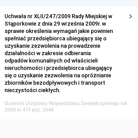
Dziennik Urzędowy Komisji Nadzoru Finansowego
Uchwała nr XLII/247/2009 Rady Miejskiej w
Dziennik Urzędowy Ministerstwa Hutnictwa i
Stąporkowie z dnia 29 września 2009r. w
Przemysłu Maszynowego
sprawie określenia wymagań jakie powinien
Dziennik Urzędowy Ministerstwa Zdrowia i Opieki
spełniać przedsiębiorca ubiegający się o
Społecznej
uzyskanie zezwolenia na prowadzenie
działalności w zakresie odbierania
Dziennik Urzędowy Ministerstwa Rolnictwa, Leśnictwa
odpadów komunalnych od właścicieli
i Gospodarki Żywnościowej
nieruchomości i przedsiębiorca ubiegający
Dziennik Urzędowy Ministra Spraw Wewnętrznych
się o uzyskanie zezwolenia na opróżnianie
Dziennik Urzędowy Ministra Transportu, Budownictwa
zbiorników bezodpływowych i transport
i Gospodarki Morskiej
nieczystości ciekłych.
Dziennik Urzędowy Ministra Administracji i Cyfryzacji
Dziennik Urzędowy Województwa Świętokrzyskiego rok
Dziennik Urzędowy Głównego Inspektora Ochrony
2009 nr 474 poz. 3448
Środowiska
Dziennik Urzędowy Ministra Środowiska
Dziennik Urzędowy Ministra Sportu i Turystyki