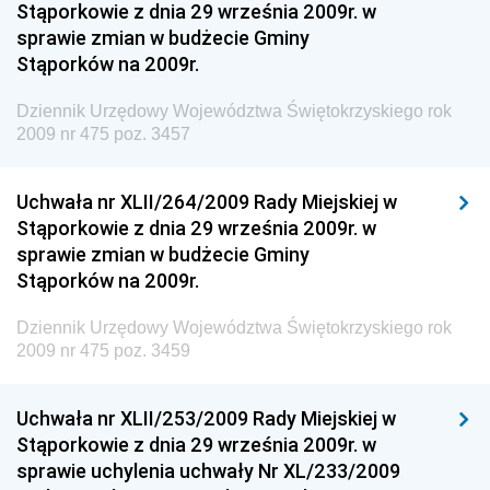
Stąporkowie z dnia 29 września 2009r. w
Dziennik Urzędowy Ministra Rozwoju i Finansów
sprawie zmian w budżecie Gminy
Stąporków na 2009r.
Dziennik Urzędowy Wyższego Urzędu Górniczego
Dziennik Urzędowy Prezesa Urzędu Transportu
Dziennik Urzędowy Województwa Świętokrzyskiego rok
Kolejowego
2009 nr 475 poz. 3457
Dziennik Urzędowy Ministra Przedsiębiorczości i
Technologii
Uchwała nr XLII/264/2009 Rady Miejskiej w
Stąporkowie z dnia 29 września 2009r. w
Dziennik Urzędowy Ministra Inwestycji i Rozwoju
sprawie zmian w budżecie Gminy
Dziennik Urzędowy Naczelnego Dyrektora Archiwów
Stąporków na 2009r.
Państwowych
Dziennik Urzędowy Województwa Świętokrzyskiego rok
Dziennik Urzędowy Ministra Finansów, Inwestycji i
2009 nr 475 poz. 3459
Rozwoju
Dziennik Urzędowy Ministra Klimatu
Uchwała nr XLII/253/2009 Rady Miejskiej w
Dziennik Urzędowy Ministra Sportu
Stąporkowie z dnia 29 września 2009r. w
Dziennik Urzędowy Ministra Funduszy i Polityki
sprawie uchylenia uchwały Nr XL/233/2009