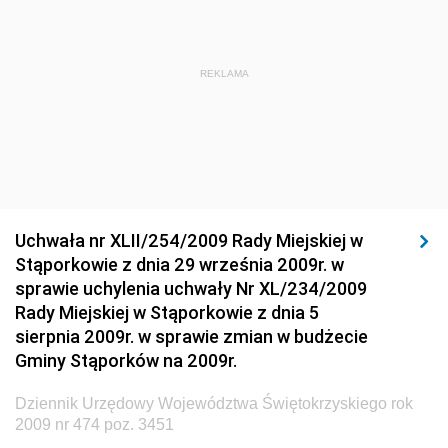
Dziennik Urzędowy Ministra Rozwoju Regionalnego
Dziennik Urzędowy Ministra Budownictwa i Przemysłu
REKLAMA
Materiałów Budowlanych
Dziennik Urzędowy Ministra Infrastruktury i Rozwoju
Dziennik Urzędowy Głównego Inspektoratu Ochrony
Środowiska
Dziennik Urzędowy Generalnej Dyrekcji Ochrony
Uchwała nr XLII/254/2009 Rady Miejskiej w
Środowiska
Stąporkowie z dnia 29 września 2009r. w
Dziennik Urzędowy Ministerstwa Administracji,
sprawie uchylenia uchwały Nr XL/234/2009
Gospodarki Terenowej i Ochrony Środowiska
Rady Miejskiej w Stąporkowie z dnia 5
sierpnia 2009r. w sprawie zmian w budżecie
Dziennik Urzędowy Ministerstwa Administracji i
Gminy Stąporków na 2009r.
Gospodarki Przestrzennej
Dziennik Urzędowy Unii Europejskiej, L
Dziennik Urzędowy Województwa Świętokrzyskiego rok
2009 nr 474 poz. 3451
Dziennik Urzędowy Ministerstwa Komunikacji