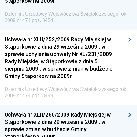
Stąporków na 2009r.
Społecznej
Dziennik Urzędowy Komendy Głównej Straży
Dziennik Urzędowy Województwa Świętokrzyskiego rok
Granicznej
2009 nr 474 poz. 3454
Dziennik Urzędowy Głównego Inspektoratu Transportu
Drogowego
Uchwała nr XLII/252/2009 Rady Miejskiej w
Stąporkowie z dnia 29 września 2009r. w
Dziennik Urzędowy Narodowego Banku Polskiego
sprawie uchylenia uchwały Nr XL/231/2009
Dziennik Urzędowy Komendy Głównej Policji
Rady Miejskiej w Stąporkowie z dnia 5
sierpnia 2009r. w sprawie zmian w budżecie
Dziennik Urzędowy Ministra Pracy i Polityki
Gminy Stąporków na 2009r.
Społecznej
Dziennik Urzędowy Ministra Transportu, Budownictwa
Dziennik Urzędowy Województwa Świętokrzyskiego rok
i Gospodarki Morskiej
2009 nr 474 poz. 3449
Dziennik Urzędowy Ministra Rozwoju i Technologii
Uchwała nr XLII/260/2009 Rady Miejskiej w
Dziennik Urzędowy Ministra Spraw Zagranicznych
Stąporkowie z dnia 29 września 2009r. w
Dziennik Urzędowy Centralnego Biura
sprawie zmian w budżecie Gminy
Antykorupcyjnego
Stąporków na 2009r.