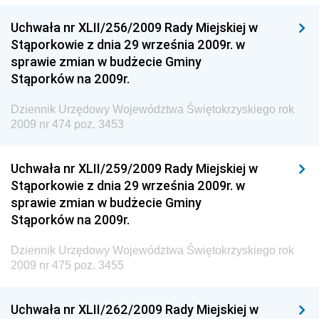
Dziennik Urzędowy Ministerstwa Przemysłu
Uchwała nr XLII/256/2009 Rady Miejskiej w
Chemicznego i Lekkiego
Stąporkowie z dnia 29 września 2009r. w
Dziennik Urzędowy Ministerstwa Rolnictwa i
sprawie zmian w budżecie Gminy
Gospodarki Żywnościowej
Stąporków na 2009r.
Dziennik Urzędowy Ministra Rodziny, Pracy i Polityki
Społecznej
Dziennik Urzędowy Województwa Świętokrzyskiego rok
2009 nr 474 poz. 3453
Dziennik Urzędowy Ministra Cyfryzacji
Dziennik Urzędowy Ministra Rozwoju
Uchwała nr XLII/259/2009 Rady Miejskiej w
Dziennik Urzędowy Ministra Infrastruktury i
Stąporkowie z dnia 29 września 2009r. w
Budownictwa
sprawie zmian w budżecie Gminy
Stąporków na 2009r.
Dziennik Urzędowy Ministra Gospodarki Morskiej i
Żeglugi Śródlądowej
Dziennik Urzędowy Województwa Świętokrzyskiego rok
Dziennik Urzędowy Ministra Energii
2009 nr 475 poz. 3455
Dziennik Urzędowy Ministra Finansów
Uchwała nr XLII/262/2009 Rady Miejskiej w
Dziennik Urzędowy Ministra Sprawiedliwości