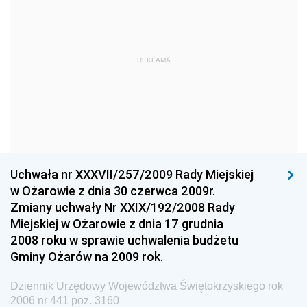
Dziennik Urzędowy Ministra Obrony Narodowej
Dziennik Urzędowy Komendy Głównej Państwowej
REKLAMA
Straży Pożarnej
Dziennik Urzędowy Głównego Urzędu Statystycznego
Dziennik Urzędowy Ministra Kultury i Dziedzictwa
Narodowego
Dziennik Urzędowy Komendy Głównej Policji
Uchwała nr XXXVII/257/2009 Rady Miejskiej
Dziennik Urzędowy Ministra Gospodarki
w Ożarowie z dnia 30 czerwca 2009r.
Dziennik Urzędowy Urzędu Ochrony Konkurencji i
Zmiany uchwały Nr XXIX/192/2008 Rady
Konsumentów
Miejskiej w Ożarowie z dnia 17 grudnia
Dziennik Urzędowy Ministra Pracy i Polityki
2008 roku w sprawie uchwalenia budżetu
Społecznej
Gminy Ożarów na 2009 rok.
Dziennik Urzędowy Ministra Spraw Zagranicznych
Dziennik Urzędowy Województwa Świętokrzyskiego rok
Dziennik Urzędowy Urzędu Lotnictwa Cywilnego
2006 nr 441 poz. 3160