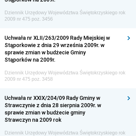
Dziennik Urzędowy Agencji Bezpieczeństwa
Wewnętrznego
Dziennik Urzędowy Województwa Świętokrzyskiego rok
2009 nr 475 poz. 3456
Dziennik Urzędowy Urzędu Patentowego
Rzeczypospolitej Polskiej
Uchwała nr XLII/263/2009 Rady Miejskiej w
Dziennik Urzędowy Generalnej Dyrekcji Dróg
Stąporkowie z dnia 29 września 2009r. w
Krajowych i Autostrad
sprawie zmian w budżecie Gminy
Dziennik Urzędowy Ministra Środowiska
Stąporków na 2009r.
Dziennik Urzędowy Ministra Administracji i Cyfryzacji
Dziennik Urzędowy Województwa Świętokrzyskiego rok
Dziennik Urzędowy Ministra Edukacji
2009 nr 475 poz. 3458
Dziennik Urzędowy Ministra Nauki
Uchwała nr XXIX/204/09 Rady Gminy w
Dziennik Urzędowy Ministra Przemysłu
Strawczynie z dnia 28 sierpnia 2009r. w
Dziennik Urzędowy Ministra Finansów i Gospodarki
sprawie zmian w budżecie gminy
Strawczyn na 2009 rok
Dziennik Urzędowy Ministra do Spraw Unii
Europejskiej
Dziennik Urzędowy Województwa Świętokrzyskiego rok