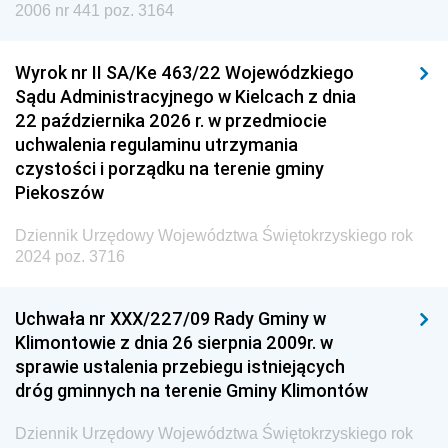
Dziennik Urzędowy Agencji Wywiadu
2006 nr 441 poz. 3164
Wyrok nr II SA/Ke 463/22 Wojewódzkiego
Sądu Administracyjnego w Kielcach z dnia
22 października 2026 r. w przedmiocie
uchwalenia regulaminu utrzymania
czystości i porządku na terenie gminy
Piekoszów
Dziennik Urzędowy Województwa Świętokrzyskiego rok
2024 poz. 3716
Uchwała nr XXX/227/09 Rady Gminy w
Klimontowie z dnia 26 sierpnia 2009r. w
sprawie ustalenia przebiegu istniejących
dróg gminnych na terenie Gminy Klimontów
Dziennik Urzędowy Województwa Świętokrzyskiego rok