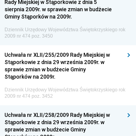
Regionalnej
Rady Miejskiej w Stąporkowie z dnia 5
sierpnia 2009r. w sprawie zmian w budżecie
Dziennik Urzędowy Ministra Aktywów Państwowych
Gminy Stąporków na 2009r.
Dziennik Urzędowy Ministra Zdrowia
Dziennik Urzędowy Województwa Świętokrzyskiego rok
Dziennik Urzędowy Ministra Środowiska i Głównego
2009 nr 474 poz. 3450
Inspektora Ochrony Środowiska
Dziennik Urzędowy Ministra Klimatu i Środowiska
Uchwała nr XLII/255/2009 Rady Miejskiej w
Dziennik Urzędowy Ministerstwa Kultury, Dziedzictwa
Stąporkowie z dnia 29 września 2009r. w
Narodowego i Sportu
sprawie zmian w budżecie Gminy
Stąporków na 2009r.
Dziennik Urzędowy Ministra Finansów, Funduszy i
Polityki Regionalnej
Dziennik Urzędowy Województwa Świętokrzyskiego rok
Dziennik Urzędowy Ministra Rozwoju, Pracy i
2009 nr 474 poz. 3452
Technologii
Dziennik Urzędowy Ministra Kultury, Dziedzictwa
Uchwała nr XLII/258/2009 Rady Miejskiej w
Narodowego i Sportu
Stąporkowie z dnia 29 września 2009r. w
sprawie zmian w budżecie Gminy
Dziennik Urzędowy Ministra Rodziny i Polityki