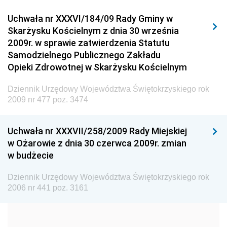
Dziennik Urzędowy Urzędu Komunikacji
Uchwała nr XXXVI/184/09 Rady Gminy w
Elektronicznej
Skarżysku Kościelnym z dnia 30 września
Dziennik Urzędowy Ministra Spraw Wewnętrznych i
2009r. w sprawie zatwierdzenia Statutu
Administracji
Samodzielnego Publicznego Zakładu
Dziennik Urzędowy Ministra Transportu
Opieki Zdrowotnej w Skarżysku Kościelnym
Dziennik Urzędowy Ministra Budownictwa
Dziennik Urzędowy Województwa Świętokrzyskiego rok
Dziennik Urzędowy Ministra Nauki i Szkolnictwa
2009 nr 477 poz. 3474
Wyższego
Dziennik Urzędowy Głównego Urzędu Miar
Uchwała nr XXXVII/258/2009 Rady Miejskiej
w Ożarowie z dnia 30 czerwca 2009r. zmian
Dziennik Urzędowy Ministra Rolnictwa i Rozwoju Wsi
w budżecie
Dziennik Urzędowy Ministra Edukacji Narodowej i
Sportu
Dziennik Urzędowy Województwa Świętokrzyskiego rok
2006 nr 441 poz. 3161
Dziennik Urzędowy Ministra Edukacji i Nauki
Dziennik Urzędowy Ministra Edukacji Narodowej
Dziennik Urzędowy Ministra Gospodarki Morskiej