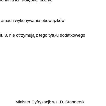
konania ich wstępnej oceny.
i w ramach wykonywania obowiązków
t. 3, nie otrzymują z tego tytułu dodatkowego
Minister Cyfryzacji
: wz.
D.
Standerski