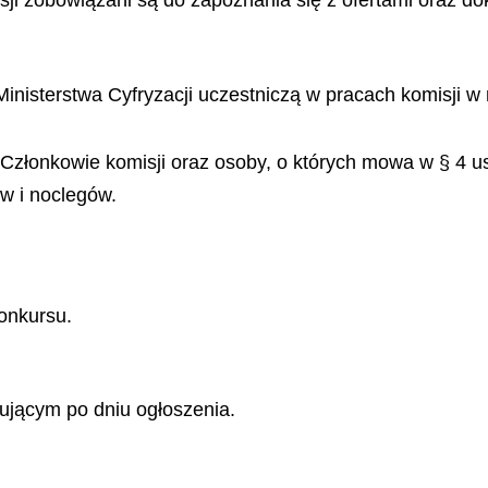
ji zobowiązani są do zapoznania się z ofertami oraz do
Ministerstwa Cyfryzacji uczestniczą w pracach komisj
 Członkowie komisji oraz osoby, o których mowa w § 4 us
w i noclegów.
onkursu.
ującym po dniu ogłoszenia.