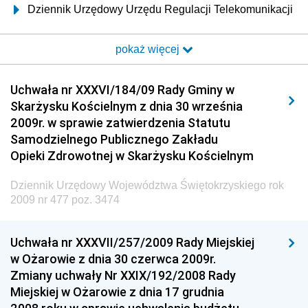
Dziennik Urzędowy Urzędu Regulacji Telekomunikacji
i Poczty
pokaż więcej
Dziennik Urzędowy Ministra Transportu i Budownictwa
Dziennik Urzędowy Urzędu Komunikacji
Uchwała nr XXXVI/184/09 Rady Gminy w
Elektronicznej
Skarżysku Kościelnym z dnia 30 września
Dziennik Urzędowy Ministra Spraw Wewnętrznych i
2009r. w sprawie zatwierdzenia Statutu
Administracji
Samodzielnego Publicznego Zakładu
Dziennik Urzędowy Ministra Transportu
Opieki Zdrowotnej w Skarżysku Kościelnym
Dziennik Urzędowy Ministra Budownictwa
Dziennik Urzędowy Województwa Świętokrzyskiego rok
Dziennik Urzędowy Ministra Nauki i Szkolnictwa
2009 nr 477 poz. 3474
Wyższego
Dziennik Urzędowy Głównego Urzędu Miar
Uchwała nr XXXVII/257/2009 Rady Miejskiej
w Ożarowie z dnia 30 czerwca 2009r.
Dziennik Urzędowy Ministra Rolnictwa i Rozwoju Wsi
Zmiany uchwały Nr XXIX/192/2008 Rady
Dziennik Urzędowy Ministra Edukacji Narodowej i
Miejskiej w Ożarowie z dnia 17 grudnia
Sportu