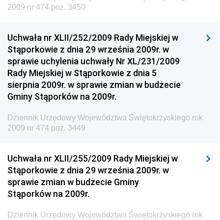
Dziennik Urzędowy Ministra Klimatu
2009 nr 474 poz. 3450
Dziennik Urzędowy Ministra Sportu
Dziennik Urzędowy Ministra Funduszy i Polityki
Uchwała nr XLII/252/2009 Rady Miejskiej w
Regionalnej
Stąporkowie z dnia 29 września 2009r. w
sprawie uchylenia uchwały Nr XL/231/2009
Dziennik Urzędowy Ministra Aktywów Państwowych
Rady Miejskiej w Stąporkowie z dnia 5
Dziennik Urzędowy Ministra Zdrowia
sierpnia 2009r. w sprawie zmian w budżecie
Gminy Stąporków na 2009r.
Dziennik Urzędowy Ministra Środowiska i Głównego
Inspektora Ochrony Środowiska
Dziennik Urzędowy Województwa Świętokrzyskiego rok
Dziennik Urzędowy Ministra Klimatu i Środowiska
2009 nr 474 poz. 3449
Dziennik Urzędowy Ministerstwa Kultury, Dziedzictwa
Narodowego i Sportu
Uchwała nr XLII/255/2009 Rady Miejskiej w
Stąporkowie z dnia 29 września 2009r. w
Dziennik Urzędowy Ministra Finansów, Funduszy i
sprawie zmian w budżecie Gminy
Polityki Regionalnej
Stąporków na 2009r.
Dziennik Urzędowy Ministra Rozwoju, Pracy i
Technologii
Dziennik Urzędowy Województwa Świętokrzyskiego rok