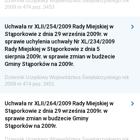
Dziennik Urzędowy Województwa Świętokrzyskiego rok
Gospodarki Przestrzennej
2009 nr 474 poz. 3453
Dziennik Urzędowy Unii Europejskiej, L
Dziennik Urzędowy Ministerstwa Komunikacji
Uchwała nr XLII/254/2009 Rady Miejskiej w
Stąporkowie z dnia 29 września 2009r. w
Dziennik Urzędowy Ministerstwa Przemysłu
sprawie uchylenia uchwały Nr XL/234/2009
Chemicznego i Lekkiego
Rady Miejskiej w Stąporkowie z dnia 5
Dziennik Urzędowy Ministerstwa Rolnictwa i
sierpnia 2009r. w sprawie zmian w budżecie
Gospodarki Żywnościowej
Gminy Stąporków na 2009r.
Dziennik Urzędowy Ministra Rodziny, Pracy i Polityki
Społecznej
Dziennik Urzędowy Województwa Świętokrzyskiego rok
2009 nr 474 poz. 3451
Dziennik Urzędowy Ministra Cyfryzacji
Dziennik Urzędowy Ministra Rozwoju
Uchwała nr XLII/264/2009 Rady Miejskiej w
Dziennik Urzędowy Ministra Infrastruktury i
Stąporkowie z dnia 29 września 2009r. w
Budownictwa
sprawie zmian w budżecie Gminy
Stąporków na 2009r.
Dziennik Urzędowy Ministra Gospodarki Morskiej i
Żeglugi Śródlądowej
Dziennik Urzędowy Województwa Świętokrzyskiego rok