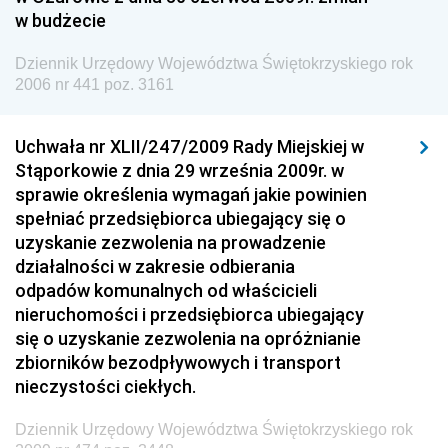
Społecznej
w budżecie
Dziennik Urzędowy Ministra Spraw Zagranicznych
Dziennik Urzędowy Województwa Świętokrzyskiego rok
Dziennik Urzędowy Urzędu Lotnictwa Cywilnego
2006 nr 441 poz. 3161
Dziennik Urzędowy Komisji Nadzoru Finansowego
Uchwała nr XLII/247/2009 Rady Miejskiej w
Dziennik Urzędowy Ministerstwa Hutnictwa i
Stąporkowie z dnia 29 września 2009r. w
Przemysłu Maszynowego
sprawie określenia wymagań jakie powinien
Dziennik Urzędowy Ministerstwa Zdrowia i Opieki
spełniać przedsiębiorca ubiegający się o
Społecznej
uzyskanie zezwolenia na prowadzenie
działalności w zakresie odbierania
Dziennik Urzędowy Ministerstwa Rolnictwa, Leśnictwa
odpadów komunalnych od właścicieli
i Gospodarki Żywnościowej
nieruchomości i przedsiębiorca ubiegający
Dziennik Urzędowy Ministra Spraw Wewnętrznych
się o uzyskanie zezwolenia na opróżnianie
Dziennik Urzędowy Ministra Transportu, Budownictwa
zbiorników bezodpływowych i transport
i Gospodarki Morskiej
nieczystości ciekłych.
Dziennik Urzędowy Ministra Administracji i Cyfryzacji
Dziennik Urzędowy Województwa Świętokrzyskiego rok