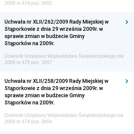
2009 nr 474 poz. 3452
Dziennik Urzędowy Ministra Kultury, Dziedzictwa
Narodowego i Sportu
Uchwała nr XLII/262/2009 Rady Miejskiej w
Dziennik Urzędowy Ministra Rodziny i Polityki
Stąporkowie z dnia 29 września 2009r. w
Społecznej
sprawie zmian w budżecie Gminy
Dziennik Urzędowy Komendy Głównej Straży
Stąporków na 2009r.
Granicznej
Dziennik Urzędowy Województwa Świętokrzyskiego rok
Dziennik Urzędowy Głównego Inspektoratu Transportu
2009 nr 475 poz. 3457
Drogowego
Dziennik Urzędowy Narodowego Banku Polskiego
Uchwała nr XLII/258/2009 Rady Miejskiej w
Dziennik Urzędowy Komendy Głównej Policji
Stąporkowie z dnia 29 września 2009r. w
sprawie zmian w budżecie Gminy
Dziennik Urzędowy Ministra Pracy i Polityki
Stąporków na 2009r.
Społecznej
Dziennik Urzędowy Ministra Transportu, Budownictwa
Dziennik Urzędowy Województwa Świętokrzyskiego rok
i Gospodarki Morskiej
2009 nr 474 poz. 3454
Dziennik Urzędowy Ministra Rozwoju i Technologii