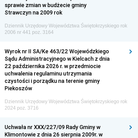
Dziennik Urzędowy Ministra Finansów i Gospodarki
sprawie zmian w budżecie gminy
Strawczyn na 2009 rok
Dziennik Urzędowy Ministra do Spraw Unii
Europejskiej
Dziennik Urzędowy Województwa Świętokrzyskiego rok
Dziennik Urzędowy Agencji Wywiadu
2006 nr 441 poz. 3164
Wyrok nr II SA/Ke 463/22 Wojewódzkiego
Sądu Administracyjnego w Kielcach z dnia
22 października 2026 r. w przedmiocie
uchwalenia regulaminu utrzymania
czystości i porządku na terenie gminy
Piekoszów
Dziennik Urzędowy Województwa Świętokrzyskiego rok
2024 poz. 3716
Uchwała nr XXX/227/09 Rady Gminy w
Klimontowie z dnia 26 sierpnia 2009r. w