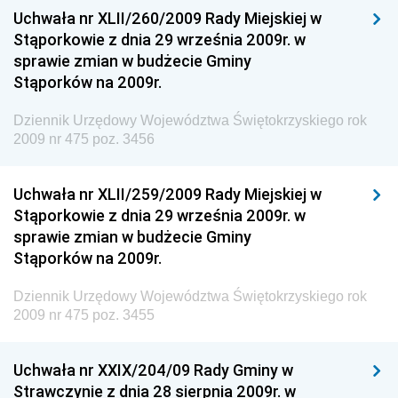
Uchwała nr XLII/260/2009 Rady Miejskiej w
Dziennik Urzędowy Ministra Spraw Zagranicznych
Stąporkowie z dnia 29 września 2009r. w
Dziennik Urzędowy Centralnego Biura
sprawie zmian w budżecie Gminy
Antykorupcyjnego
Stąporków na 2009r.
Dziennik Urzędowy Agencji Bezpieczeństwa
Wewnętrznego
Dziennik Urzędowy Województwa Świętokrzyskiego rok
2009 nr 475 poz. 3456
Dziennik Urzędowy Urzędu Patentowego
Rzeczypospolitej Polskiej
Uchwała nr XLII/259/2009 Rady Miejskiej w
Dziennik Urzędowy Generalnej Dyrekcji Dróg
Stąporkowie z dnia 29 września 2009r. w
Krajowych i Autostrad
sprawie zmian w budżecie Gminy
Dziennik Urzędowy Ministra Środowiska
Stąporków na 2009r.
Dziennik Urzędowy Ministra Administracji i Cyfryzacji
Dziennik Urzędowy Województwa Świętokrzyskiego rok
Dziennik Urzędowy Ministra Edukacji
2009 nr 475 poz. 3455
Dziennik Urzędowy Ministra Nauki
Uchwała nr XXIX/204/09 Rady Gminy w
Dziennik Urzędowy Ministra Przemysłu
Strawczynie z dnia 28 sierpnia 2009r. w