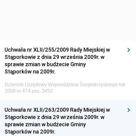
Środowiska
Dziennik Urzędowy Ministra Środowiska
Dziennik Urzędowy Ministra Sportu i Turystyki
Dziennik Urzędowy Ministra Rozwoju Regionalnego
Dziennik Urzędowy Ministra Budownictwa i Przemysłu
Uchwała nr XLII/255/2009 Rady Miejskiej w
Materiałów Budowlanych
Stąporkowie z dnia 29 września 2009r. w
sprawie zmian w budżecie Gminy
Dziennik Urzędowy Ministra Infrastruktury i Rozwoju
Stąporków na 2009r.
Dziennik Urzędowy Głównego Inspektoratu Ochrony
Środowiska
Dziennik Urzędowy Województwa Świętokrzyskiego rok
2009 nr 474 poz. 3452
Dziennik Urzędowy Generalnej Dyrekcji Ochrony
Środowiska
Uchwała nr XLII/263/2009 Rady Miejskiej w
Dziennik Urzędowy Ministerstwa Administracji,
Stąporkowie z dnia 29 września 2009r. w
Gospodarki Terenowej i Ochrony Środowiska
sprawie zmian w budżecie Gminy
Dziennik Urzędowy Ministerstwa Administracji i
Stąporków na 2009r.