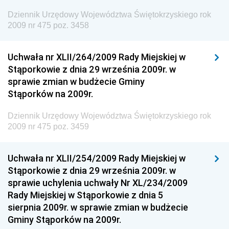
Gospodarki Przestrzennej
Dziennik Urzędowy Województwa Świętokrzyskiego rok
Dziennik Urzędowy Unii Europejskiej, L
2009 nr 475 poz. 3458
Dziennik Urzędowy Ministerstwa Komunikacji
Dziennik Urzędowy Ministerstwa Przemysłu
Uchwała nr XLII/264/2009 Rady Miejskiej w
Chemicznego i Lekkiego
Stąporkowie z dnia 29 września 2009r. w
sprawie zmian w budżecie Gminy
Dziennik Urzędowy Ministerstwa Rolnictwa i
Stąporków na 2009r.
Gospodarki Żywnościowej
Dziennik Urzędowy Ministra Rodziny, Pracy i Polityki
Dziennik Urzędowy Województwa Świętokrzyskiego rok
Społecznej
2009 nr 475 poz. 3459
Dziennik Urzędowy Ministra Cyfryzacji
Uchwała nr XLII/254/2009 Rady Miejskiej w
Dziennik Urzędowy Ministra Rozwoju
Stąporkowie z dnia 29 września 2009r. w
Dziennik Urzędowy Ministra Infrastruktury i
sprawie uchylenia uchwały Nr XL/234/2009
Budownictwa
Rady Miejskiej w Stąporkowie z dnia 5
sierpnia 2009r. w sprawie zmian w budżecie
Dziennik Urzędowy Ministra Gospodarki Morskiej i
Gminy Stąporków na 2009r.
Żeglugi Śródlądowej