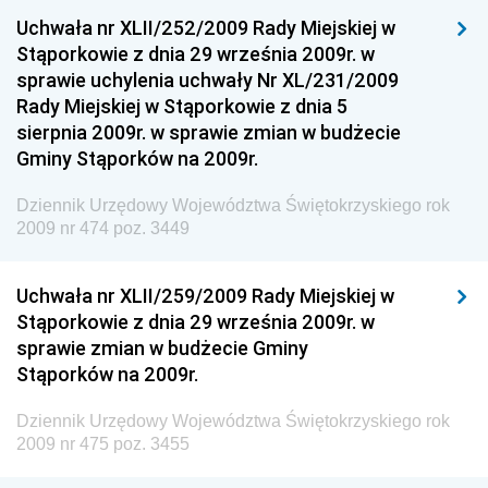
Dziennik Urzędowy Ministra Klimatu
Uchwała nr XLII/252/2009 Rady Miejskiej w
Dziennik Urzędowy Ministra Sportu
Stąporkowie z dnia 29 września 2009r. w
Dziennik Urzędowy Ministra Funduszy i Polityki
sprawie uchylenia uchwały Nr XL/231/2009
Regionalnej
Rady Miejskiej w Stąporkowie z dnia 5
sierpnia 2009r. w sprawie zmian w budżecie
Dziennik Urzędowy Ministra Aktywów Państwowych
Gminy Stąporków na 2009r.
Dziennik Urzędowy Ministra Zdrowia
Dziennik Urzędowy Województwa Świętokrzyskiego rok
Dziennik Urzędowy Ministra Środowiska i Głównego
2009 nr 474 poz. 3449
Inspektora Ochrony Środowiska
Dziennik Urzędowy Ministra Klimatu i Środowiska
Uchwała nr XLII/259/2009 Rady Miejskiej w
Dziennik Urzędowy Ministerstwa Kultury, Dziedzictwa
Stąporkowie z dnia 29 września 2009r. w
Narodowego i Sportu
sprawie zmian w budżecie Gminy
Stąporków na 2009r.
Dziennik Urzędowy Ministra Finansów, Funduszy i
Polityki Regionalnej
Dziennik Urzędowy Województwa Świętokrzyskiego rok
Dziennik Urzędowy Ministra Rozwoju, Pracy i
2009 nr 475 poz. 3455
Technologii