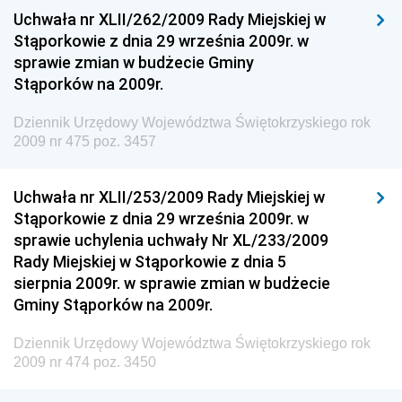
Dziennik Urzędowy Ministra Kultury, Dziedzictwa
Uchwała nr XLII/262/2009 Rady Miejskiej w
Narodowego i Sportu
Stąporkowie z dnia 29 września 2009r. w
sprawie zmian w budżecie Gminy
Dziennik Urzędowy Ministra Rodziny i Polityki
Stąporków na 2009r.
Społecznej
Dziennik Urzędowy Komendy Głównej Straży
Dziennik Urzędowy Województwa Świętokrzyskiego rok
Granicznej
2009 nr 475 poz. 3457
Dziennik Urzędowy Głównego Inspektoratu Transportu
Drogowego
Uchwała nr XLII/253/2009 Rady Miejskiej w
Stąporkowie z dnia 29 września 2009r. w
Dziennik Urzędowy Narodowego Banku Polskiego
sprawie uchylenia uchwały Nr XL/233/2009
Dziennik Urzędowy Komendy Głównej Policji
Rady Miejskiej w Stąporkowie z dnia 5
sierpnia 2009r. w sprawie zmian w budżecie
Dziennik Urzędowy Ministra Pracy i Polityki
Gminy Stąporków na 2009r.
Społecznej
Dziennik Urzędowy Ministra Transportu, Budownictwa
Dziennik Urzędowy Województwa Świętokrzyskiego rok
i Gospodarki Morskiej
2009 nr 474 poz. 3450
Dziennik Urzędowy Ministra Rozwoju i Technologii