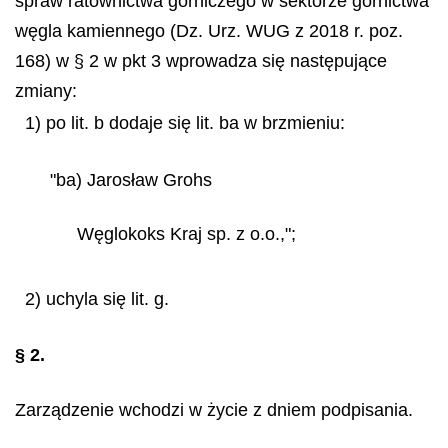
spraw ratownictwa górniczego w sektorze górnictwa
węgla kamiennego (Dz. Urz. WUG z 2018 r. poz.
168) w § 2 w pkt 3 wprowadza się następujące
zmiany:
1) po lit. b dodaje się lit. ba w brzmieniu:
"ba) Jarosław Grohs
Węglokoks
Kraj sp. z o.o.,";
2) uchyla się lit. g.
§ 2.
Zarządzenie wchodzi w życie z dniem podpisania.