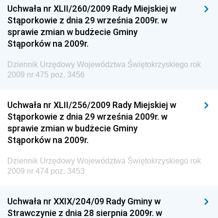
Uchwała nr XLII/260/2009 Rady Miejskiej w
Dziennik Urzędowy Ministra Spraw Zagranicznych
Stąporkowie z dnia 29 września 2009r. w
Dziennik Urzędowy Centralnego Biura
sprawie zmian w budżecie Gminy
Antykorupcyjnego
Stąporków na 2009r.
Dziennik Urzędowy Agencji Bezpieczeństwa
Wewnętrznego
Dziennik Urzędowy Województwa Świętokrzyskiego rok
2009 nr 475 poz. 3456
Dziennik Urzędowy Urzędu Patentowego
Rzeczypospolitej Polskiej
Uchwała nr XLII/256/2009 Rady Miejskiej w
Dziennik Urzędowy Generalnej Dyrekcji Dróg
Stąporkowie z dnia 29 września 2009r. w
Krajowych i Autostrad
sprawie zmian w budżecie Gminy
Dziennik Urzędowy Ministra Środowiska
Stąporków na 2009r.
Dziennik Urzędowy Ministra Administracji i Cyfryzacji
Dziennik Urzędowy Województwa Świętokrzyskiego rok
Dziennik Urzędowy Ministra Edukacji
2009 nr 474 poz. 3453
Dziennik Urzędowy Ministra Nauki
Uchwała nr XXIX/204/09 Rady Gminy w
Dziennik Urzędowy Ministra Przemysłu
Strawczynie z dnia 28 sierpnia 2009r. w