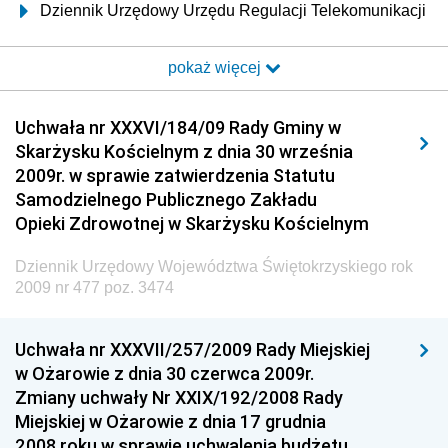
Dziennik Urzędowy Urzędu Regulacji Telekomunikacji
i Poczty
pokaż więcej
Dziennik Urzędowy Ministra Transportu i Budownictwa
Dziennik Urzędowy Urzędu Komunikacji
Uchwała nr XXXVI/184/09 Rady Gminy w
Elektronicznej
Skarżysku Kościelnym z dnia 30 września
Dziennik Urzędowy Ministra Spraw Wewnętrznych i
2009r. w sprawie zatwierdzenia Statutu
Administracji
Samodzielnego Publicznego Zakładu
Dziennik Urzędowy Ministra Transportu
Opieki Zdrowotnej w Skarżysku Kościelnym
Dziennik Urzędowy Ministra Budownictwa
Dziennik Urzędowy Województwa Świętokrzyskiego rok
Dziennik Urzędowy Ministra Nauki i Szkolnictwa
2009 nr 477 poz. 3474
Wyższego
Dziennik Urzędowy Głównego Urzędu Miar
Uchwała nr XXXVII/257/2009 Rady Miejskiej
w Ożarowie z dnia 30 czerwca 2009r.
Dziennik Urzędowy Ministra Rolnictwa i Rozwoju Wsi
Zmiany uchwały Nr XXIX/192/2008 Rady
Dziennik Urzędowy Ministra Edukacji Narodowej i
Miejskiej w Ożarowie z dnia 17 grudnia
Sportu
2008 roku w sprawie uchwalenia budżetu