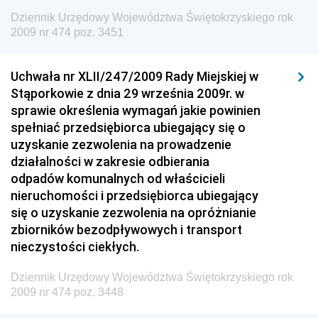
Dziennik Urzędowy Ministra Energii
Dziennik Urzędowy Województwa Świętokrzyskiego rok
2009 nr 474 poz. 3451
Dziennik Urzędowy Ministra Finansów
Dziennik Urzędowy Ministra Sprawiedliwości
Uchwała nr XLII/247/2009 Rady Miejskiej w
Dziennik Urzędowy Ministra Rozwoju i Finansów
Stąporkowie z dnia 29 września 2009r. w
Dziennik Urzędowy Wyższego Urzędu Górniczego
sprawie określenia wymagań jakie powinien
spełniać przedsiębiorca ubiegający się o
Dziennik Urzędowy Prezesa Urzędu Transportu
uzyskanie zezwolenia na prowadzenie
Kolejowego
działalności w zakresie odbierania
Dziennik Urzędowy Ministra Przedsiębiorczości i
odpadów komunalnych od właścicieli
Technologii
nieruchomości i przedsiębiorca ubiegający
się o uzyskanie zezwolenia na opróżnianie
Dziennik Urzędowy Ministra Inwestycji i Rozwoju
zbiorników bezodpływowych i transport
Dziennik Urzędowy Naczelnego Dyrektora Archiwów
nieczystości ciekłych.
Państwowych
Dziennik Urzędowy Województwa Świętokrzyskiego rok
Dziennik Urzędowy Ministra Finansów, Inwestycji i
2009 nr 474 poz. 3448
Rozwoju