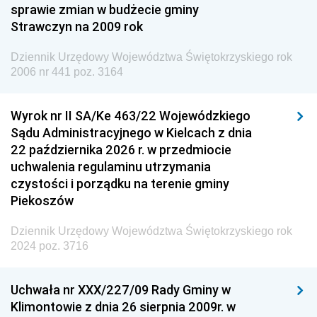
Dziennik Urzędowy Ministra Finansów i Gospodarki
sprawie zmian w budżecie gminy
Strawczyn na 2009 rok
Dziennik Urzędowy Ministra do Spraw Unii
Europejskiej
Dziennik Urzędowy Województwa Świętokrzyskiego rok
Dziennik Urzędowy Agencji Wywiadu
2006 nr 441 poz. 3164
Wyrok nr II SA/Ke 463/22 Wojewódzkiego
Sądu Administracyjnego w Kielcach z dnia
22 października 2026 r. w przedmiocie
uchwalenia regulaminu utrzymania
czystości i porządku na terenie gminy
Piekoszów
Dziennik Urzędowy Województwa Świętokrzyskiego rok
2024 poz. 3716
Uchwała nr XXX/227/09 Rady Gminy w
Klimontowie z dnia 26 sierpnia 2009r. w