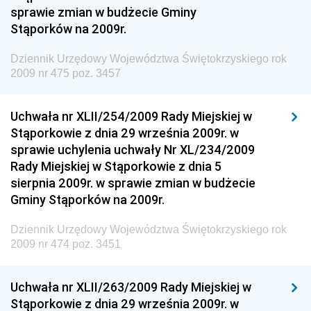
sprawie zmian w budżecie Gminy
Dziennik Urzędowy Ministra Aktywów Państwowych
Stąporków na 2009r.
Dziennik Urzędowy Ministra Zdrowia
Dziennik Urzędowy Województwa Świętokrzyskiego rok
Dziennik Urzędowy Ministra Środowiska i Głównego
2009 nr 475 poz. 3457
Inspektora Ochrony Środowiska
Dziennik Urzędowy Ministra Klimatu i Środowiska
Uchwała nr XLII/254/2009 Rady Miejskiej w
Dziennik Urzędowy Ministerstwa Kultury, Dziedzictwa
Stąporkowie z dnia 29 września 2009r. w
Narodowego i Sportu
sprawie uchylenia uchwały Nr XL/234/2009
Rady Miejskiej w Stąporkowie z dnia 5
Dziennik Urzędowy Ministra Finansów, Funduszy i
sierpnia 2009r. w sprawie zmian w budżecie
Polityki Regionalnej
Gminy Stąporków na 2009r.
Dziennik Urzędowy Ministra Rozwoju, Pracy i
Technologii
Dziennik Urzędowy Województwa Świętokrzyskiego rok
2009 nr 474 poz. 3451
Dziennik Urzędowy Ministra Kultury, Dziedzictwa
Narodowego i Sportu
Uchwała nr XLII/263/2009 Rady Miejskiej w
Dziennik Urzędowy Ministra Rodziny i Polityki
Stąporkowie z dnia 29 września 2009r. w
Społecznej