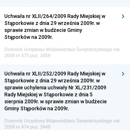
Chemicznego i Lekkiego
Uchwała nr XLII/264/2009 Rady Miejskiej w
Dziennik Urzędowy Ministerstwa Rolnictwa i
Stąporkowie z dnia 29 września 2009r. w
Gospodarki Żywnościowej
sprawie zmian w budżecie Gminy
Dziennik Urzędowy Ministra Rodziny, Pracy i Polityki
Stąporków na 2009r.
Społecznej
Dziennik Urzędowy Województwa Świętokrzyskiego rok
Dziennik Urzędowy Ministra Cyfryzacji
2009 nr 475 poz. 3459
Dziennik Urzędowy Ministra Rozwoju
Dziennik Urzędowy Ministra Infrastruktury i
Uchwała nr XLII/252/2009 Rady Miejskiej w
Budownictwa
Stąporkowie z dnia 29 września 2009r. w
sprawie uchylenia uchwały Nr XL/231/2009
Dziennik Urzędowy Ministra Gospodarki Morskiej i
Rady Miejskiej w Stąporkowie z dnia 5
Żeglugi Śródlądowej
sierpnia 2009r. w sprawie zmian w budżecie
Dziennik Urzędowy Ministra Energii
Gminy Stąporków na 2009r.
Dziennik Urzędowy Ministra Finansów
Dziennik Urzędowy Województwa Świętokrzyskiego rok
Dziennik Urzędowy Ministra Sprawiedliwości
2009 nr 474 poz. 3449