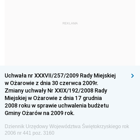
Dziennik Urzędowy Ministra Obrony Narodowej
Dziennik Urzędowy Komendy Głównej Państwowej
REKLAMA
Straży Pożarnej
Dziennik Urzędowy Głównego Urzędu Statystycznego
Dziennik Urzędowy Ministra Kultury i Dziedzictwa
Narodowego
Dziennik Urzędowy Komendy Głównej Policji
Uchwała nr XXXVII/257/2009 Rady Miejskiej
Dziennik Urzędowy Ministra Gospodarki
w Ożarowie z dnia 30 czerwca 2009r.
Dziennik Urzędowy Urzędu Ochrony Konkurencji i
Zmiany uchwały Nr XXIX/192/2008 Rady
Konsumentów
Miejskiej w Ożarowie z dnia 17 grudnia
Dziennik Urzędowy Ministra Pracy i Polityki
2008 roku w sprawie uchwalenia budżetu
Społecznej
Gminy Ożarów na 2009 rok.
Dziennik Urzędowy Ministra Spraw Zagranicznych
Dziennik Urzędowy Województwa Świętokrzyskiego rok
Dziennik Urzędowy Urzędu Lotnictwa Cywilnego
2006 nr 441 poz. 3160