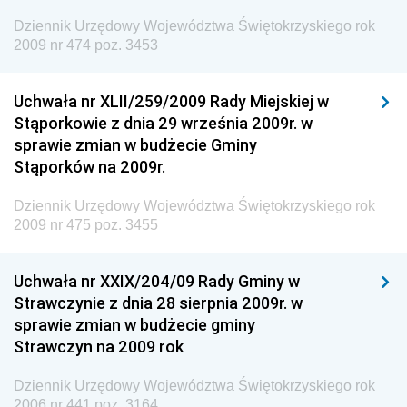
Dziennik Urzędowy Agencji Bezpieczeństwa
Wewnętrznego
Dziennik Urzędowy Województwa Świętokrzyskiego rok
2009 nr 474 poz. 3453
Dziennik Urzędowy Urzędu Patentowego
Rzeczypospolitej Polskiej
Uchwała nr XLII/259/2009 Rady Miejskiej w
Dziennik Urzędowy Generalnej Dyrekcji Dróg
Stąporkowie z dnia 29 września 2009r. w
Krajowych i Autostrad
sprawie zmian w budżecie Gminy
Dziennik Urzędowy Ministra Środowiska
Stąporków na 2009r.
Dziennik Urzędowy Ministra Administracji i Cyfryzacji
Dziennik Urzędowy Województwa Świętokrzyskiego rok
Dziennik Urzędowy Ministra Edukacji
2009 nr 475 poz. 3455
Dziennik Urzędowy Ministra Nauki
Uchwała nr XXIX/204/09 Rady Gminy w
Dziennik Urzędowy Ministra Przemysłu
Strawczynie z dnia 28 sierpnia 2009r. w
Dziennik Urzędowy Ministra Finansów i Gospodarki
sprawie zmian w budżecie gminy
Strawczyn na 2009 rok
Dziennik Urzędowy Ministra do Spraw Unii
Europejskiej
Dziennik Urzędowy Województwa Świętokrzyskiego rok
Dziennik Urzędowy Agencji Wywiadu
2006 nr 441 poz. 3164