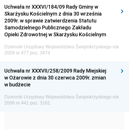
Uchwała nr XXXVI/184/09 Rady Gminy w
Elektronicznej
Skarżysku Kościelnym z dnia 30 września
Dziennik Urzędowy Ministra Spraw Wewnętrznych i
2009r. w sprawie zatwierdzenia Statutu
Administracji
Samodzielnego Publicznego Zakładu
Dziennik Urzędowy Ministra Transportu
Opieki Zdrowotnej w Skarżysku Kościelnym
Dziennik Urzędowy Ministra Budownictwa
Dziennik Urzędowy Województwa Świętokrzyskiego rok
Dziennik Urzędowy Ministra Nauki i Szkolnictwa
2009 nr 477 poz. 3474
Wyższego
Dziennik Urzędowy Głównego Urzędu Miar
Uchwała nr XXXVII/258/2009 Rady Miejskiej
w Ożarowie z dnia 30 czerwca 2009r. zmian
Dziennik Urzędowy Ministra Rolnictwa i Rozwoju Wsi
w budżecie
Dziennik Urzędowy Ministra Edukacji Narodowej i
Sportu
Dziennik Urzędowy Województwa Świętokrzyskiego rok
2006 nr 441 poz. 3161
Dziennik Urzędowy Ministra Edukacji i Nauki
Dziennik Urzędowy Ministra Edukacji Narodowej
Dziennik Urzędowy Ministra Gospodarki Morskiej