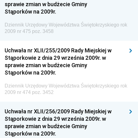
sprawie zmian w budżecie Gminy
Dziennik Urzędowy Komendy Głównej Straży
Stąporków na 2009r.
Granicznej
Dziennik Urzędowy Województwa Świętokrzyskiego rok
Dziennik Urzędowy Głównego Inspektoratu Transportu
2009 nr 475 poz. 3458
Drogowego
Dziennik Urzędowy Narodowego Banku Polskiego
Uchwała nr XLII/255/2009 Rady Miejskiej w
Dziennik Urzędowy Komendy Głównej Policji
Stąporkowie z dnia 29 września 2009r. w
sprawie zmian w budżecie Gminy
Dziennik Urzędowy Ministra Pracy i Polityki
Stąporków na 2009r.
Społecznej
Dziennik Urzędowy Ministra Transportu, Budownictwa
Dziennik Urzędowy Województwa Świętokrzyskiego rok
i Gospodarki Morskiej
2009 nr 474 poz. 3452
Dziennik Urzędowy Ministra Rozwoju i Technologii
Uchwała nr XLII/256/2009 Rady Miejskiej w
Dziennik Urzędowy Ministra Spraw Zagranicznych
Stąporkowie z dnia 29 września 2009r. w
Dziennik Urzędowy Centralnego Biura
sprawie zmian w budżecie Gminy
Antykorupcyjnego
Stąporków na 2009r.