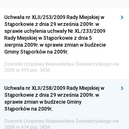
Dziennik Urzędowy Ministra Rozwoju Regionalnego
Dziennik Urzędowy Ministra Budownictwa i Przemysłu
Uchwała nr XLII/253/2009 Rady Miejskiej w
Materiałów Budowlanych
Stąporkowie z dnia 29 września 2009r. w
sprawie uchylenia uchwały Nr XL/233/2009
Dziennik Urzędowy Ministra Infrastruktury i Rozwoju
Rady Miejskiej w Stąporkowie z dnia 5
Dziennik Urzędowy Głównego Inspektoratu Ochrony
sierpnia 2009r. w sprawie zmian w budżecie
Środowiska
Gminy Stąporków na 2009r.
Dziennik Urzędowy Generalnej Dyrekcji Ochrony
Dziennik Urzędowy Województwa Świętokrzyskiego rok
Środowiska
2009 nr 474 poz. 3450
Dziennik Urzędowy Ministerstwa Administracji,
Gospodarki Terenowej i Ochrony Środowiska
Uchwała nr XLII/258/2009 Rady Miejskiej w
Dziennik Urzędowy Ministerstwa Administracji i
Stąporkowie z dnia 29 września 2009r. w
Gospodarki Przestrzennej
sprawie zmian w budżecie Gminy
Stąporków na 2009r.
Dziennik Urzędowy Unii Europejskiej, L
Dziennik Urzędowy Ministerstwa Komunikacji
Dziennik Urzędowy Województwa Świętokrzyskiego rok
2009 nr 474 poz. 3454
Dziennik Urzędowy Ministerstwa Przemysłu