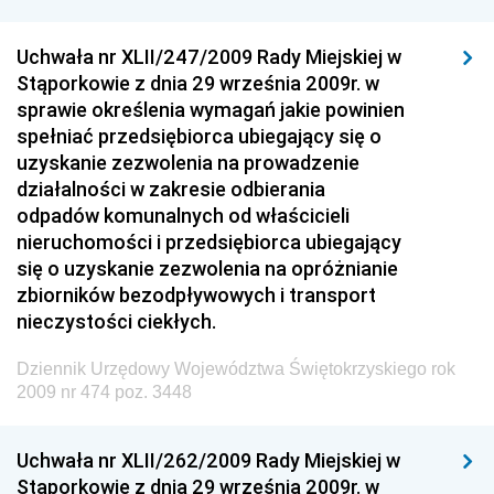
Dziennik Urzędowy Ministra Rozwoju i Finansów
Dziennik Urzędowy Wyższego Urzędu Górniczego
Uchwała nr XLII/247/2009 Rady Miejskiej w
Stąporkowie z dnia 29 września 2009r. w
Dziennik Urzędowy Prezesa Urzędu Transportu
sprawie określenia wymagań jakie powinien
Kolejowego
spełniać przedsiębiorca ubiegający się o
Dziennik Urzędowy Ministra Przedsiębiorczości i
uzyskanie zezwolenia na prowadzenie
Technologii
działalności w zakresie odbierania
odpadów komunalnych od właścicieli
Dziennik Urzędowy Ministra Inwestycji i Rozwoju
nieruchomości i przedsiębiorca ubiegający
Dziennik Urzędowy Naczelnego Dyrektora Archiwów
się o uzyskanie zezwolenia na opróżnianie
Państwowych
zbiorników bezodpływowych i transport
Dziennik Urzędowy Ministra Finansów, Inwestycji i
nieczystości ciekłych.
Rozwoju
Dziennik Urzędowy Województwa Świętokrzyskiego rok
Dziennik Urzędowy Ministra Klimatu
2009 nr 474 poz. 3448
Dziennik Urzędowy Ministra Sportu
Dziennik Urzędowy Ministra Funduszy i Polityki
Uchwała nr XLII/262/2009 Rady Miejskiej w
Regionalnej
Stąporkowie z dnia 29 września 2009r. w