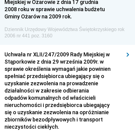
Miejskiej w Ożarowie z dnia 17 grudnia
Dziennik Urzędowy Ministra Pracy i Polityki
2008 roku w sprawie uchwalenia budżetu
Społecznej
Gminy Ożarów na 2009 rok.
Dziennik Urzędowy Ministra Spraw Zagranicznych
Dziennik Urzędowy Województwa Świętokrzyskiego rok
Dziennik Urzędowy Urzędu Lotnictwa Cywilnego
2006 nr 441 poz. 3160
Dziennik Urzędowy Komisji Nadzoru Finansowego
Uchwała nr XLII/247/2009 Rady Miejskiej w
Dziennik Urzędowy Ministerstwa Hutnictwa i
Stąporkowie z dnia 29 września 2009r. w
Przemysłu Maszynowego
sprawie określenia wymagań jakie powinien
Dziennik Urzędowy Ministerstwa Zdrowia i Opieki
spełniać przedsiębiorca ubiegający się o
Społecznej
uzyskanie zezwolenia na prowadzenie
działalności w zakresie odbierania
Dziennik Urzędowy Ministerstwa Rolnictwa, Leśnictwa
odpadów komunalnych od właścicieli
i Gospodarki Żywnościowej
nieruchomości i przedsiębiorca ubiegający
Dziennik Urzędowy Ministra Spraw Wewnętrznych
się o uzyskanie zezwolenia na opróżnianie
Dziennik Urzędowy Ministra Transportu, Budownictwa
zbiorników bezodpływowych i transport
i Gospodarki Morskiej
nieczystości ciekłych.