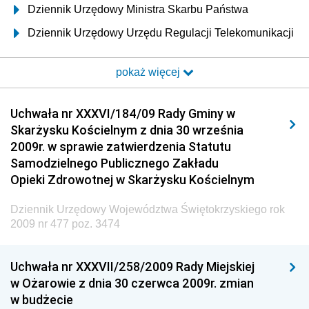
Dziennik Urzędowy Ministra Skarbu Państwa
Dziennik Urzędowy Urzędu Regulacji Telekomunikacji
i Poczty
pokaż więcej
Dziennik Urzędowy Ministra Transportu i Budownictwa
Dziennik Urzędowy Urzędu Komunikacji
Uchwała nr XXXVI/184/09 Rady Gminy w
Elektronicznej
Skarżysku Kościelnym z dnia 30 września
Dziennik Urzędowy Ministra Spraw Wewnętrznych i
2009r. w sprawie zatwierdzenia Statutu
Administracji
Samodzielnego Publicznego Zakładu
Dziennik Urzędowy Ministra Transportu
Opieki Zdrowotnej w Skarżysku Kościelnym
Dziennik Urzędowy Ministra Budownictwa
Dziennik Urzędowy Województwa Świętokrzyskiego rok
Dziennik Urzędowy Ministra Nauki i Szkolnictwa
2009 nr 477 poz. 3474
Wyższego
Dziennik Urzędowy Głównego Urzędu Miar
Uchwała nr XXXVII/258/2009 Rady Miejskiej
w Ożarowie z dnia 30 czerwca 2009r. zmian
Dziennik Urzędowy Ministra Rolnictwa i Rozwoju Wsi
w budżecie