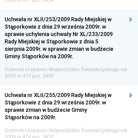
2009 nr 475 poz. 3459
Rozwoju
Dziennik Urzędowy Ministra Klimatu
Uchwała nr XLII/253/2009 Rady Miejskiej w
Dziennik Urzędowy Ministra Sportu
Stąporkowie z dnia 29 września 2009r. w
Dziennik Urzędowy Ministra Funduszy i Polityki
sprawie uchylenia uchwały Nr XL/233/2009
Regionalnej
Rady Miejskiej w Stąporkowie z dnia 5
sierpnia 2009r. w sprawie zmian w budżecie
Dziennik Urzędowy Ministra Aktywów Państwowych
Gminy Stąporków na 2009r.
Dziennik Urzędowy Ministra Zdrowia
Dziennik Urzędowy Województwa Świętokrzyskiego rok
Dziennik Urzędowy Ministra Środowiska i Głównego
2009 nr 474 poz. 3450
Inspektora Ochrony Środowiska
Dziennik Urzędowy Ministra Klimatu i Środowiska
Uchwała nr XLII/255/2009 Rady Miejskiej w
Dziennik Urzędowy Ministerstwa Kultury, Dziedzictwa
Stąporkowie z dnia 29 września 2009r. w
Narodowego i Sportu
sprawie zmian w budżecie Gminy
Stąporków na 2009r.
Dziennik Urzędowy Ministra Finansów, Funduszy i
Polityki Regionalnej
Dziennik Urzędowy Województwa Świętokrzyskiego rok
Dziennik Urzędowy Ministra Rozwoju, Pracy i
2009 nr 474 poz. 3452