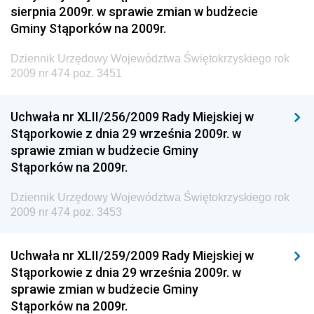
sierpnia 2009r. w sprawie zmian w budżecie
Dziennik Urzędowy Ministerstwa Administracji i
Gminy Stąporków na 2009r.
Gospodarki Przestrzennej
Dziennik Urzędowy Unii Europejskiej, L
Dziennik Urzędowy Województwa Świętokrzyskiego rok
2009 nr 474 poz. 3451
Dziennik Urzędowy Ministerstwa Komunikacji
Dziennik Urzędowy Ministerstwa Przemysłu
Uchwała nr XLII/256/2009 Rady Miejskiej w
Chemicznego i Lekkiego
Stąporkowie z dnia 29 września 2009r. w
Dziennik Urzędowy Ministerstwa Rolnictwa i
sprawie zmian w budżecie Gminy
Gospodarki Żywnościowej
Stąporków na 2009r.
Dziennik Urzędowy Ministra Rodziny, Pracy i Polityki
Społecznej
Dziennik Urzędowy Województwa Świętokrzyskiego rok
2009 nr 474 poz. 3453
Dziennik Urzędowy Ministra Cyfryzacji
Dziennik Urzędowy Ministra Rozwoju
Uchwała nr XLII/259/2009 Rady Miejskiej w
Dziennik Urzędowy Ministra Infrastruktury i
Stąporkowie z dnia 29 września 2009r. w
Budownictwa
sprawie zmian w budżecie Gminy
Stąporków na 2009r.
Dziennik Urzędowy Ministra Gospodarki Morskiej i