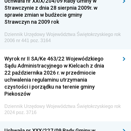
Uchwała nr XXIX/204/09 Rady Gminy w
Dziennik Urzędowy Ministra Przemysłu
Strawczynie z dnia 28 sierpnia 2009r. w
Dziennik Urzędowy Ministra Finansów i Gospodarki
sprawie zmian w budżecie gminy
Strawczyn na 2009 rok
Dziennik Urzędowy Ministra do Spraw Unii
Europejskiej
Dziennik Urzędowy Województwa Świętokrzyskiego rok
Dziennik Urzędowy Agencji Wywiadu
2006 nr 441 poz. 3164
Wyrok nr II SA/Ke 463/22 Wojewódzkiego
Sądu Administracyjnego w Kielcach z dnia
22 października 2026 r. w przedmiocie
uchwalenia regulaminu utrzymania
czystości i porządku na terenie gminy
Piekoszów
Dziennik Urzędowy Województwa Świętokrzyskiego rok
2024 poz. 3716
Uchwała nr XXX/227/09 Rady Gminy w