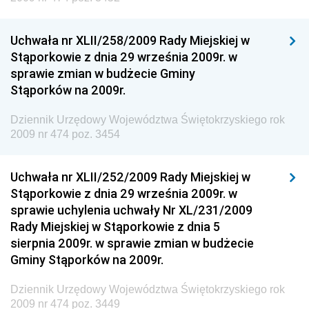
Technologii
Dziennik Urzędowy Ministra Kultury, Dziedzictwa
Uchwała nr XLII/258/2009 Rady Miejskiej w
Narodowego i Sportu
Stąporkowie z dnia 29 września 2009r. w
sprawie zmian w budżecie Gminy
Dziennik Urzędowy Ministra Rodziny i Polityki
Stąporków na 2009r.
Społecznej
Dziennik Urzędowy Komendy Głównej Straży
Dziennik Urzędowy Województwa Świętokrzyskiego rok
Granicznej
2009 nr 474 poz. 3454
Dziennik Urzędowy Głównego Inspektoratu Transportu
Drogowego
Uchwała nr XLII/252/2009 Rady Miejskiej w
Stąporkowie z dnia 29 września 2009r. w
Dziennik Urzędowy Narodowego Banku Polskiego
sprawie uchylenia uchwały Nr XL/231/2009
Dziennik Urzędowy Komendy Głównej Policji
Rady Miejskiej w Stąporkowie z dnia 5
sierpnia 2009r. w sprawie zmian w budżecie
Dziennik Urzędowy Ministra Pracy i Polityki
Gminy Stąporków na 2009r.
Społecznej
Dziennik Urzędowy Ministra Transportu, Budownictwa
Dziennik Urzędowy Województwa Świętokrzyskiego rok
i Gospodarki Morskiej
2009 nr 474 poz. 3449