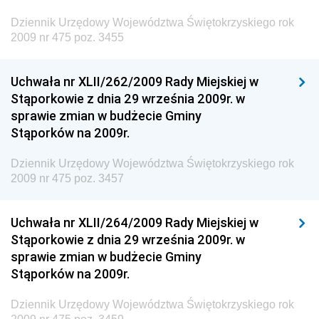
Żeglugi Śródlądowej
Dziennik Urzędowy Województwa Świętokrzyskiego rok
Dziennik Urzędowy Ministra Energii
2009 nr 475 poz. 3455
Dziennik Urzędowy Ministra Finansów
Uchwała nr XLII/262/2009 Rady Miejskiej w
Dziennik Urzędowy Ministra Sprawiedliwości
Stąporkowie z dnia 29 września 2009r. w
Dziennik Urzędowy Ministra Rozwoju i Finansów
sprawie zmian w budżecie Gminy
Stąporków na 2009r.
Dziennik Urzędowy Wyższego Urzędu Górniczego
Dziennik Urzędowy Prezesa Urzędu Transportu
Dziennik Urzędowy Województwa Świętokrzyskiego rok
Kolejowego
2009 nr 475 poz. 3457
Dziennik Urzędowy Ministra Przedsiębiorczości i
Technologii
Uchwała nr XLII/264/2009 Rady Miejskiej w
Stąporkowie z dnia 29 września 2009r. w
Dziennik Urzędowy Ministra Inwestycji i Rozwoju
sprawie zmian w budżecie Gminy
Dziennik Urzędowy Naczelnego Dyrektora Archiwów
Stąporków na 2009r.
Państwowych
Dziennik Urzędowy Województwa Świętokrzyskiego rok
Dziennik Urzędowy Ministra Finansów, Inwestycji i