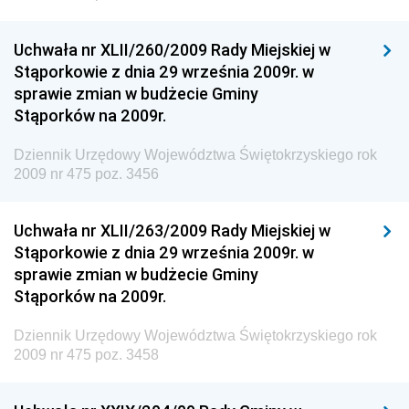
Dziennik Urzędowy Ministra Rozwoju i Technologii
Uchwała nr XLII/260/2009 Rady Miejskiej w
Dziennik Urzędowy Ministra Spraw Zagranicznych
Stąporkowie z dnia 29 września 2009r. w
Dziennik Urzędowy Centralnego Biura
sprawie zmian w budżecie Gminy
Antykorupcyjnego
Stąporków na 2009r.
Dziennik Urzędowy Agencji Bezpieczeństwa
Wewnętrznego
Dziennik Urzędowy Województwa Świętokrzyskiego rok
2009 nr 475 poz. 3456
Dziennik Urzędowy Urzędu Patentowego
Rzeczypospolitej Polskiej
Uchwała nr XLII/263/2009 Rady Miejskiej w
Dziennik Urzędowy Generalnej Dyrekcji Dróg
Stąporkowie z dnia 29 września 2009r. w
Krajowych i Autostrad
sprawie zmian w budżecie Gminy
Dziennik Urzędowy Ministra Środowiska
Stąporków na 2009r.
Dziennik Urzędowy Ministra Administracji i Cyfryzacji
Dziennik Urzędowy Województwa Świętokrzyskiego rok
Dziennik Urzędowy Ministra Edukacji
2009 nr 475 poz. 3458
Dziennik Urzędowy Ministra Nauki