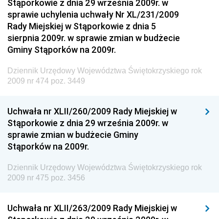
Stąporkowie z dnia 29 września 2009r. w
Dziennik Urzędowy Narodowego Banku Polskiego
sprawie uchylenia uchwały Nr XL/231/2009
Dziennik Urzędowy Komendy Głównej Policji
Rady Miejskiej w Stąporkowie z dnia 5
sierpnia 2009r. w sprawie zmian w budżecie
Dziennik Urzędowy Ministra Pracy i Polityki
Gminy Stąporków na 2009r.
Społecznej
Dziennik Urzędowy Ministra Transportu, Budownictwa
Dziennik Urzędowy Województwa Świętokrzyskiego rok
i Gospodarki Morskiej
2009 nr 474 poz. 3449
Dziennik Urzędowy Ministra Rozwoju i Technologii
Uchwała nr XLII/260/2009 Rady Miejskiej w
Dziennik Urzędowy Ministra Spraw Zagranicznych
Stąporkowie z dnia 29 września 2009r. w
Dziennik Urzędowy Centralnego Biura
sprawie zmian w budżecie Gminy
Antykorupcyjnego
Stąporków na 2009r.
Dziennik Urzędowy Agencji Bezpieczeństwa
Wewnętrznego
Dziennik Urzędowy Województwa Świętokrzyskiego rok
2009 nr 475 poz. 3456
Dziennik Urzędowy Urzędu Patentowego
Rzeczypospolitej Polskiej
Uchwała nr XLII/263/2009 Rady Miejskiej w
Dziennik Urzędowy Generalnej Dyrekcji Dróg