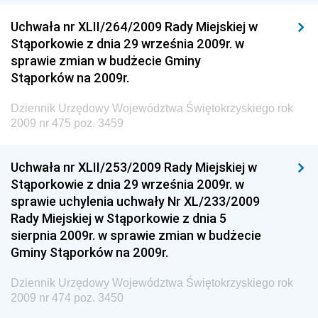
Dziennik Urzędowy Ministra Przedsiębiorczości i
Technologii
Uchwała nr XLII/264/2009 Rady Miejskiej w
Stąporkowie z dnia 29 września 2009r. w
Dziennik Urzędowy Ministra Inwestycji i Rozwoju
sprawie zmian w budżecie Gminy
Dziennik Urzędowy Naczelnego Dyrektora Archiwów
Stąporków na 2009r.
Państwowych
Dziennik Urzędowy Województwa Świętokrzyskiego rok
Dziennik Urzędowy Ministra Finansów, Inwestycji i
2009 nr 475 poz. 3459
Rozwoju
Dziennik Urzędowy Ministra Klimatu
Uchwała nr XLII/253/2009 Rady Miejskiej w
Dziennik Urzędowy Ministra Sportu
Stąporkowie z dnia 29 września 2009r. w
Dziennik Urzędowy Ministra Funduszy i Polityki
sprawie uchylenia uchwały Nr XL/233/2009
Regionalnej
Rady Miejskiej w Stąporkowie z dnia 5
sierpnia 2009r. w sprawie zmian w budżecie
Dziennik Urzędowy Ministra Aktywów Państwowych
Gminy Stąporków na 2009r.
Dziennik Urzędowy Ministra Zdrowia
Dziennik Urzędowy Województwa Świętokrzyskiego rok
Dziennik Urzędowy Ministra Środowiska i Głównego
2009 nr 474 poz. 3450
Inspektora Ochrony Środowiska