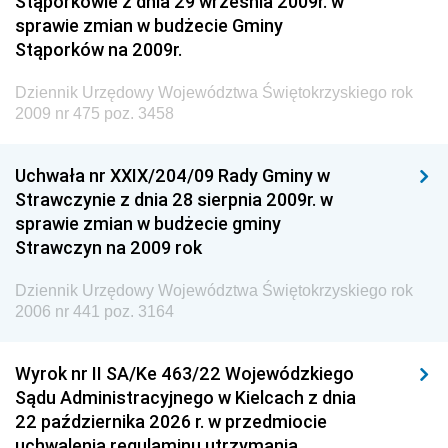
Stąporkowie z dnia 29 września 2009r. w
Krajowych i Autostrad
sprawie zmian w budżecie Gminy
Dziennik Urzędowy Ministra Środowiska
Stąporków na 2009r.
Dziennik Urzędowy Ministra Administracji i Cyfryzacji
Dziennik Urzędowy Województwa Świętokrzyskiego rok
Dziennik Urzędowy Ministra Edukacji
2009 nr 475 poz. 3458
Dziennik Urzędowy Ministra Nauki
Uchwała nr XXIX/204/09 Rady Gminy w
Dziennik Urzędowy Ministra Przemysłu
Strawczynie z dnia 28 sierpnia 2009r. w
Dziennik Urzędowy Ministra Finansów i Gospodarki
sprawie zmian w budżecie gminy
Strawczyn na 2009 rok
Dziennik Urzędowy Ministra do Spraw Unii
Europejskiej
Dziennik Urzędowy Województwa Świętokrzyskiego rok
Dziennik Urzędowy Agencji Wywiadu
2006 nr 441 poz. 3164
Wyrok nr II SA/Ke 463/22 Wojewódzkiego
Sądu Administracyjnego w Kielcach z dnia
22 października 2026 r. w przedmiocie
uchwalenia regulaminu utrzymania