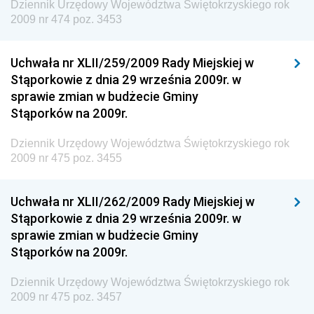
Społecznej
Dziennik Urzędowy Województwa Świętokrzyskiego rok
2009 nr 474 poz. 3453
Dziennik Urzędowy Ministra Cyfryzacji
Dziennik Urzędowy Ministra Rozwoju
Uchwała nr XLII/259/2009 Rady Miejskiej w
Dziennik Urzędowy Ministra Infrastruktury i
Stąporkowie z dnia 29 września 2009r. w
Budownictwa
sprawie zmian w budżecie Gminy
Stąporków na 2009r.
Dziennik Urzędowy Ministra Gospodarki Morskiej i
Żeglugi Śródlądowej
Dziennik Urzędowy Województwa Świętokrzyskiego rok
Dziennik Urzędowy Ministra Energii
2009 nr 475 poz. 3455
Dziennik Urzędowy Ministra Finansów
Uchwała nr XLII/262/2009 Rady Miejskiej w
Dziennik Urzędowy Ministra Sprawiedliwości
Stąporkowie z dnia 29 września 2009r. w
Dziennik Urzędowy Ministra Rozwoju i Finansów
sprawie zmian w budżecie Gminy
Stąporków na 2009r.
Dziennik Urzędowy Wyższego Urzędu Górniczego
Dziennik Urzędowy Prezesa Urzędu Transportu
Dziennik Urzędowy Województwa Świętokrzyskiego rok
Kolejowego
2009 nr 475 poz. 3457