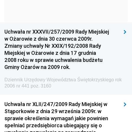
Dziennik Urzędowy Ministra Kultury i Dziedzictwa
Narodowego
Dziennik Urzędowy Komendy Głównej Policji
Uchwała nr XXXVII/257/2009 Rady Miejskiej
Dziennik Urzędowy Ministra Gospodarki
w Ożarowie z dnia 30 czerwca 2009r.
Dziennik Urzędowy Urzędu Ochrony Konkurencji i
Zmiany uchwały Nr XXIX/192/2008 Rady
Konsumentów
Miejskiej w Ożarowie z dnia 17 grudnia
Dziennik Urzędowy Ministra Pracy i Polityki
2008 roku w sprawie uchwalenia budżetu
Społecznej
Gminy Ożarów na 2009 rok.
Dziennik Urzędowy Ministra Spraw Zagranicznych
Dziennik Urzędowy Województwa Świętokrzyskiego rok
Dziennik Urzędowy Urzędu Lotnictwa Cywilnego
2006 nr 441 poz. 3160
Dziennik Urzędowy Komisji Nadzoru Finansowego
Uchwała nr XLII/247/2009 Rady Miejskiej w
Dziennik Urzędowy Ministerstwa Hutnictwa i
Stąporkowie z dnia 29 września 2009r. w
Przemysłu Maszynowego
sprawie określenia wymagań jakie powinien
Dziennik Urzędowy Ministerstwa Zdrowia i Opieki
spełniać przedsiębiorca ubiegający się o
Społecznej