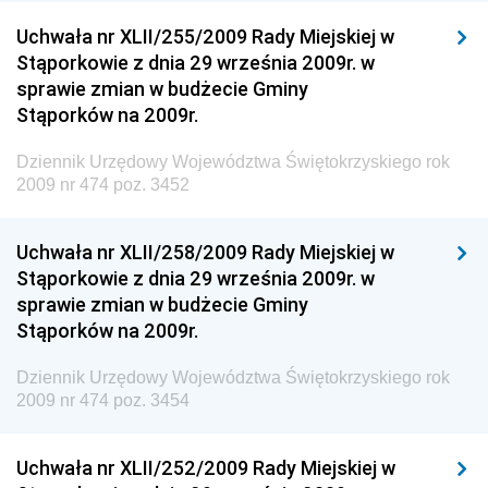
Dziennik Urzędowy Ministra Klimatu i Środowiska
Uchwała nr XLII/255/2009 Rady Miejskiej w
Dziennik Urzędowy Ministerstwa Kultury, Dziedzictwa
Stąporkowie z dnia 29 września 2009r. w
Narodowego i Sportu
sprawie zmian w budżecie Gminy
Stąporków na 2009r.
Dziennik Urzędowy Ministra Finansów, Funduszy i
Polityki Regionalnej
Dziennik Urzędowy Województwa Świętokrzyskiego rok
Dziennik Urzędowy Ministra Rozwoju, Pracy i
2009 nr 474 poz. 3452
Technologii
Dziennik Urzędowy Ministra Kultury, Dziedzictwa
Uchwała nr XLII/258/2009 Rady Miejskiej w
Narodowego i Sportu
Stąporkowie z dnia 29 września 2009r. w
sprawie zmian w budżecie Gminy
Dziennik Urzędowy Ministra Rodziny i Polityki
Stąporków na 2009r.
Społecznej
Dziennik Urzędowy Komendy Głównej Straży
Dziennik Urzędowy Województwa Świętokrzyskiego rok
Granicznej
2009 nr 474 poz. 3454
Dziennik Urzędowy Głównego Inspektoratu Transportu
Drogowego
Uchwała nr XLII/252/2009 Rady Miejskiej w