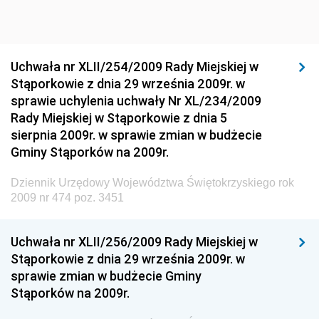
Dziennik Urzędowy Głównego Inspektoratu Ochrony
Środowiska
Dziennik Urzędowy Generalnej Dyrekcji Ochrony
Uchwała nr XLII/254/2009 Rady Miejskiej w
Środowiska
Stąporkowie z dnia 29 września 2009r. w
Dziennik Urzędowy Ministerstwa Administracji,
sprawie uchylenia uchwały Nr XL/234/2009
Gospodarki Terenowej i Ochrony Środowiska
Rady Miejskiej w Stąporkowie z dnia 5
sierpnia 2009r. w sprawie zmian w budżecie
Dziennik Urzędowy Ministerstwa Administracji i
Gminy Stąporków na 2009r.
Gospodarki Przestrzennej
Dziennik Urzędowy Unii Europejskiej, L
Dziennik Urzędowy Województwa Świętokrzyskiego rok
2009 nr 474 poz. 3451
Dziennik Urzędowy Ministerstwa Komunikacji
Dziennik Urzędowy Ministerstwa Przemysłu
Uchwała nr XLII/256/2009 Rady Miejskiej w
Chemicznego i Lekkiego
Stąporkowie z dnia 29 września 2009r. w
Dziennik Urzędowy Ministerstwa Rolnictwa i
sprawie zmian w budżecie Gminy
Gospodarki Żywnościowej
Stąporków na 2009r.
Dziennik Urzędowy Ministra Rodziny, Pracy i Polityki