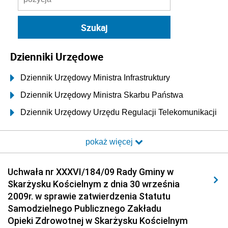
Dzienniki Urzędowe
Dziennik Urzędowy Ministra Infrastruktury
Dziennik Urzędowy Ministra Skarbu Państwa
Dziennik Urzędowy Urzędu Regulacji Telekomunikacji
i Poczty
pokaż więcej
Dziennik Urzędowy Ministra Transportu i Budownictwa
Dziennik Urzędowy Urzędu Komunikacji
Uchwała nr XXXVI/184/09 Rady Gminy w
Elektronicznej
Skarżysku Kościelnym z dnia 30 września
Dziennik Urzędowy Ministra Spraw Wewnętrznych i
2009r. w sprawie zatwierdzenia Statutu
Administracji
Samodzielnego Publicznego Zakładu
Dziennik Urzędowy Ministra Transportu
Opieki Zdrowotnej w Skarżysku Kościelnym