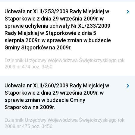
Dziennik Urzędowy Głównego Inspektoratu Transportu
Drogowego
Uchwała nr XLII/253/2009 Rady Miejskiej w
Stąporkowie z dnia 29 września 2009r. w
Dziennik Urzędowy Narodowego Banku Polskiego
sprawie uchylenia uchwały Nr XL/233/2009
Dziennik Urzędowy Komendy Głównej Policji
Rady Miejskiej w Stąporkowie z dnia 5
sierpnia 2009r. w sprawie zmian w budżecie
Dziennik Urzędowy Ministra Pracy i Polityki
Gminy Stąporków na 2009r.
Społecznej
Dziennik Urzędowy Ministra Transportu, Budownictwa
Dziennik Urzędowy Województwa Świętokrzyskiego rok
i Gospodarki Morskiej
2009 nr 474 poz. 3450
Dziennik Urzędowy Ministra Rozwoju i Technologii
Uchwała nr XLII/260/2009 Rady Miejskiej w
Dziennik Urzędowy Ministra Spraw Zagranicznych
Stąporkowie z dnia 29 września 2009r. w
Dziennik Urzędowy Centralnego Biura
sprawie zmian w budżecie Gminy
Antykorupcyjnego
Stąporków na 2009r.
Dziennik Urzędowy Agencji Bezpieczeństwa
Wewnętrznego
Dziennik Urzędowy Województwa Świętokrzyskiego rok
2009 nr 475 poz. 3456
Dziennik Urzędowy Urzędu Patentowego