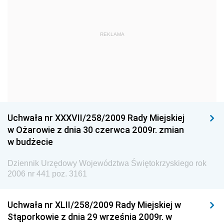
Straży Pożarnej
Dziennik Urzędowy Głównego Urzędu Statystycznego
Dziennik Urzędowy Ministra Kultury i Dziedzictwa
REKLAMA
Narodowego
Dziennik Urzędowy Komendy Głównej Policji
Dziennik Urzędowy Ministra Gospodarki
Dziennik Urzędowy Urzędu Ochrony Konkurencji i
Konsumentów
Uchwała nr XXXVII/258/2009 Rady Miejskiej
Dziennik Urzędowy Ministra Pracy i Polityki
w Ożarowie z dnia 30 czerwca 2009r. zmian
Społecznej
w budżecie
Dziennik Urzędowy Ministra Spraw Zagranicznych
Dziennik Urzędowy Województwa Świętokrzyskiego rok
Dziennik Urzędowy Urzędu Lotnictwa Cywilnego
2006 nr 441 poz. 3161
Dziennik Urzędowy Komisji Nadzoru Finansowego
Uchwała nr XLII/258/2009 Rady Miejskiej w
Dziennik Urzędowy Ministerstwa Hutnictwa i
Stąporkowie z dnia 29 września 2009r. w
Przemysłu Maszynowego