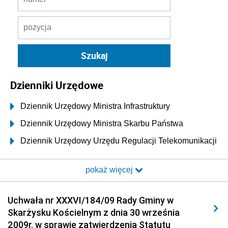
Dzienniki Urzędowe
Dziennik Urzędowy Ministra Infrastruktury
Dziennik Urzędowy Ministra Skarbu Państwa
Dziennik Urzędowy Urzędu Regulacji Telekomunikacji
i Poczty
pokaż więcej
Dziennik Urzędowy Ministra Transportu i Budownictwa
Dziennik Urzędowy Urzędu Komunikacji
Uchwała nr XXXVI/184/09 Rady Gminy w
Elektronicznej
Skarżysku Kościelnym z dnia 30 września
Dziennik Urzędowy Ministra Spraw Wewnętrznych i
2009r. w sprawie zatwierdzenia Statutu