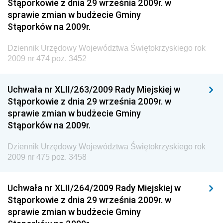
Materiałów Budowlanych
Stąporkowie z dnia 29 września 2009r. w
sprawie zmian w budżecie Gminy
Dziennik Urzędowy Ministra Infrastruktury i Rozwoju
Stąporków na 2009r.
Dziennik Urzędowy Głównego Inspektoratu Ochrony
Środowiska
Dziennik Urzędowy Województwa Świętokrzyskiego rok
2009 nr 474 poz. 3452
Dziennik Urzędowy Generalnej Dyrekcji Ochrony
Środowiska
Uchwała nr XLII/263/2009 Rady Miejskiej w
Dziennik Urzędowy Ministerstwa Administracji,
Stąporkowie z dnia 29 września 2009r. w
Gospodarki Terenowej i Ochrony Środowiska
sprawie zmian w budżecie Gminy
Dziennik Urzędowy Ministerstwa Administracji i
Stąporków na 2009r.
Gospodarki Przestrzennej
Dziennik Urzędowy Województwa Świętokrzyskiego rok
Dziennik Urzędowy Unii Europejskiej, L
2009 nr 475 poz. 3458
Dziennik Urzędowy Ministerstwa Komunikacji
Dziennik Urzędowy Ministerstwa Przemysłu
Uchwała nr XLII/264/2009 Rady Miejskiej w
Chemicznego i Lekkiego
Stąporkowie z dnia 29 września 2009r. w
sprawie zmian w budżecie Gminy
Dziennik Urzędowy Ministerstwa Rolnictwa i