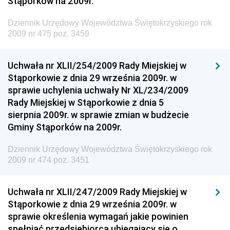
Stąporków na 2009r.
Gospodarki Żywnościowej
Dziennik Urzędowy Ministra Rodziny, Pracy i Polityki
Dziennik Urzędowy Województwa Świętokrzyskiego rok
Społecznej
2009 nr 475 poz. 3459
Dziennik Urzędowy Ministra Cyfryzacji
Uchwała nr XLII/254/2009 Rady Miejskiej w
Dziennik Urzędowy Ministra Rozwoju
Stąporkowie z dnia 29 września 2009r. w
Dziennik Urzędowy Ministra Infrastruktury i
sprawie uchylenia uchwały Nr XL/234/2009
Budownictwa
Rady Miejskiej w Stąporkowie z dnia 5
sierpnia 2009r. w sprawie zmian w budżecie
Dziennik Urzędowy Ministra Gospodarki Morskiej i
Gminy Stąporków na 2009r.
Żeglugi Śródlądowej
Dziennik Urzędowy Ministra Energii
Dziennik Urzędowy Województwa Świętokrzyskiego rok
2009 nr 474 poz. 3451
Dziennik Urzędowy Ministra Finansów
Dziennik Urzędowy Ministra Sprawiedliwości
Uchwała nr XLII/247/2009 Rady Miejskiej w
Dziennik Urzędowy Ministra Rozwoju i Finansów
Stąporkowie z dnia 29 września 2009r. w
Dziennik Urzędowy Wyższego Urzędu Górniczego
sprawie określenia wymagań jakie powinien
spełniać przedsiębiorca ubiegający się o