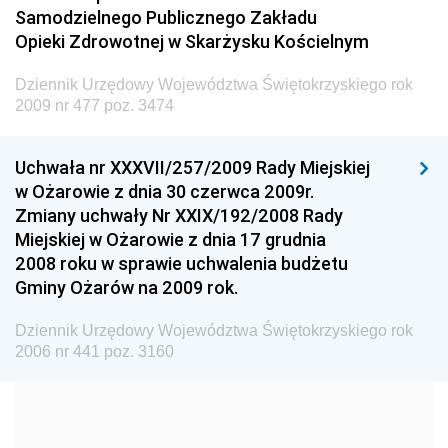
Administracji
Samodzielnego Publicznego Zakładu
Dziennik Urzędowy Ministra Transportu
Opieki Zdrowotnej w Skarżysku Kościelnym
Dziennik Urzędowy Ministra Budownictwa
Dziennik Urzędowy Województwa Świętokrzyskiego rok
Dziennik Urzędowy Ministra Nauki i Szkolnictwa
2009 nr 477 poz. 3474
Wyższego
Dziennik Urzędowy Głównego Urzędu Miar
Uchwała nr XXXVII/257/2009 Rady Miejskiej
w Ożarowie z dnia 30 czerwca 2009r.
Dziennik Urzędowy Ministra Rolnictwa i Rozwoju Wsi
Zmiany uchwały Nr XXIX/192/2008 Rady
Dziennik Urzędowy Ministra Edukacji Narodowej i
Miejskiej w Ożarowie z dnia 17 grudnia
Sportu
2008 roku w sprawie uchwalenia budżetu
Gminy Ożarów na 2009 rok.
Dziennik Urzędowy Ministra Edukacji i Nauki
Dziennik Urzędowy Ministra Edukacji Narodowej
Dziennik Urzędowy Województwa Świętokrzyskiego rok
2006 nr 441 poz. 3160
Dziennik Urzędowy Ministra Gospodarki Morskiej
Dziennik Urzędowy Ministra Obrony Narodowej
Dziennik Urzędowy Komendy Głównej Państwowej