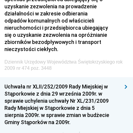
Dziennik Urzędowy Prezesa Urzędu Transportu
uzyskanie zezwolenia na prowadzenie
Kolejowego
działalności w zakresie odbierania
Dziennik Urzędowy Ministra Przedsiębiorczości i
odpadów komunalnych od właścicieli
Technologii
nieruchomości i przedsiębiorca ubiegający
się o uzyskanie zezwolenia na opróżnianie
Dziennik Urzędowy Ministra Inwestycji i Rozwoju
zbiorników bezodpływowych i transport
Dziennik Urzędowy Naczelnego Dyrektora Archiwów
nieczystości ciekłych.
Państwowych
Dziennik Urzędowy Województwa Świętokrzyskiego rok
Dziennik Urzędowy Ministra Finansów, Inwestycji i
2009 nr 474 poz. 3448
Rozwoju
Dziennik Urzędowy Ministra Klimatu
Uchwała nr XLII/252/2009 Rady Miejskiej w
Dziennik Urzędowy Ministra Sportu
Stąporkowie z dnia 29 września 2009r. w
Dziennik Urzędowy Ministra Funduszy i Polityki
sprawie uchylenia uchwały Nr XL/231/2009
Regionalnej
Rady Miejskiej w Stąporkowie z dnia 5
sierpnia 2009r. w sprawie zmian w budżecie
Dziennik Urzędowy Ministra Aktywów Państwowych
Gminy Stąporków na 2009r.
Dziennik Urzędowy Ministra Zdrowia