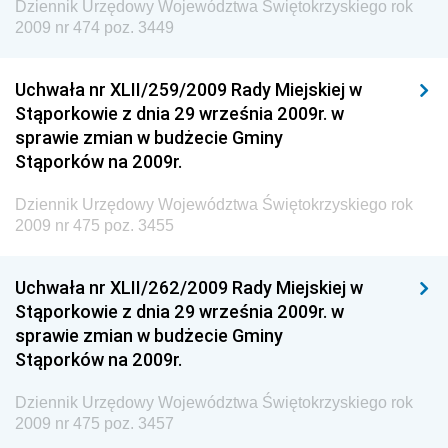
Dziennik Urzędowy Województwa Świętokrzyskiego rok
Dziennik Urzędowy Ministra Środowiska i Głównego
2009 nr 474 poz. 3449
Inspektora Ochrony Środowiska
Dziennik Urzędowy Ministra Klimatu i Środowiska
Uchwała nr XLII/259/2009 Rady Miejskiej w
Dziennik Urzędowy Ministerstwa Kultury, Dziedzictwa
Stąporkowie z dnia 29 września 2009r. w
Narodowego i Sportu
sprawie zmian w budżecie Gminy
Stąporków na 2009r.
Dziennik Urzędowy Ministra Finansów, Funduszy i
Polityki Regionalnej
Dziennik Urzędowy Województwa Świętokrzyskiego rok
Dziennik Urzędowy Ministra Rozwoju, Pracy i
2009 nr 475 poz. 3455
Technologii
Dziennik Urzędowy Ministra Kultury, Dziedzictwa
Uchwała nr XLII/262/2009 Rady Miejskiej w
Narodowego i Sportu
Stąporkowie z dnia 29 września 2009r. w
sprawie zmian w budżecie Gminy
Dziennik Urzędowy Ministra Rodziny i Polityki
Stąporków na 2009r.
Społecznej
Dziennik Urzędowy Komendy Głównej Straży
Dziennik Urzędowy Województwa Świętokrzyskiego rok
Granicznej
2009 nr 475 poz. 3457