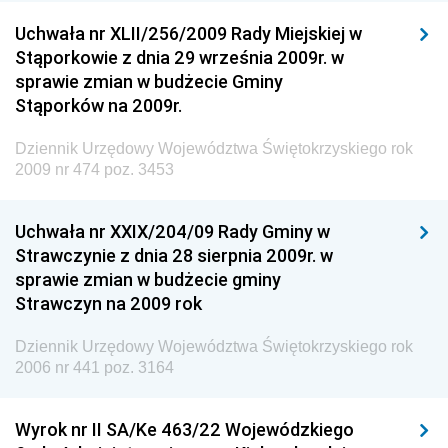
Rzeczypospolitej Polskiej
Uchwała nr XLII/256/2009 Rady Miejskiej w
Dziennik Urzędowy Generalnej Dyrekcji Dróg
Stąporkowie z dnia 29 września 2009r. w
Krajowych i Autostrad
sprawie zmian w budżecie Gminy
Dziennik Urzędowy Ministra Środowiska
Stąporków na 2009r.
Dziennik Urzędowy Ministra Administracji i Cyfryzacji
Dziennik Urzędowy Województwa Świętokrzyskiego rok
Dziennik Urzędowy Ministra Edukacji
2009 nr 474 poz. 3453
Dziennik Urzędowy Ministra Nauki
Uchwała nr XXIX/204/09 Rady Gminy w
Dziennik Urzędowy Ministra Przemysłu
Strawczynie z dnia 28 sierpnia 2009r. w
Dziennik Urzędowy Ministra Finansów i Gospodarki
sprawie zmian w budżecie gminy
Strawczyn na 2009 rok
Dziennik Urzędowy Ministra do Spraw Unii
Europejskiej
Dziennik Urzędowy Województwa Świętokrzyskiego rok
Dziennik Urzędowy Agencji Wywiadu
2006 nr 441 poz. 3164
Wyrok nr II SA/Ke 463/22 Wojewódzkiego