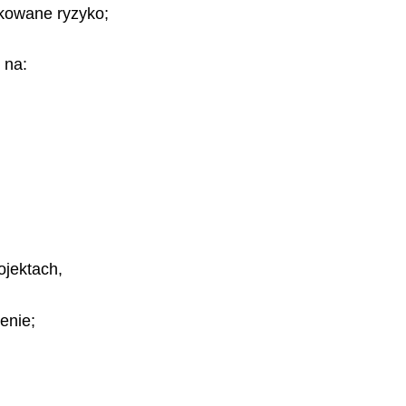
ikowane ryzyko;
 na:
ojektach,
enie;