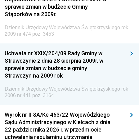
Krajowych i Autostrad
sprawie zmian w budżecie Gminy
Dziennik Urzędowy Ministra Środowiska
Stąporków na 2009r.
Dziennik Urzędowy Ministra Administracji i Cyfryzacji
Dziennik Urzędowy Województwa Świętokrzyskiego rok
Dziennik Urzędowy Ministra Edukacji
2009 nr 474 poz. 3453
Dziennik Urzędowy Ministra Nauki
Uchwała nr XXIX/204/09 Rady Gminy w
Dziennik Urzędowy Ministra Przemysłu
Strawczynie z dnia 28 sierpnia 2009r. w
Dziennik Urzędowy Ministra Finansów i Gospodarki
sprawie zmian w budżecie gminy
Strawczyn na 2009 rok
Dziennik Urzędowy Ministra do Spraw Unii
Europejskiej
Dziennik Urzędowy Województwa Świętokrzyskiego rok
Dziennik Urzędowy Agencji Wywiadu
2006 nr 441 poz. 3164
Wyrok nr II SA/Ke 463/22 Wojewódzkiego
Sądu Administracyjnego w Kielcach z dnia
22 października 2026 r. w przedmiocie
uchwalenia regulaminu utrzymania