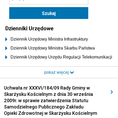
Dzienniki Urzędowe
Dziennik Urzędowy Ministra Infrastruktury
Dziennik Urzędowy Ministra Skarbu Państwa
Dziennik Urzędowy Urzędu Regulacji Telekomunikacji
i Poczty
pokaż więcej
Dziennik Urzędowy Ministra Transportu i Budownictwa
Dziennik Urzędowy Urzędu Komunikacji
Uchwała nr XXXVI/184/09 Rady Gminy w
Elektronicznej
Skarżysku Kościelnym z dnia 30 września
Dziennik Urzędowy Ministra Spraw Wewnętrznych i
2009r. w sprawie zatwierdzenia Statutu
Administracji
Samodzielnego Publicznego Zakładu
Dziennik Urzędowy Ministra Transportu
Opieki Zdrowotnej w Skarżysku Kościelnym