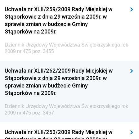
Dziennik Urzędowy Ministra Klimatu i Środowiska
Uchwała nr XLII/259/2009 Rady Miejskiej w
Dziennik Urzędowy Ministerstwa Kultury, Dziedzictwa
Stąporkowie z dnia 29 września 2009r. w
Narodowego i Sportu
sprawie zmian w budżecie Gminy
Stąporków na 2009r.
Dziennik Urzędowy Ministra Finansów, Funduszy i
Polityki Regionalnej
Dziennik Urzędowy Województwa Świętokrzyskiego rok
Dziennik Urzędowy Ministra Rozwoju, Pracy i
2009 nr 475 poz. 3455
Technologii
Dziennik Urzędowy Ministra Kultury, Dziedzictwa
Uchwała nr XLII/262/2009 Rady Miejskiej w
Narodowego i Sportu
Stąporkowie z dnia 29 września 2009r. w
sprawie zmian w budżecie Gminy
Dziennik Urzędowy Ministra Rodziny i Polityki
Stąporków na 2009r.
Społecznej
Dziennik Urzędowy Komendy Głównej Straży
Dziennik Urzędowy Województwa Świętokrzyskiego rok
Granicznej
2009 nr 475 poz. 3457
Dziennik Urzędowy Głównego Inspektoratu Transportu
Drogowego
Uchwała nr XLII/253/2009 Rady Miejskiej w