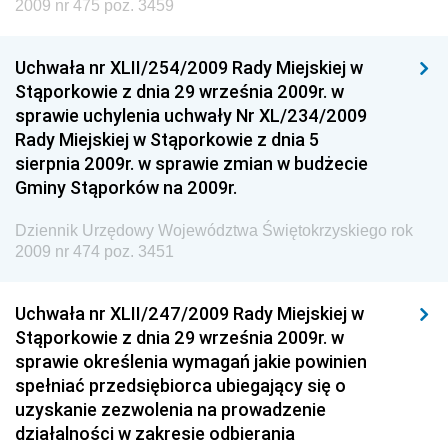
Społecznej
2009 nr 475 poz. 3459
Dziennik Urzędowy Ministra Cyfryzacji
Uchwała nr XLII/254/2009 Rady Miejskiej w
Dziennik Urzędowy Ministra Rozwoju
Stąporkowie z dnia 29 września 2009r. w
Dziennik Urzędowy Ministra Infrastruktury i
sprawie uchylenia uchwały Nr XL/234/2009
Budownictwa
Rady Miejskiej w Stąporkowie z dnia 5
sierpnia 2009r. w sprawie zmian w budżecie
Dziennik Urzędowy Ministra Gospodarki Morskiej i
Gminy Stąporków na 2009r.
Żeglugi Śródlądowej
Dziennik Urzędowy Ministra Energii
Dziennik Urzędowy Województwa Świętokrzyskiego rok
2009 nr 474 poz. 3451
Dziennik Urzędowy Ministra Finansów
Dziennik Urzędowy Ministra Sprawiedliwości
Uchwała nr XLII/247/2009 Rady Miejskiej w
Dziennik Urzędowy Ministra Rozwoju i Finansów
Stąporkowie z dnia 29 września 2009r. w
Dziennik Urzędowy Wyższego Urzędu Górniczego
sprawie określenia wymagań jakie powinien
spełniać przedsiębiorca ubiegający się o
Dziennik Urzędowy Prezesa Urzędu Transportu
uzyskanie zezwolenia na prowadzenie
Kolejowego
działalności w zakresie odbierania
Dziennik Urzędowy Ministra Przedsiębiorczości i