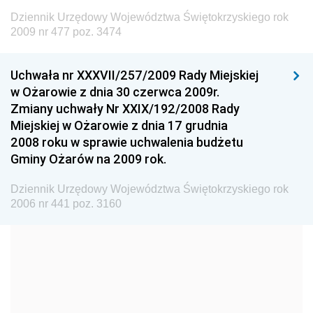
Dziennik Urzędowy Ministra Budownictwa
Dziennik Urzędowy Województwa Świętokrzyskiego rok
Dziennik Urzędowy Ministra Nauki i Szkolnictwa
2009 nr 477 poz. 3474
Wyższego
Dziennik Urzędowy Głównego Urzędu Miar
Uchwała nr XXXVII/257/2009 Rady Miejskiej
w Ożarowie z dnia 30 czerwca 2009r.
Dziennik Urzędowy Ministra Rolnictwa i Rozwoju Wsi
Zmiany uchwały Nr XXIX/192/2008 Rady
Dziennik Urzędowy Ministra Edukacji Narodowej i
Miejskiej w Ożarowie z dnia 17 grudnia
Sportu
2008 roku w sprawie uchwalenia budżetu
Gminy Ożarów na 2009 rok.
Dziennik Urzędowy Ministra Edukacji i Nauki
Dziennik Urzędowy Ministra Edukacji Narodowej
Dziennik Urzędowy Województwa Świętokrzyskiego rok
2006 nr 441 poz. 3160
Dziennik Urzędowy Ministra Gospodarki Morskiej
Dziennik Urzędowy Ministra Obrony Narodowej
Dziennik Urzędowy Komendy Głównej Państwowej
Straży Pożarnej
Dziennik Urzędowy Głównego Urzędu Statystycznego