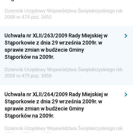
Dziennik Urzędowy Głównego Inspektoratu Ochrony
Środowiska
Dziennik Urzędowy Województwa Świętokrzyskiego rok
2009 nr 474 poz. 3452
Dziennik Urzędowy Generalnej Dyrekcji Ochrony
Środowiska
Uchwała nr XLII/263/2009 Rady Miejskiej w
Dziennik Urzędowy Ministerstwa Administracji,
Stąporkowie z dnia 29 września 2009r. w
Gospodarki Terenowej i Ochrony Środowiska
sprawie zmian w budżecie Gminy
Dziennik Urzędowy Ministerstwa Administracji i
Stąporków na 2009r.
Gospodarki Przestrzennej
Dziennik Urzędowy Województwa Świętokrzyskiego rok
Dziennik Urzędowy Unii Europejskiej, L
2009 nr 475 poz. 3458
Dziennik Urzędowy Ministerstwa Komunikacji
Dziennik Urzędowy Ministerstwa Przemysłu
Uchwała nr XLII/264/2009 Rady Miejskiej w
Chemicznego i Lekkiego
Stąporkowie z dnia 29 września 2009r. w
sprawie zmian w budżecie Gminy
Dziennik Urzędowy Ministerstwa Rolnictwa i
Stąporków na 2009r.
Gospodarki Żywnościowej
Dziennik Urzędowy Ministra Rodziny, Pracy i Polityki
Dziennik Urzędowy Województwa Świętokrzyskiego rok