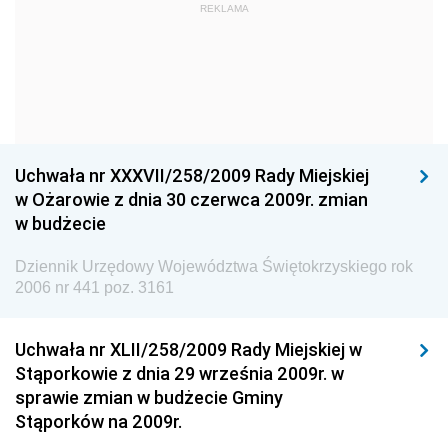
Dziennik Urzędowy Ministra Kultury i Dziedzictwa
REKLAMA
Narodowego
Dziennik Urzędowy Komendy Głównej Policji
Dziennik Urzędowy Ministra Gospodarki
Dziennik Urzędowy Urzędu Ochrony Konkurencji i
Konsumentów
Uchwała nr XXXVII/258/2009 Rady Miejskiej
Dziennik Urzędowy Ministra Pracy i Polityki
w Ożarowie z dnia 30 czerwca 2009r. zmian
Społecznej
w budżecie
Dziennik Urzędowy Ministra Spraw Zagranicznych
Dziennik Urzędowy Województwa Świętokrzyskiego rok
Dziennik Urzędowy Urzędu Lotnictwa Cywilnego
2006 nr 441 poz. 3161
Dziennik Urzędowy Komisji Nadzoru Finansowego
Uchwała nr XLII/258/2009 Rady Miejskiej w
Dziennik Urzędowy Ministerstwa Hutnictwa i
Stąporkowie z dnia 29 września 2009r. w
Przemysłu Maszynowego
sprawie zmian w budżecie Gminy
Dziennik Urzędowy Ministerstwa Zdrowia i Opieki
Stąporków na 2009r.
Społecznej