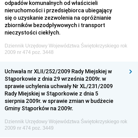
odpadów komunalnych od właścicieli
Technologii
nieruchomości i przedsiębiorca ubiegający
się o uzyskanie zezwolenia na opróżnianie
Dziennik Urzędowy Ministra Inwestycji i Rozwoju
zbiorników bezodpływowych i transport
Dziennik Urzędowy Naczelnego Dyrektora Archiwów
nieczystości ciekłych.
Państwowych
Dziennik Urzędowy Województwa Świętokrzyskiego rok
Dziennik Urzędowy Ministra Finansów, Inwestycji i
2009 nr 474 poz. 3448
Rozwoju
Dziennik Urzędowy Ministra Klimatu
Uchwała nr XLII/252/2009 Rady Miejskiej w
Dziennik Urzędowy Ministra Sportu
Stąporkowie z dnia 29 września 2009r. w
Dziennik Urzędowy Ministra Funduszy i Polityki
sprawie uchylenia uchwały Nr XL/231/2009
Regionalnej
Rady Miejskiej w Stąporkowie z dnia 5
sierpnia 2009r. w sprawie zmian w budżecie
Dziennik Urzędowy Ministra Aktywów Państwowych
Gminy Stąporków na 2009r.
Dziennik Urzędowy Ministra Zdrowia
Dziennik Urzędowy Województwa Świętokrzyskiego rok
Dziennik Urzędowy Ministra Środowiska i Głównego
2009 nr 474 poz. 3449
Inspektora Ochrony Środowiska