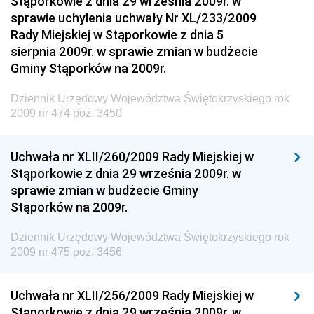
Stąporkowie z dnia 29 września 2009r. w
Dziennik Urzędowy Narodowego Banku Polskiego
sprawie uchylenia uchwały Nr XL/233/2009
Dziennik Urzędowy Komendy Głównej Policji
Rady Miejskiej w Stąporkowie z dnia 5
sierpnia 2009r. w sprawie zmian w budżecie
Dziennik Urzędowy Ministra Pracy i Polityki
Gminy Stąporków na 2009r.
Społecznej
Dziennik Urzędowy Ministra Transportu, Budownictwa
Dziennik Urzędowy Województwa Świętokrzyskiego rok
i Gospodarki Morskiej
2009 nr 474 poz. 3450
Dziennik Urzędowy Ministra Rozwoju i Technologii
Uchwała nr XLII/260/2009 Rady Miejskiej w
Dziennik Urzędowy Ministra Spraw Zagranicznych
Stąporkowie z dnia 29 września 2009r. w
Dziennik Urzędowy Centralnego Biura
sprawie zmian w budżecie Gminy
Antykorupcyjnego
Stąporków na 2009r.
Dziennik Urzędowy Agencji Bezpieczeństwa
Wewnętrznego
Dziennik Urzędowy Województwa Świętokrzyskiego rok
2009 nr 475 poz. 3456
Dziennik Urzędowy Urzędu Patentowego
Rzeczypospolitej Polskiej
Uchwała nr XLII/256/2009 Rady Miejskiej w
Dziennik Urzędowy Generalnej Dyrekcji Dróg
Stąporkowie z dnia 29 września 2009r. w