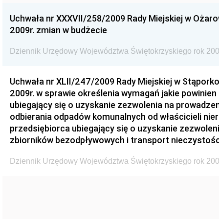
Uchwała nr XXXVII/258/2009 Rady Miejskiej w Ożaro
2009r. zmian w budżecie
Dziennik Urzędowy Województwa Świętokrzyskiego rok 200
Uchwała nr XLII/247/2009 Rady Miejskiej w Stąporko
2009r. w sprawie określenia wymagań jakie powinien
ubiegający się o uzyskanie zezwolenia na prowadzen
odbierania odpadów komunalnych od właścicieli nie
przedsiębiorca ubiegający się o uzyskanie zezwolen
zbiorników bezodpływowych i transport nieczystości
Dziennik Urzędowy Województwa Świętokrzyskiego rok 200