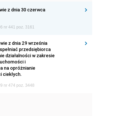
wie z dnia 30 czerwca
6 nr 441 poz. 3161
wie z dnia 29 września
 spełniać przedsiębiorca
ie działalności w zakresie
ruchomości i
ia na opróżnianie
 ciekłych.
9 nr 474 poz. 3448