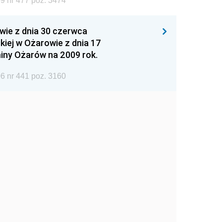
9 nr 477 poz. 3474
wie z dnia 30 czerwca
iej w Ożarowie z dnia 17
iny Ożarów na 2009 rok.
6 nr 441 poz. 3160