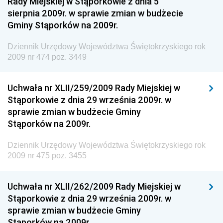
Rady Miejskiej w Stąporkowie z dnia 5
sierpnia 2009r. w sprawie zmian w budżecie
Dziennik Urzędowy Ministra Aktywów Państwowych
Gminy Stąporków na 2009r.
Dziennik Urzędowy Ministra Zdrowia
Dziennik Urzędowy Województwa Świętokrzyskiego rok
Dziennik Urzędowy Ministra Środowiska i Głównego
2009 nr 474 poz. 3449
Inspektora Ochrony Środowiska
Dziennik Urzędowy Ministra Klimatu i Środowiska
Uchwała nr XLII/259/2009 Rady Miejskiej w
Dziennik Urzędowy Ministerstwa Kultury, Dziedzictwa
Stąporkowie z dnia 29 września 2009r. w
Narodowego i Sportu
sprawie zmian w budżecie Gminy
Stąporków na 2009r.
Dziennik Urzędowy Ministra Finansów, Funduszy i
Polityki Regionalnej
Dziennik Urzędowy Województwa Świętokrzyskiego rok
Dziennik Urzędowy Ministra Rozwoju, Pracy i
2009 nr 475 poz. 3455
Technologii
Dziennik Urzędowy Ministra Kultury, Dziedzictwa
Uchwała nr XLII/262/2009 Rady Miejskiej w
Narodowego i Sportu
Stąporkowie z dnia 29 września 2009r. w
sprawie zmian w budżecie Gminy
Dziennik Urzędowy Ministra Rodziny i Polityki
Stąporków na 2009r.
Społecznej