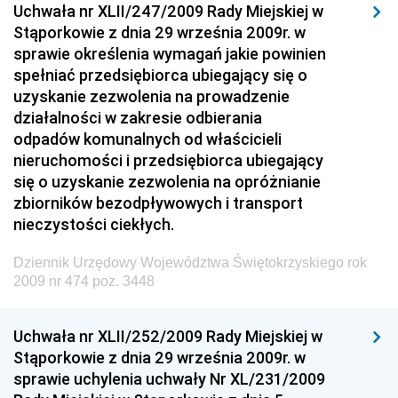
Uchwała nr XLII/247/2009 Rady Miejskiej w
Dziennik Urzędowy Ministra Rozwoju i Finansów
Stąporkowie z dnia 29 września 2009r. w
Dziennik Urzędowy Wyższego Urzędu Górniczego
sprawie określenia wymagań jakie powinien
spełniać przedsiębiorca ubiegający się o
Dziennik Urzędowy Prezesa Urzędu Transportu
uzyskanie zezwolenia na prowadzenie
Kolejowego
działalności w zakresie odbierania
Dziennik Urzędowy Ministra Przedsiębiorczości i
odpadów komunalnych od właścicieli
Technologii
nieruchomości i przedsiębiorca ubiegający
się o uzyskanie zezwolenia na opróżnianie
Dziennik Urzędowy Ministra Inwestycji i Rozwoju
zbiorników bezodpływowych i transport
Dziennik Urzędowy Naczelnego Dyrektora Archiwów
nieczystości ciekłych.
Państwowych
Dziennik Urzędowy Województwa Świętokrzyskiego rok
Dziennik Urzędowy Ministra Finansów, Inwestycji i
2009 nr 474 poz. 3448
Rozwoju
Dziennik Urzędowy Ministra Klimatu
Uchwała nr XLII/252/2009 Rady Miejskiej w
Dziennik Urzędowy Ministra Sportu
Stąporkowie z dnia 29 września 2009r. w
Dziennik Urzędowy Ministra Funduszy i Polityki
sprawie uchylenia uchwały Nr XL/231/2009
Regionalnej