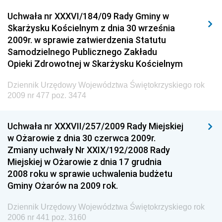
Dziennik Urzędowy Urzędu Komunikacji
Uchwała nr XXXVI/184/09 Rady Gminy w
Elektronicznej
Skarżysku Kościelnym z dnia 30 września
Dziennik Urzędowy Ministra Spraw Wewnętrznych i
2009r. w sprawie zatwierdzenia Statutu
Administracji
Samodzielnego Publicznego Zakładu
Dziennik Urzędowy Ministra Transportu
Opieki Zdrowotnej w Skarżysku Kościelnym
Dziennik Urzędowy Ministra Budownictwa
Dziennik Urzędowy Województwa Świętokrzyskiego rok
Dziennik Urzędowy Ministra Nauki i Szkolnictwa
2009 nr 477 poz. 3474
Wyższego
Dziennik Urzędowy Głównego Urzędu Miar
Uchwała nr XXXVII/257/2009 Rady Miejskiej
w Ożarowie z dnia 30 czerwca 2009r.
Dziennik Urzędowy Ministra Rolnictwa i Rozwoju Wsi
Zmiany uchwały Nr XXIX/192/2008 Rady
Dziennik Urzędowy Ministra Edukacji Narodowej i
Miejskiej w Ożarowie z dnia 17 grudnia
Sportu
2008 roku w sprawie uchwalenia budżetu
Gminy Ożarów na 2009 rok.
Dziennik Urzędowy Ministra Edukacji i Nauki
Dziennik Urzędowy Ministra Edukacji Narodowej
Dziennik Urzędowy Województwa Świętokrzyskiego rok
2006 nr 441 poz. 3160
Dziennik Urzędowy Ministra Gospodarki Morskiej