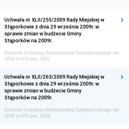
Dziennik Urzędowy Ministra Rozwoju Regionalnego
Dziennik Urzędowy Ministra Budownictwa i Przemysłu
Uchwała nr XLII/255/2009 Rady Miejskiej w
Materiałów Budowlanych
Stąporkowie z dnia 29 września 2009r. w
sprawie zmian w budżecie Gminy
Dziennik Urzędowy Ministra Infrastruktury i Rozwoju
Stąporków na 2009r.
Dziennik Urzędowy Głównego Inspektoratu Ochrony
Środowiska
Dziennik Urzędowy Województwa Świętokrzyskiego rok
2009 nr 474 poz. 3452
Dziennik Urzędowy Generalnej Dyrekcji Ochrony
Środowiska
Uchwała nr XLII/263/2009 Rady Miejskiej w
Dziennik Urzędowy Ministerstwa Administracji,
Stąporkowie z dnia 29 września 2009r. w
Gospodarki Terenowej i Ochrony Środowiska
sprawie zmian w budżecie Gminy
Dziennik Urzędowy Ministerstwa Administracji i
Stąporków na 2009r.
Gospodarki Przestrzennej
Dziennik Urzędowy Województwa Świętokrzyskiego rok
Dziennik Urzędowy Unii Europejskiej, L
2009 nr 475 poz. 3458
Dziennik Urzędowy Ministerstwa Komunikacji