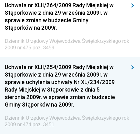
Dziennik Urzędowy Ministerstwa Przemysłu
Uchwała nr XLII/264/2009 Rady Miejskiej w
Chemicznego i Lekkiego
Stąporkowie z dnia 29 września 2009r. w
sprawie zmian w budżecie Gminy
Dziennik Urzędowy Ministerstwa Rolnictwa i
Stąporków na 2009r.
Gospodarki Żywnościowej
Dziennik Urzędowy Ministra Rodziny, Pracy i Polityki
Dziennik Urzędowy Województwa Świętokrzyskiego rok
Społecznej
2009 nr 475 poz. 3459
Dziennik Urzędowy Ministra Cyfryzacji
Uchwała nr XLII/254/2009 Rady Miejskiej w
Dziennik Urzędowy Ministra Rozwoju
Stąporkowie z dnia 29 września 2009r. w
Dziennik Urzędowy Ministra Infrastruktury i
sprawie uchylenia uchwały Nr XL/234/2009
Budownictwa
Rady Miejskiej w Stąporkowie z dnia 5
sierpnia 2009r. w sprawie zmian w budżecie
Dziennik Urzędowy Ministra Gospodarki Morskiej i
Gminy Stąporków na 2009r.
Żeglugi Śródlądowej
Dziennik Urzędowy Ministra Energii
Dziennik Urzędowy Województwa Świętokrzyskiego rok
2009 nr 474 poz. 3451
Dziennik Urzędowy Ministra Finansów
Dziennik Urzędowy Ministra Sprawiedliwości