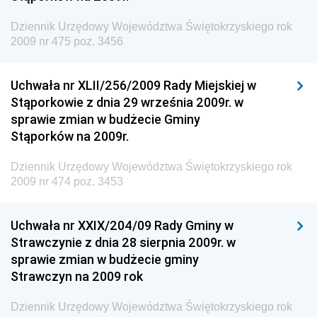
Dziennik Urzędowy Agencji Bezpieczeństwa
Wewnętrznego
Dziennik Urzędowy Województwa Świętokrzyskiego rok
2009 nr 475 poz. 3456
Dziennik Urzędowy Urzędu Patentowego
Rzeczypospolitej Polskiej
Uchwała nr XLII/256/2009 Rady Miejskiej w
Dziennik Urzędowy Generalnej Dyrekcji Dróg
Stąporkowie z dnia 29 września 2009r. w
Krajowych i Autostrad
sprawie zmian w budżecie Gminy
Dziennik Urzędowy Ministra Środowiska
Stąporków na 2009r.
Dziennik Urzędowy Ministra Administracji i Cyfryzacji
Dziennik Urzędowy Województwa Świętokrzyskiego rok
Dziennik Urzędowy Ministra Edukacji
2009 nr 474 poz. 3453
Dziennik Urzędowy Ministra Nauki
Uchwała nr XXIX/204/09 Rady Gminy w
Dziennik Urzędowy Ministra Przemysłu
Strawczynie z dnia 28 sierpnia 2009r. w
Dziennik Urzędowy Ministra Finansów i Gospodarki
sprawie zmian w budżecie gminy
Strawczyn na 2009 rok
Dziennik Urzędowy Ministra do Spraw Unii
Europejskiej
Dziennik Urzędowy Województwa Świętokrzyskiego rok
Dziennik Urzędowy Agencji Wywiadu