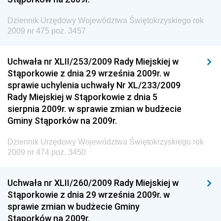
Dziennik Urzędowy Komendy Głównej Straży
Dziennik Urzędowy Województwa Świętokrzyskiego rok
Granicznej
2009 nr 475 poz. 3457
Dziennik Urzędowy Głównego Inspektoratu Transportu
Drogowego
Uchwała nr XLII/253/2009 Rady Miejskiej w
Stąporkowie z dnia 29 września 2009r. w
Dziennik Urzędowy Narodowego Banku Polskiego
sprawie uchylenia uchwały Nr XL/233/2009
Dziennik Urzędowy Komendy Głównej Policji
Rady Miejskiej w Stąporkowie z dnia 5
sierpnia 2009r. w sprawie zmian w budżecie
Dziennik Urzędowy Ministra Pracy i Polityki
Gminy Stąporków na 2009r.
Społecznej
Dziennik Urzędowy Ministra Transportu, Budownictwa
Dziennik Urzędowy Województwa Świętokrzyskiego rok
i Gospodarki Morskiej
2009 nr 474 poz. 3450
Dziennik Urzędowy Ministra Rozwoju i Technologii
Uchwała nr XLII/260/2009 Rady Miejskiej w
Dziennik Urzędowy Ministra Spraw Zagranicznych
Stąporkowie z dnia 29 września 2009r. w
Dziennik Urzędowy Centralnego Biura
sprawie zmian w budżecie Gminy
Antykorupcyjnego
Stąporków na 2009r.