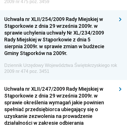
Społecznej
2009 nr 475 poz. 3459
Dziennik Urzędowy Ministra Cyfryzacji
Uchwała nr XLII/254/2009 Rady Miejskiej w
Dziennik Urzędowy Ministra Rozwoju
Stąporkowie z dnia 29 września 2009r. w
Dziennik Urzędowy Ministra Infrastruktury i
sprawie uchylenia uchwały Nr XL/234/2009
Budownictwa
Rady Miejskiej w Stąporkowie z dnia 5
sierpnia 2009r. w sprawie zmian w budżecie
Dziennik Urzędowy Ministra Gospodarki Morskiej i
Gminy Stąporków na 2009r.
Żeglugi Śródlądowej
Dziennik Urzędowy Ministra Energii
Dziennik Urzędowy Województwa Świętokrzyskiego rok
2009 nr 474 poz. 3451
Dziennik Urzędowy Ministra Finansów
Dziennik Urzędowy Ministra Sprawiedliwości
Uchwała nr XLII/247/2009 Rady Miejskiej w
Dziennik Urzędowy Ministra Rozwoju i Finansów
Stąporkowie z dnia 29 września 2009r. w
Dziennik Urzędowy Wyższego Urzędu Górniczego
sprawie określenia wymagań jakie powinien
spełniać przedsiębiorca ubiegający się o
Dziennik Urzędowy Prezesa Urzędu Transportu
uzyskanie zezwolenia na prowadzenie
Kolejowego
działalności w zakresie odbierania
Dziennik Urzędowy Ministra Przedsiębiorczości i