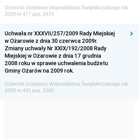
Dziennik Urzędowy Ministra Budownictwa
Dziennik Urzędowy Województwa Świętokrzyskiego rok
Dziennik Urzędowy Ministra Nauki i Szkolnictwa
2009 nr 477 poz. 3474
Wyższego
Dziennik Urzędowy Głównego Urzędu Miar
Uchwała nr XXXVII/257/2009 Rady Miejskiej
w Ożarowie z dnia 30 czerwca 2009r.
Dziennik Urzędowy Ministra Rolnictwa i Rozwoju Wsi
Zmiany uchwały Nr XXIX/192/2008 Rady
Dziennik Urzędowy Ministra Edukacji Narodowej i
Miejskiej w Ożarowie z dnia 17 grudnia
Sportu
2008 roku w sprawie uchwalenia budżetu
Gminy Ożarów na 2009 rok.
Dziennik Urzędowy Ministra Edukacji i Nauki
Dziennik Urzędowy Ministra Edukacji Narodowej
Dziennik Urzędowy Województwa Świętokrzyskiego rok
2006 nr 441 poz. 3160
Dziennik Urzędowy Ministra Gospodarki Morskiej
Dziennik Urzędowy Ministra Obrony Narodowej
Dziennik Urzędowy Komendy Głównej Państwowej
Straży Pożarnej
Dziennik Urzędowy Głównego Urzędu Statystycznego