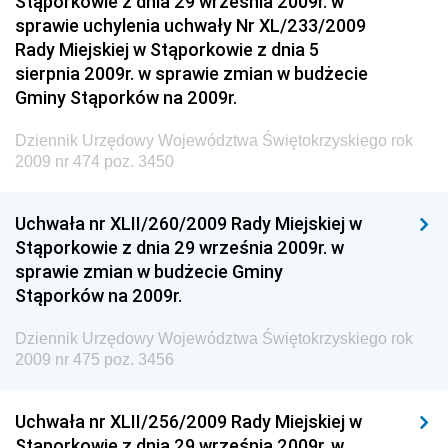
Stąporkowie z dnia 29 września 2009r. w
Dziennik Urzędowy Narodowego Banku Polskiego
sprawie uchylenia uchwały Nr XL/233/2009
Dziennik Urzędowy Komendy Głównej Policji
Rady Miejskiej w Stąporkowie z dnia 5
sierpnia 2009r. w sprawie zmian w budżecie
Dziennik Urzędowy Ministra Pracy i Polityki
Gminy Stąporków na 2009r.
Społecznej
Dziennik Urzędowy Ministra Transportu, Budownictwa
Dziennik Urzędowy Województwa Świętokrzyskiego rok
i Gospodarki Morskiej
2009 nr 474 poz. 3450
Dziennik Urzędowy Ministra Rozwoju i Technologii
Uchwała nr XLII/260/2009 Rady Miejskiej w
Dziennik Urzędowy Ministra Spraw Zagranicznych
Stąporkowie z dnia 29 września 2009r. w
Dziennik Urzędowy Centralnego Biura
sprawie zmian w budżecie Gminy
Antykorupcyjnego
Stąporków na 2009r.
Dziennik Urzędowy Agencji Bezpieczeństwa
Wewnętrznego
Dziennik Urzędowy Województwa Świętokrzyskiego rok
2009 nr 475 poz. 3456
Dziennik Urzędowy Urzędu Patentowego
Rzeczypospolitej Polskiej
Uchwała nr XLII/256/2009 Rady Miejskiej w
Dziennik Urzędowy Generalnej Dyrekcji Dróg
Stąporkowie z dnia 29 września 2009r. w