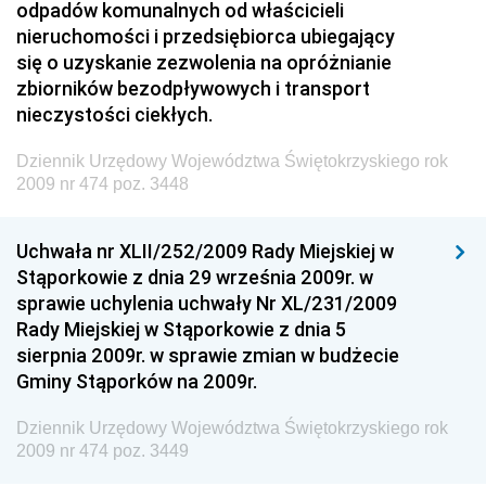
odpadów komunalnych od właścicieli
Technologii
nieruchomości i przedsiębiorca ubiegający
się o uzyskanie zezwolenia na opróżnianie
Dziennik Urzędowy Ministra Inwestycji i Rozwoju
zbiorników bezodpływowych i transport
Dziennik Urzędowy Naczelnego Dyrektora Archiwów
nieczystości ciekłych.
Państwowych
Dziennik Urzędowy Województwa Świętokrzyskiego rok
Dziennik Urzędowy Ministra Finansów, Inwestycji i
2009 nr 474 poz. 3448
Rozwoju
Dziennik Urzędowy Ministra Klimatu
Uchwała nr XLII/252/2009 Rady Miejskiej w
Dziennik Urzędowy Ministra Sportu
Stąporkowie z dnia 29 września 2009r. w
Dziennik Urzędowy Ministra Funduszy i Polityki
sprawie uchylenia uchwały Nr XL/231/2009
Regionalnej
Rady Miejskiej w Stąporkowie z dnia 5
sierpnia 2009r. w sprawie zmian w budżecie
Dziennik Urzędowy Ministra Aktywów Państwowych
Gminy Stąporków na 2009r.
Dziennik Urzędowy Ministra Zdrowia
Dziennik Urzędowy Województwa Świętokrzyskiego rok
Dziennik Urzędowy Ministra Środowiska i Głównego
2009 nr 474 poz. 3449
Inspektora Ochrony Środowiska