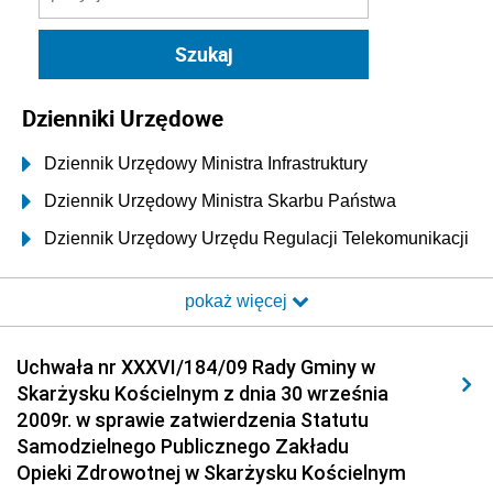
Dzienniki Urzędowe
Dziennik Urzędowy Ministra Infrastruktury
Dziennik Urzędowy Ministra Skarbu Państwa
Dziennik Urzędowy Urzędu Regulacji Telekomunikacji
i Poczty
pokaż więcej
Dziennik Urzędowy Ministra Transportu i Budownictwa
Dziennik Urzędowy Urzędu Komunikacji
Uchwała nr XXXVI/184/09 Rady Gminy w
Elektronicznej
Skarżysku Kościelnym z dnia 30 września
Dziennik Urzędowy Ministra Spraw Wewnętrznych i
2009r. w sprawie zatwierdzenia Statutu
Administracji
Samodzielnego Publicznego Zakładu
Dziennik Urzędowy Ministra Transportu
Opieki Zdrowotnej w Skarżysku Kościelnym