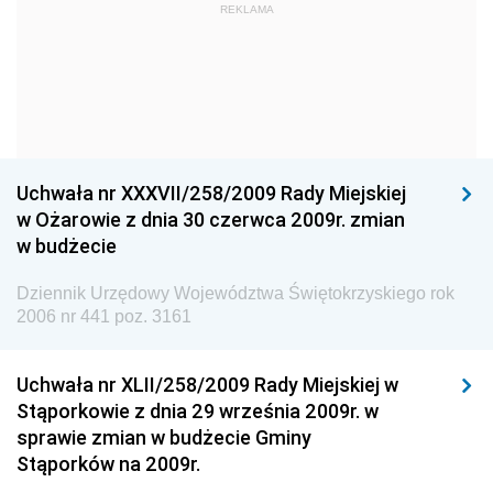
Dziennik Urzędowy Ministra Kultury i Dziedzictwa
REKLAMA
Narodowego
Dziennik Urzędowy Komendy Głównej Policji
Dziennik Urzędowy Ministra Gospodarki
Dziennik Urzędowy Urzędu Ochrony Konkurencji i
Konsumentów
Uchwała nr XXXVII/258/2009 Rady Miejskiej
Dziennik Urzędowy Ministra Pracy i Polityki
w Ożarowie z dnia 30 czerwca 2009r. zmian
Społecznej
w budżecie
Dziennik Urzędowy Ministra Spraw Zagranicznych
Dziennik Urzędowy Województwa Świętokrzyskiego rok
Dziennik Urzędowy Urzędu Lotnictwa Cywilnego
2006 nr 441 poz. 3161
Dziennik Urzędowy Komisji Nadzoru Finansowego
Uchwała nr XLII/258/2009 Rady Miejskiej w
Dziennik Urzędowy Ministerstwa Hutnictwa i
Stąporkowie z dnia 29 września 2009r. w
Przemysłu Maszynowego
sprawie zmian w budżecie Gminy
Dziennik Urzędowy Ministerstwa Zdrowia i Opieki
Stąporków na 2009r.
Społecznej