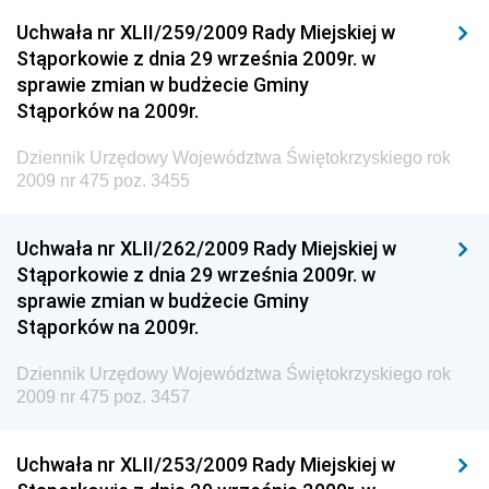
Dziennik Urzędowy Ministra Klimatu i Środowiska
Uchwała nr XLII/259/2009 Rady Miejskiej w
Dziennik Urzędowy Ministerstwa Kultury, Dziedzictwa
Stąporkowie z dnia 29 września 2009r. w
Narodowego i Sportu
sprawie zmian w budżecie Gminy
Stąporków na 2009r.
Dziennik Urzędowy Ministra Finansów, Funduszy i
Polityki Regionalnej
Dziennik Urzędowy Województwa Świętokrzyskiego rok
Dziennik Urzędowy Ministra Rozwoju, Pracy i
2009 nr 475 poz. 3455
Technologii
Dziennik Urzędowy Ministra Kultury, Dziedzictwa
Uchwała nr XLII/262/2009 Rady Miejskiej w
Narodowego i Sportu
Stąporkowie z dnia 29 września 2009r. w
sprawie zmian w budżecie Gminy
Dziennik Urzędowy Ministra Rodziny i Polityki
Stąporków na 2009r.
Społecznej
Dziennik Urzędowy Komendy Głównej Straży
Dziennik Urzędowy Województwa Świętokrzyskiego rok
Granicznej
2009 nr 475 poz. 3457
Dziennik Urzędowy Głównego Inspektoratu Transportu
Drogowego
Uchwała nr XLII/253/2009 Rady Miejskiej w