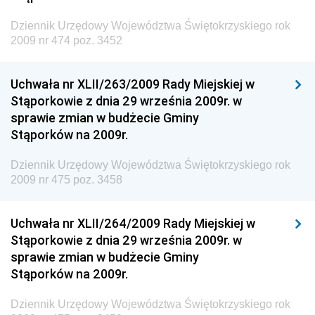
Dziennik Urzędowy Głównego Inspektoratu Ochrony
Środowiska
Dziennik Urzędowy Województwa Świętokrzyskiego rok
2009 nr 474 poz. 3452
Dziennik Urzędowy Generalnej Dyrekcji Ochrony
Środowiska
Uchwała nr XLII/263/2009 Rady Miejskiej w
Dziennik Urzędowy Ministerstwa Administracji,
Stąporkowie z dnia 29 września 2009r. w
Gospodarki Terenowej i Ochrony Środowiska
sprawie zmian w budżecie Gminy
Dziennik Urzędowy Ministerstwa Administracji i
Stąporków na 2009r.
Gospodarki Przestrzennej
Dziennik Urzędowy Województwa Świętokrzyskiego rok
Dziennik Urzędowy Unii Europejskiej, L
2009 nr 475 poz. 3458
Dziennik Urzędowy Ministerstwa Komunikacji
Dziennik Urzędowy Ministerstwa Przemysłu
Uchwała nr XLII/264/2009 Rady Miejskiej w
Chemicznego i Lekkiego
Stąporkowie z dnia 29 września 2009r. w
sprawie zmian w budżecie Gminy
Dziennik Urzędowy Ministerstwa Rolnictwa i
Stąporków na 2009r.
Gospodarki Żywnościowej
Dziennik Urzędowy Ministra Rodziny, Pracy i Polityki
Dziennik Urzędowy Województwa Świętokrzyskiego rok