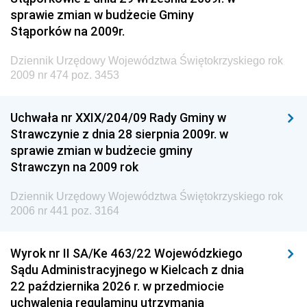
Krajowych i Autostrad
sprawie zmian w budżecie Gminy
Dziennik Urzędowy Ministra Środowiska
Stąporków na 2009r.
Dziennik Urzędowy Ministra Administracji i Cyfryzacji
Dziennik Urzędowy Województwa Świętokrzyskiego rok
Dziennik Urzędowy Ministra Edukacji
2009 nr 474 poz. 3453
Dziennik Urzędowy Ministra Nauki
Uchwała nr XXIX/204/09 Rady Gminy w
Dziennik Urzędowy Ministra Przemysłu
Strawczynie z dnia 28 sierpnia 2009r. w
Dziennik Urzędowy Ministra Finansów i Gospodarki
sprawie zmian w budżecie gminy
Strawczyn na 2009 rok
Dziennik Urzędowy Ministra do Spraw Unii
Europejskiej
Dziennik Urzędowy Województwa Świętokrzyskiego rok
Dziennik Urzędowy Agencji Wywiadu
2006 nr 441 poz. 3164
Wyrok nr II SA/Ke 463/22 Wojewódzkiego
Sądu Administracyjnego w Kielcach z dnia
22 października 2026 r. w przedmiocie
uchwalenia regulaminu utrzymania