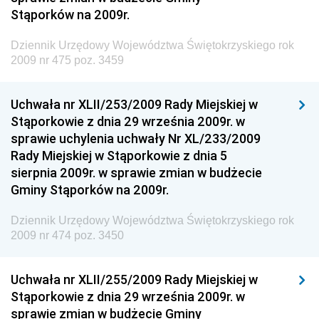
Dziennik Urzędowy Naczelnego Dyrektora Archiwów
Stąporków na 2009r.
Państwowych
Dziennik Urzędowy Województwa Świętokrzyskiego rok
Dziennik Urzędowy Ministra Finansów, Inwestycji i
2009 nr 475 poz. 3459
Rozwoju
Dziennik Urzędowy Ministra Klimatu
Uchwała nr XLII/253/2009 Rady Miejskiej w
Dziennik Urzędowy Ministra Sportu
Stąporkowie z dnia 29 września 2009r. w
Dziennik Urzędowy Ministra Funduszy i Polityki
sprawie uchylenia uchwały Nr XL/233/2009
Regionalnej
Rady Miejskiej w Stąporkowie z dnia 5
sierpnia 2009r. w sprawie zmian w budżecie
Dziennik Urzędowy Ministra Aktywów Państwowych
Gminy Stąporków na 2009r.
Dziennik Urzędowy Ministra Zdrowia
Dziennik Urzędowy Województwa Świętokrzyskiego rok
Dziennik Urzędowy Ministra Środowiska i Głównego
2009 nr 474 poz. 3450
Inspektora Ochrony Środowiska
Dziennik Urzędowy Ministra Klimatu i Środowiska
Uchwała nr XLII/255/2009 Rady Miejskiej w
Dziennik Urzędowy Ministerstwa Kultury, Dziedzictwa
Stąporkowie z dnia 29 września 2009r. w
Narodowego i Sportu
sprawie zmian w budżecie Gminy