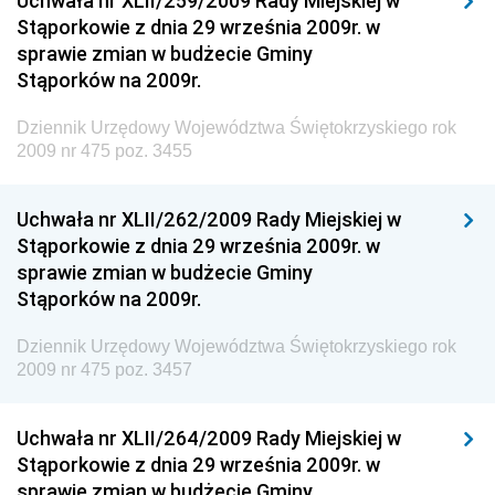
Uchwała nr XLII/259/2009 Rady Miejskiej w
Dziennik Urzędowy Ministra Infrastruktury i
Stąporkowie z dnia 29 września 2009r. w
Budownictwa
sprawie zmian w budżecie Gminy
Stąporków na 2009r.
Dziennik Urzędowy Ministra Gospodarki Morskiej i
Żeglugi Śródlądowej
Dziennik Urzędowy Województwa Świętokrzyskiego rok
Dziennik Urzędowy Ministra Energii
2009 nr 475 poz. 3455
Dziennik Urzędowy Ministra Finansów
Uchwała nr XLII/262/2009 Rady Miejskiej w
Dziennik Urzędowy Ministra Sprawiedliwości
Stąporkowie z dnia 29 września 2009r. w
Dziennik Urzędowy Ministra Rozwoju i Finansów
sprawie zmian w budżecie Gminy
Stąporków na 2009r.
Dziennik Urzędowy Wyższego Urzędu Górniczego
Dziennik Urzędowy Prezesa Urzędu Transportu
Dziennik Urzędowy Województwa Świętokrzyskiego rok
Kolejowego
2009 nr 475 poz. 3457
Dziennik Urzędowy Ministra Przedsiębiorczości i
Technologii
Uchwała nr XLII/264/2009 Rady Miejskiej w
Stąporkowie z dnia 29 września 2009r. w
Dziennik Urzędowy Ministra Inwestycji i Rozwoju
sprawie zmian w budżecie Gminy