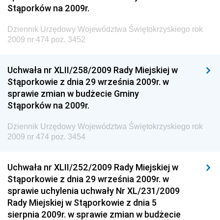
Stąporków na 2009r.
Dziennik Urzędowy Ministra Finansów, Funduszy i
Polityki Regionalnej
Dziennik Urzędowy Województwa Świętokrzyskiego rok
Dziennik Urzędowy Ministra Rozwoju, Pracy i
2009 nr 474 poz. 3452
Technologii
Dziennik Urzędowy Ministra Kultury, Dziedzictwa
Uchwała nr XLII/258/2009 Rady Miejskiej w
Narodowego i Sportu
Stąporkowie z dnia 29 września 2009r. w
sprawie zmian w budżecie Gminy
Dziennik Urzędowy Ministra Rodziny i Polityki
Stąporków na 2009r.
Społecznej
Dziennik Urzędowy Komendy Głównej Straży
Dziennik Urzędowy Województwa Świętokrzyskiego rok
Granicznej
2009 nr 474 poz. 3454
Dziennik Urzędowy Głównego Inspektoratu Transportu
Drogowego
Uchwała nr XLII/252/2009 Rady Miejskiej w
Stąporkowie z dnia 29 września 2009r. w
Dziennik Urzędowy Narodowego Banku Polskiego
sprawie uchylenia uchwały Nr XL/231/2009
Dziennik Urzędowy Komendy Głównej Policji
Rady Miejskiej w Stąporkowie z dnia 5
sierpnia 2009r. w sprawie zmian w budżecie
Dziennik Urzędowy Ministra Pracy i Polityki