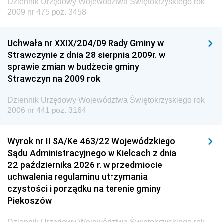
Dziennik Urzędowy Województwa Świętokrzyskiego rok
Dziennik Urzędowy Ministra Edukacji
2009 nr 475 poz. 3458
Dziennik Urzędowy Ministra Nauki
Uchwała nr XXIX/204/09 Rady Gminy w
Dziennik Urzędowy Ministra Przemysłu
Strawczynie z dnia 28 sierpnia 2009r. w
Dziennik Urzędowy Ministra Finansów i Gospodarki
sprawie zmian w budżecie gminy
Strawczyn na 2009 rok
Dziennik Urzędowy Ministra do Spraw Unii
Europejskiej
Dziennik Urzędowy Województwa Świętokrzyskiego rok
Dziennik Urzędowy Agencji Wywiadu
2006 nr 441 poz. 3164
Wyrok nr II SA/Ke 463/22 Wojewódzkiego
Sądu Administracyjnego w Kielcach z dnia
22 października 2026 r. w przedmiocie
uchwalenia regulaminu utrzymania
czystości i porządku na terenie gminy
Piekoszów
Dziennik Urzędowy Województwa Świętokrzyskiego rok