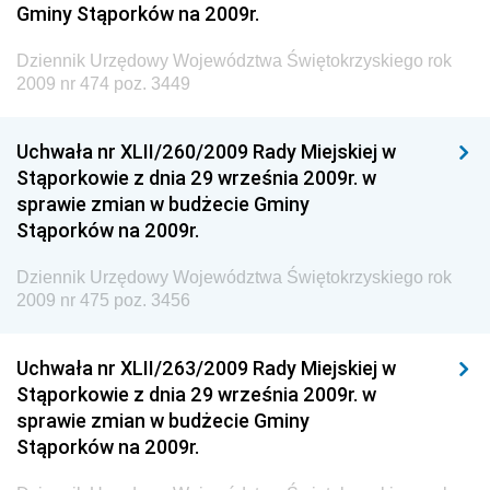
Gminy Stąporków na 2009r.
Społecznej
Dziennik Urzędowy Ministra Transportu, Budownictwa
Dziennik Urzędowy Województwa Świętokrzyskiego rok
i Gospodarki Morskiej
2009 nr 474 poz. 3449
Dziennik Urzędowy Ministra Rozwoju i Technologii
Uchwała nr XLII/260/2009 Rady Miejskiej w
Dziennik Urzędowy Ministra Spraw Zagranicznych
Stąporkowie z dnia 29 września 2009r. w
Dziennik Urzędowy Centralnego Biura
sprawie zmian w budżecie Gminy
Antykorupcyjnego
Stąporków na 2009r.
Dziennik Urzędowy Agencji Bezpieczeństwa
Wewnętrznego
Dziennik Urzędowy Województwa Świętokrzyskiego rok
2009 nr 475 poz. 3456
Dziennik Urzędowy Urzędu Patentowego
Rzeczypospolitej Polskiej
Uchwała nr XLII/263/2009 Rady Miejskiej w
Dziennik Urzędowy Generalnej Dyrekcji Dróg
Stąporkowie z dnia 29 września 2009r. w
Krajowych i Autostrad
sprawie zmian w budżecie Gminy
Dziennik Urzędowy Ministra Środowiska
Stąporków na 2009r.
Dziennik Urzędowy Ministra Administracji i Cyfryzacji