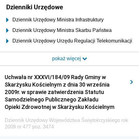
Dzienniki Urzędowe
Dziennik Urzędowy Ministra Infrastruktury
Dziennik Urzędowy Ministra Skarbu Państwa
Dziennik Urzędowy Urzędu Regulacji Telekomunikacji
i Poczty
pokaż więcej
Dziennik Urzędowy Ministra Transportu i Budownictwa
Dziennik Urzędowy Urzędu Komunikacji
Uchwała nr XXXVI/184/09 Rady Gminy w
Elektronicznej
Skarżysku Kościelnym z dnia 30 września
Dziennik Urzędowy Ministra Spraw Wewnętrznych i
2009r. w sprawie zatwierdzenia Statutu
Administracji
Samodzielnego Publicznego Zakładu
Dziennik Urzędowy Ministra Transportu
Opieki Zdrowotnej w Skarżysku Kościelnym
Dziennik Urzędowy Ministra Budownictwa
Dziennik Urzędowy Województwa Świętokrzyskiego rok
Dziennik Urzędowy Ministra Nauki i Szkolnictwa
2009 nr 477 poz. 3474
Wyższego