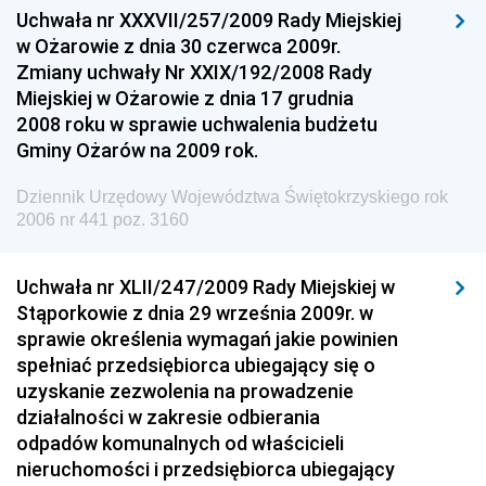
Uchwała nr XXXVII/257/2009 Rady Miejskiej
Dziennik Urzędowy Ministra Gospodarki
w Ożarowie z dnia 30 czerwca 2009r.
Dziennik Urzędowy Urzędu Ochrony Konkurencji i
Zmiany uchwały Nr XXIX/192/2008 Rady
Konsumentów
Miejskiej w Ożarowie z dnia 17 grudnia
Dziennik Urzędowy Ministra Pracy i Polityki
2008 roku w sprawie uchwalenia budżetu
Społecznej
Gminy Ożarów na 2009 rok.
Dziennik Urzędowy Ministra Spraw Zagranicznych
Dziennik Urzędowy Województwa Świętokrzyskiego rok
Dziennik Urzędowy Urzędu Lotnictwa Cywilnego
2006 nr 441 poz. 3160
Dziennik Urzędowy Komisji Nadzoru Finansowego
Uchwała nr XLII/247/2009 Rady Miejskiej w
Dziennik Urzędowy Ministerstwa Hutnictwa i
Stąporkowie z dnia 29 września 2009r. w
Przemysłu Maszynowego
sprawie określenia wymagań jakie powinien
Dziennik Urzędowy Ministerstwa Zdrowia i Opieki
spełniać przedsiębiorca ubiegający się o
Społecznej
uzyskanie zezwolenia na prowadzenie
działalności w zakresie odbierania
Dziennik Urzędowy Ministerstwa Rolnictwa, Leśnictwa
odpadów komunalnych od właścicieli
i Gospodarki Żywnościowej
nieruchomości i przedsiębiorca ubiegający
Dziennik Urzędowy Ministra Spraw Wewnętrznych