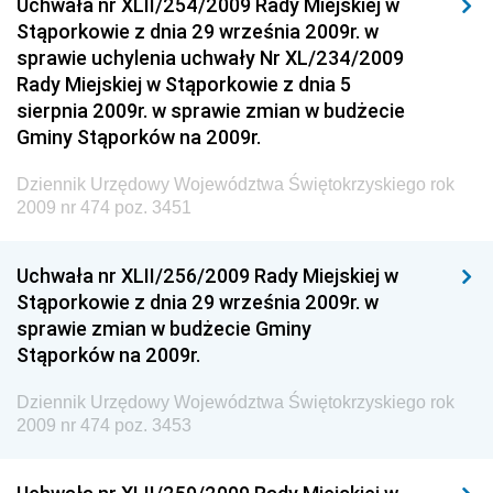
Uchwała nr XLII/254/2009 Rady Miejskiej w
Środowiska
Stąporkowie z dnia 29 września 2009r. w
Dziennik Urzędowy Ministerstwa Administracji,
sprawie uchylenia uchwały Nr XL/234/2009
Gospodarki Terenowej i Ochrony Środowiska
Rady Miejskiej w Stąporkowie z dnia 5
sierpnia 2009r. w sprawie zmian w budżecie
Dziennik Urzędowy Ministerstwa Administracji i
Gminy Stąporków na 2009r.
Gospodarki Przestrzennej
Dziennik Urzędowy Unii Europejskiej, L
Dziennik Urzędowy Województwa Świętokrzyskiego rok
2009 nr 474 poz. 3451
Dziennik Urzędowy Ministerstwa Komunikacji
Dziennik Urzędowy Ministerstwa Przemysłu
Uchwała nr XLII/256/2009 Rady Miejskiej w
Chemicznego i Lekkiego
Stąporkowie z dnia 29 września 2009r. w
Dziennik Urzędowy Ministerstwa Rolnictwa i
sprawie zmian w budżecie Gminy
Gospodarki Żywnościowej
Stąporków na 2009r.
Dziennik Urzędowy Ministra Rodziny, Pracy i Polityki
Społecznej
Dziennik Urzędowy Województwa Świętokrzyskiego rok
2009 nr 474 poz. 3453
Dziennik Urzędowy Ministra Cyfryzacji
Dziennik Urzędowy Ministra Rozwoju