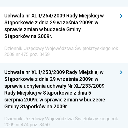
Dziennik Urzędowy Ministra Przedsiębiorczości i
Technologii
Uchwała nr XLII/264/2009 Rady Miejskiej w
Stąporkowie z dnia 29 września 2009r. w
Dziennik Urzędowy Ministra Inwestycji i Rozwoju
sprawie zmian w budżecie Gminy
Dziennik Urzędowy Naczelnego Dyrektora Archiwów
Stąporków na 2009r.
Państwowych
Dziennik Urzędowy Województwa Świętokrzyskiego rok
Dziennik Urzędowy Ministra Finansów, Inwestycji i
2009 nr 475 poz. 3459
Rozwoju
Dziennik Urzędowy Ministra Klimatu
Uchwała nr XLII/253/2009 Rady Miejskiej w
Dziennik Urzędowy Ministra Sportu
Stąporkowie z dnia 29 września 2009r. w
Dziennik Urzędowy Ministra Funduszy i Polityki
sprawie uchylenia uchwały Nr XL/233/2009
Regionalnej
Rady Miejskiej w Stąporkowie z dnia 5
sierpnia 2009r. w sprawie zmian w budżecie
Dziennik Urzędowy Ministra Aktywów Państwowych
Gminy Stąporków na 2009r.
Dziennik Urzędowy Ministra Zdrowia
Dziennik Urzędowy Województwa Świętokrzyskiego rok
Dziennik Urzędowy Ministra Środowiska i Głównego
2009 nr 474 poz. 3450
Inspektora Ochrony Środowiska