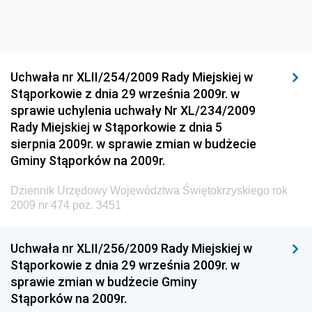
Dziennik Urzędowy Głównego Inspektoratu Ochrony
Środowiska
Dziennik Urzędowy Generalnej Dyrekcji Ochrony
Uchwała nr XLII/254/2009 Rady Miejskiej w
Środowiska
Stąporkowie z dnia 29 września 2009r. w
Dziennik Urzędowy Ministerstwa Administracji,
sprawie uchylenia uchwały Nr XL/234/2009
Gospodarki Terenowej i Ochrony Środowiska
Rady Miejskiej w Stąporkowie z dnia 5
sierpnia 2009r. w sprawie zmian w budżecie
Dziennik Urzędowy Ministerstwa Administracji i
Gminy Stąporków na 2009r.
Gospodarki Przestrzennej
Dziennik Urzędowy Unii Europejskiej, L
Dziennik Urzędowy Województwa Świętokrzyskiego rok
2009 nr 474 poz. 3451
Dziennik Urzędowy Ministerstwa Komunikacji
Dziennik Urzędowy Ministerstwa Przemysłu
Uchwała nr XLII/256/2009 Rady Miejskiej w
Chemicznego i Lekkiego
Stąporkowie z dnia 29 września 2009r. w
Dziennik Urzędowy Ministerstwa Rolnictwa i
sprawie zmian w budżecie Gminy
Gospodarki Żywnościowej
Stąporków na 2009r.
Dziennik Urzędowy Ministra Rodziny, Pracy i Polityki