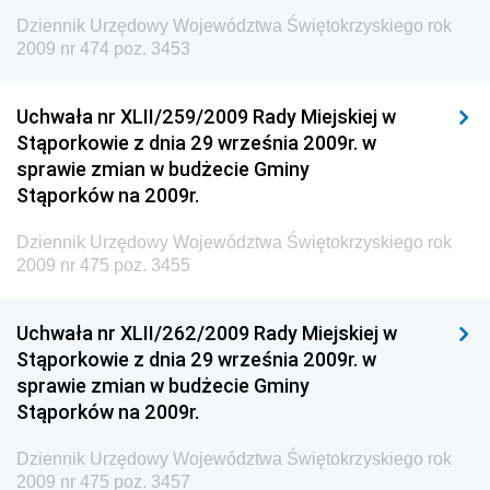
Społecznej
Dziennik Urzędowy Województwa Świętokrzyskiego rok
2009 nr 474 poz. 3453
Dziennik Urzędowy Ministra Cyfryzacji
Dziennik Urzędowy Ministra Rozwoju
Uchwała nr XLII/259/2009 Rady Miejskiej w
Dziennik Urzędowy Ministra Infrastruktury i
Stąporkowie z dnia 29 września 2009r. w
Budownictwa
sprawie zmian w budżecie Gminy
Stąporków na 2009r.
Dziennik Urzędowy Ministra Gospodarki Morskiej i
Żeglugi Śródlądowej
Dziennik Urzędowy Województwa Świętokrzyskiego rok
Dziennik Urzędowy Ministra Energii
2009 nr 475 poz. 3455
Dziennik Urzędowy Ministra Finansów
Uchwała nr XLII/262/2009 Rady Miejskiej w
Dziennik Urzędowy Ministra Sprawiedliwości
Stąporkowie z dnia 29 września 2009r. w
Dziennik Urzędowy Ministra Rozwoju i Finansów
sprawie zmian w budżecie Gminy
Stąporków na 2009r.
Dziennik Urzędowy Wyższego Urzędu Górniczego
Dziennik Urzędowy Prezesa Urzędu Transportu
Dziennik Urzędowy Województwa Świętokrzyskiego rok
Kolejowego
2009 nr 475 poz. 3457