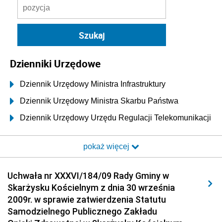
Dzienniki Urzędowe
Dziennik Urzędowy Ministra Infrastruktury
Dziennik Urzędowy Ministra Skarbu Państwa
Dziennik Urzędowy Urzędu Regulacji Telekomunikacji
i Poczty
pokaż więcej
Dziennik Urzędowy Ministra Transportu i Budownictwa
Dziennik Urzędowy Urzędu Komunikacji
Uchwała nr XXXVI/184/09 Rady Gminy w
Elektronicznej
Skarżysku Kościelnym z dnia 30 września
Dziennik Urzędowy Ministra Spraw Wewnętrznych i
2009r. w sprawie zatwierdzenia Statutu
Administracji
Samodzielnego Publicznego Zakładu
Dziennik Urzędowy Ministra Transportu