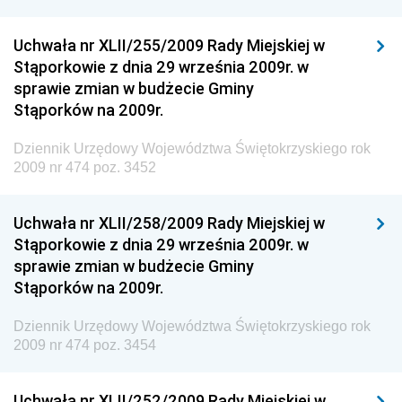
Dziennik Urzędowy Ministra Klimatu i Środowiska
Uchwała nr XLII/255/2009 Rady Miejskiej w
Dziennik Urzędowy Ministerstwa Kultury, Dziedzictwa
Stąporkowie z dnia 29 września 2009r. w
Narodowego i Sportu
sprawie zmian w budżecie Gminy
Stąporków na 2009r.
Dziennik Urzędowy Ministra Finansów, Funduszy i
Polityki Regionalnej
Dziennik Urzędowy Województwa Świętokrzyskiego rok
Dziennik Urzędowy Ministra Rozwoju, Pracy i
2009 nr 474 poz. 3452
Technologii
Dziennik Urzędowy Ministra Kultury, Dziedzictwa
Uchwała nr XLII/258/2009 Rady Miejskiej w
Narodowego i Sportu
Stąporkowie z dnia 29 września 2009r. w
sprawie zmian w budżecie Gminy
Dziennik Urzędowy Ministra Rodziny i Polityki
Stąporków na 2009r.
Społecznej
Dziennik Urzędowy Komendy Głównej Straży
Dziennik Urzędowy Województwa Świętokrzyskiego rok
Granicznej
2009 nr 474 poz. 3454
Dziennik Urzędowy Głównego Inspektoratu Transportu
Drogowego
Uchwała nr XLII/252/2009 Rady Miejskiej w