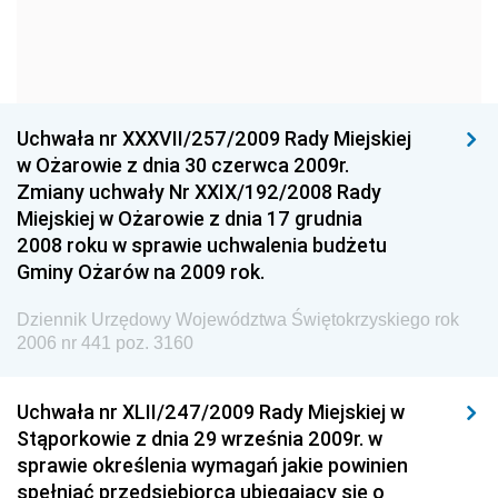
Dziennik Urzędowy Ministra Kultury i Dziedzictwa
Narodowego
Dziennik Urzędowy Komendy Głównej Policji
Uchwała nr XXXVII/257/2009 Rady Miejskiej
Dziennik Urzędowy Ministra Gospodarki
w Ożarowie z dnia 30 czerwca 2009r.
Dziennik Urzędowy Urzędu Ochrony Konkurencji i
Zmiany uchwały Nr XXIX/192/2008 Rady
Konsumentów
Miejskiej w Ożarowie z dnia 17 grudnia
Dziennik Urzędowy Ministra Pracy i Polityki
2008 roku w sprawie uchwalenia budżetu
Społecznej
Gminy Ożarów na 2009 rok.
Dziennik Urzędowy Ministra Spraw Zagranicznych
Dziennik Urzędowy Województwa Świętokrzyskiego rok
Dziennik Urzędowy Urzędu Lotnictwa Cywilnego
2006 nr 441 poz. 3160
Dziennik Urzędowy Komisji Nadzoru Finansowego
Uchwała nr XLII/247/2009 Rady Miejskiej w
Dziennik Urzędowy Ministerstwa Hutnictwa i
Stąporkowie z dnia 29 września 2009r. w
Przemysłu Maszynowego
sprawie określenia wymagań jakie powinien
Dziennik Urzędowy Ministerstwa Zdrowia i Opieki
spełniać przedsiębiorca ubiegający się o