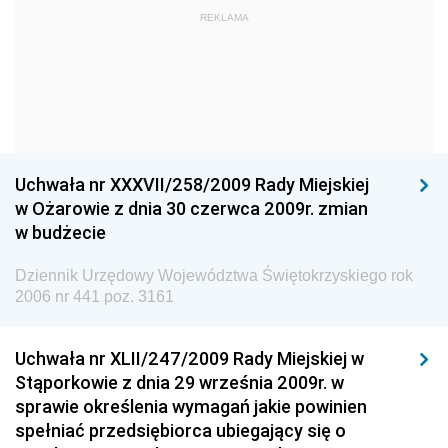
Dziennik Urzędowy Ministra Kultury i Dziedzictwa
REKLAMA
Narodowego
Dziennik Urzędowy Komendy Głównej Policji
Dziennik Urzędowy Ministra Gospodarki
Dziennik Urzędowy Urzędu Ochrony Konkurencji i
Konsumentów
Uchwała nr XXXVII/258/2009 Rady Miejskiej
Dziennik Urzędowy Ministra Pracy i Polityki
w Ożarowie z dnia 30 czerwca 2009r. zmian
Społecznej
w budżecie
Dziennik Urzędowy Ministra Spraw Zagranicznych
Dziennik Urzędowy Województwa Świętokrzyskiego rok
Dziennik Urzędowy Urzędu Lotnictwa Cywilnego
2006 nr 441 poz. 3161
Dziennik Urzędowy Komisji Nadzoru Finansowego
Uchwała nr XLII/247/2009 Rady Miejskiej w
Dziennik Urzędowy Ministerstwa Hutnictwa i
Stąporkowie z dnia 29 września 2009r. w
Przemysłu Maszynowego
sprawie określenia wymagań jakie powinien
Dziennik Urzędowy Ministerstwa Zdrowia i Opieki
spełniać przedsiębiorca ubiegający się o
Społecznej