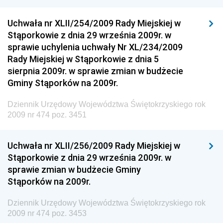
Społecznej
Uchwała nr XLII/254/2009 Rady Miejskiej w
Dziennik Urzędowy Ministra Cyfryzacji
Stąporkowie z dnia 29 września 2009r. w
Dziennik Urzędowy Ministra Rozwoju
sprawie uchylenia uchwały Nr XL/234/2009
Dziennik Urzędowy Ministra Infrastruktury i
Rady Miejskiej w Stąporkowie z dnia 5
Budownictwa
sierpnia 2009r. w sprawie zmian w budżecie
Gminy Stąporków na 2009r.
Dziennik Urzędowy Ministra Gospodarki Morskiej i
Żeglugi Śródlądowej
Dziennik Urzędowy Województwa Świętokrzyskiego rok
Dziennik Urzędowy Ministra Energii
2009 nr 474 poz. 3451
Dziennik Urzędowy Ministra Finansów
Uchwała nr XLII/256/2009 Rady Miejskiej w
Dziennik Urzędowy Ministra Sprawiedliwości
Stąporkowie z dnia 29 września 2009r. w
Dziennik Urzędowy Ministra Rozwoju i Finansów
sprawie zmian w budżecie Gminy
Stąporków na 2009r.
Dziennik Urzędowy Wyższego Urzędu Górniczego
Dziennik Urzędowy Prezesa Urzędu Transportu
Dziennik Urzędowy Województwa Świętokrzyskiego rok
Kolejowego
2009 nr 474 poz. 3453