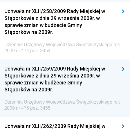
Dziennik Urzędowy Ministra Klimatu i Środowiska
Uchwała nr XLII/258/2009 Rady Miejskiej w
Dziennik Urzędowy Ministerstwa Kultury, Dziedzictwa
Stąporkowie z dnia 29 września 2009r. w
Narodowego i Sportu
sprawie zmian w budżecie Gminy
Stąporków na 2009r.
Dziennik Urzędowy Ministra Finansów, Funduszy i
Polityki Regionalnej
Dziennik Urzędowy Województwa Świętokrzyskiego rok
Dziennik Urzędowy Ministra Rozwoju, Pracy i
2009 nr 474 poz. 3454
Technologii
Dziennik Urzędowy Ministra Kultury, Dziedzictwa
Uchwała nr XLII/259/2009 Rady Miejskiej w
Narodowego i Sportu
Stąporkowie z dnia 29 września 2009r. w
sprawie zmian w budżecie Gminy
Dziennik Urzędowy Ministra Rodziny i Polityki
Stąporków na 2009r.
Społecznej
Dziennik Urzędowy Komendy Głównej Straży
Dziennik Urzędowy Województwa Świętokrzyskiego rok
Granicznej
2009 nr 475 poz. 3455
Dziennik Urzędowy Głównego Inspektoratu Transportu
Drogowego
Uchwała nr XLII/262/2009 Rady Miejskiej w