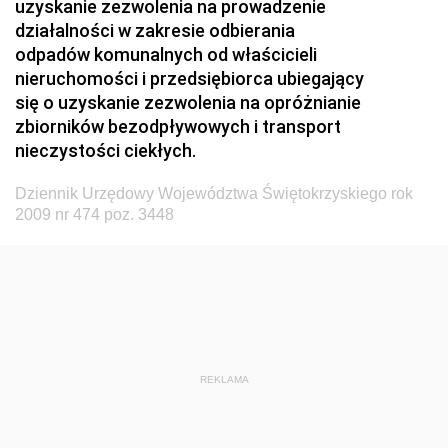
uzyskanie zezwolenia na prowadzenie
działalności w zakresie odbierania
Dziennik Urzędowy Ministerstwa Rolnictwa, Leśnictwa
odpadów komunalnych od właścicieli
i Gospodarki Żywnościowej
nieruchomości i przedsiębiorca ubiegający
Dziennik Urzędowy Ministra Spraw Wewnętrznych
się o uzyskanie zezwolenia na opróżnianie
Dziennik Urzędowy Ministra Transportu, Budownictwa
zbiorników bezodpływowych i transport
i Gospodarki Morskiej
nieczystości ciekłych.
Dziennik Urzędowy Ministra Administracji i Cyfryzacji
Dziennik Urzędowy Województwa Świętokrzyskiego rok
Dziennik Urzędowy Głównego Inspektora Ochrony
2009 nr 474 poz. 3448
Środowiska
Dziennik Urzędowy Ministra Środowiska
Dziennik Urzędowy Ministra Sportu i Turystyki
Dziennik Urzędowy Ministra Rozwoju Regionalnego
Dziennik Urzędowy Ministra Budownictwa i Przemysłu
REKLAMA
Materiałów Budowlanych
Dziennik Urzędowy Ministra Infrastruktury i Rozwoju