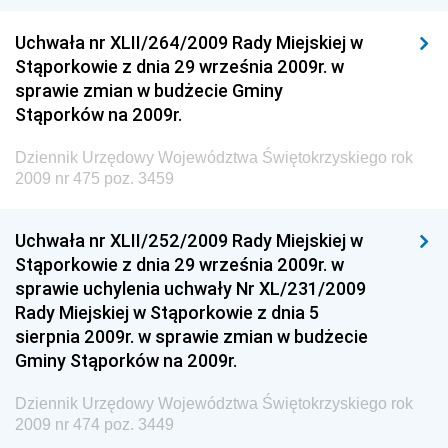
Dziennik Urzędowy Ministra Przedsiębiorczości i
Technologii
Uchwała nr XLII/264/2009 Rady Miejskiej w
Stąporkowie z dnia 29 września 2009r. w
Dziennik Urzędowy Ministra Inwestycji i Rozwoju
sprawie zmian w budżecie Gminy
Dziennik Urzędowy Naczelnego Dyrektora Archiwów
Stąporków na 2009r.
Państwowych
Dziennik Urzędowy Województwa Świętokrzyskiego rok
Dziennik Urzędowy Ministra Finansów, Inwestycji i
2009 nr 475 poz. 3459
Rozwoju
Dziennik Urzędowy Ministra Klimatu
Uchwała nr XLII/252/2009 Rady Miejskiej w
Dziennik Urzędowy Ministra Sportu
Stąporkowie z dnia 29 września 2009r. w
Dziennik Urzędowy Ministra Funduszy i Polityki
sprawie uchylenia uchwały Nr XL/231/2009
Regionalnej
Rady Miejskiej w Stąporkowie z dnia 5
sierpnia 2009r. w sprawie zmian w budżecie
Dziennik Urzędowy Ministra Aktywów Państwowych
Gminy Stąporków na 2009r.
Dziennik Urzędowy Ministra Zdrowia
Dziennik Urzędowy Województwa Świętokrzyskiego rok
Dziennik Urzędowy Ministra Środowiska i Głównego
2009 nr 474 poz. 3449
Inspektora Ochrony Środowiska