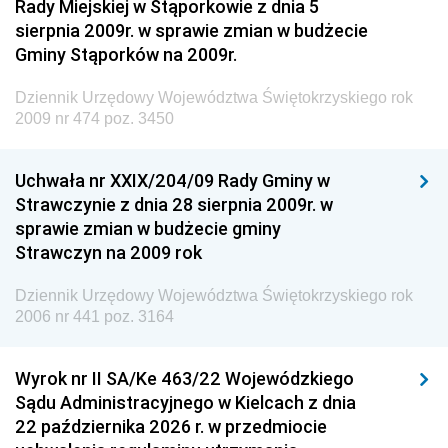
Rady Miejskiej w Stąporkowie z dnia 5
Krajowych i Autostrad
sierpnia 2009r. w sprawie zmian w budżecie
Dziennik Urzędowy Ministra Środowiska
Gminy Stąporków na 2009r.
Dziennik Urzędowy Ministra Administracji i Cyfryzacji
Dziennik Urzędowy Województwa Świętokrzyskiego rok
Dziennik Urzędowy Ministra Edukacji
2009 nr 474 poz. 3450
Dziennik Urzędowy Ministra Nauki
Uchwała nr XXIX/204/09 Rady Gminy w
Dziennik Urzędowy Ministra Przemysłu
Strawczynie z dnia 28 sierpnia 2009r. w
Dziennik Urzędowy Ministra Finansów i Gospodarki
sprawie zmian w budżecie gminy
Strawczyn na 2009 rok
Dziennik Urzędowy Ministra do Spraw Unii
Europejskiej
Dziennik Urzędowy Województwa Świętokrzyskiego rok
Dziennik Urzędowy Agencji Wywiadu
2006 nr 441 poz. 3164
Wyrok nr II SA/Ke 463/22 Wojewódzkiego
Sądu Administracyjnego w Kielcach z dnia
22 października 2026 r. w przedmiocie