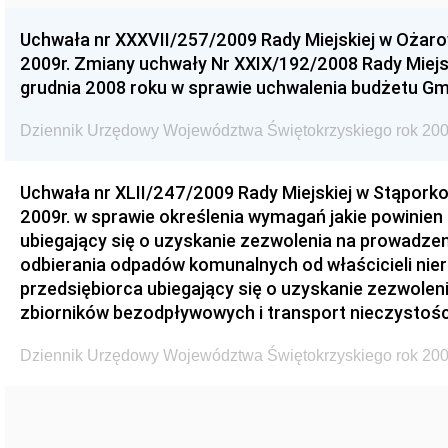
Uchwała nr XXXVII/257/2009 Rady Miejskiej w Ożaro
2009r. Zmiany uchwały Nr XXIX/192/2008 Rady Miejsk
grudnia 2008 roku w sprawie uchwalenia budżetu Gm
Dziennik Urzędowy Województwa Świętokrzyskiego rok 200
Uchwała nr XLII/247/2009 Rady Miejskiej w Stąporko
2009r. w sprawie określenia wymagań jakie powinien
ubiegający się o uzyskanie zezwolenia na prowadzen
odbierania odpadów komunalnych od właścicieli nie
przedsiębiorca ubiegający się o uzyskanie zezwolen
zbiorników bezodpływowych i transport nieczystości
Dziennik Urzędowy Województwa Świętokrzyskiego rok 200