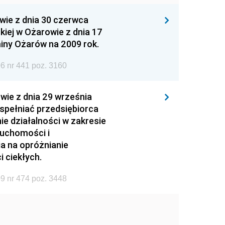
wie z dnia 30 czerwca
iej w Ożarowie z dnia 17
iny Ożarów na 2009 rok.
6 nr 441 poz. 3160
wie z dnia 29 września
 spełniać przedsiębiorca
ie działalności w zakresie
ruchomości i
ia na opróżnianie
 ciekłych.
9 nr 474 poz. 3448