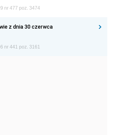
9 nr 477 poz. 3474
wie z dnia 30 czerwca
6 nr 441 poz. 3161