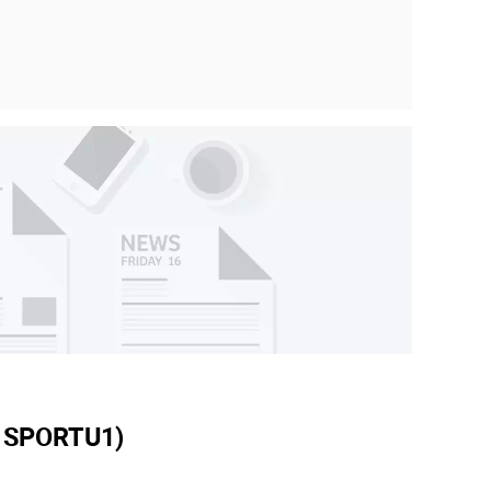
 SPORTU
1)