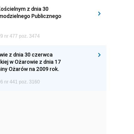
ościelnym z dnia 30
amodzielnego Publicznego
9 nr 477 poz. 3474
wie z dnia 30 czerwca
iej w Ożarowie z dnia 17
iny Ożarów na 2009 rok.
6 nr 441 poz. 3160