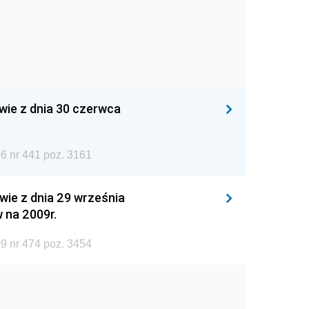
wie z dnia 30 czerwca
6 nr 441 poz. 3161
wie z dnia 29 września
 na 2009r.
9 nr 474 poz. 3454