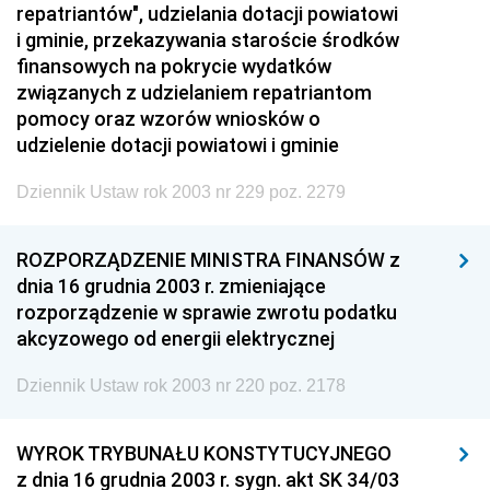
repatriantów", udzielania dotacji powiatowi
i gminie, przekazywania staroście środków
finansowych na pokrycie wydatków
związanych z udzielaniem repatriantom
pomocy oraz wzorów wniosków o
udzielenie dotacji powiatowi i gminie
Dziennik Ustaw rok 2003 nr 229 poz. 2279
ROZPORZĄDZENIE MINISTRA FINANSÓW z
dnia 16 grudnia 2003 r. zmieniające
rozporządzenie w sprawie zwrotu podatku
akcyzowego od energii elektrycznej
Dziennik Ustaw rok 2003 nr 220 poz. 2178
WYROK TRYBUNAŁU KONSTYTUCYJNEGO
z dnia 16 grudnia 2003 r. sygn. akt SK 34/03