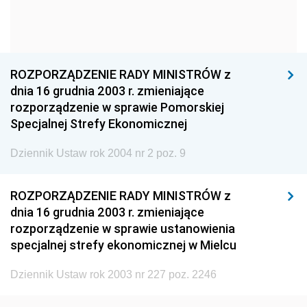
1960
1959
1958
1957
1956
1955
1954
1953
1952
ROZPORZĄDZENIE RADY MINISTRÓW z
1951
1950
1949
dnia 16 grudnia 2003 r. zmieniające
rozporządzenie w sprawie Pomorskiej
1948
1947
1946
Specjalnej Strefy Ekonomicznej
1945
1944
1939
Dziennik Ustaw rok 2004 nr 2 poz. 9
1938
1937
1936
1935
1934
1933
ROZPORZĄDZENIE RADY MINISTRÓW z
dnia 16 grudnia 2003 r. zmieniające
1932
1931
1930
rozporządzenie w sprawie ustanowienia
1929
1928
1927
specjalnej strefy ekonomicznej w Mielcu
1926
1925
1924
Dziennik Ustaw rok 2003 nr 227 poz. 2246
1923
1922
1921