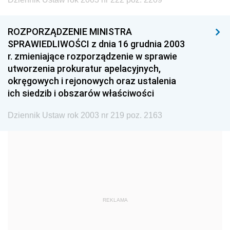
1999
1998
1997
1996
1995
1994
ROZPORZĄDZENIE MINISTRA
1993
1992
1991
SPRAWIEDLIWOŚCI z dnia 16 grudnia 2003
r. zmieniające rozporządzenie w sprawie
1990
1989
1988
utworzenia prokuratur apelacyjnych,
1987
1986
1985
okręgowych i rejonowych oraz ustalenia
ich siedzib i obszarów właściwości
1984
1983
1982
1981
1980
1979
Dziennik Ustaw rok 2003 nr 219 poz. 2163
1978
1977
1976
1975
1974
1973
1972
1971
1970
1969
1968
1967
REKLAMA
1966
1965
1964
1963
1962
1961