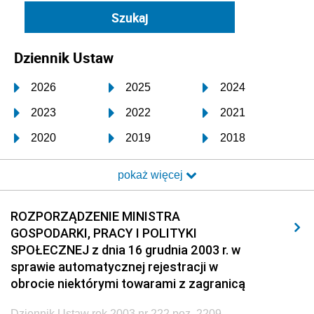
Dziennik Ustaw
2026
2025
2024
2023
2022
2021
2020
2019
2018
2017
2016
2015
pokaż więcej
2014
2013
2012
2011
2010
2009
ROZPORZĄDZENIE MINISTRA
GOSPODARKI, PRACY I POLITYKI
2008
2007
2006
SPOŁECZNEJ z dnia 16 grudnia 2003 r. w
2005
2004
2003
sprawie automatycznej rejestracji w
obrocie niektórymi towarami z zagranicą
2002
2001
2000
Dziennik Ustaw rok 2003 nr 222 poz. 2209