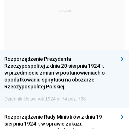
1960
1959
1958
REKLAMA
1957
1956
1955
1954
1953
1952
1951
1950
1949
1948
1947
1946
1945
1944
1939
Rozporządzenie Prezydenta
Rzeczypospolitej z dnia 20 sierpnia 1924 r.
1938
1937
1936
w przedmiocie zmian w postanowieniach o
1935
1934
1933
opodatkowaniu spirytusu na obszarze
Rzeczypospolitej Polskiej.
1932
1931
1930
Dziennik Ustaw rok 1924 nr 74 poz. 738
1929
1928
1927
1926
1925
1924
Rozporządzenie Rady Ministrów z dnia 19
1923
1922
1921
sierpnia 1924 r. w sprawie zakazu