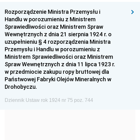
1999
1998
1997
Rozporządzenie Ministra Przemysłu i
1996
1995
1994
Handlu w porozumieniu z Ministrem
1993
1992
1991
Sprawiedliwości oraz Ministrem Spraw
Wewnętrznych z dnia 21 sierpnia 1924 r. o
1990
1989
1988
uzupełnieniu § 4 rozporządzenia Ministra
1987
1986
1985
Przemysłu i Handlu w porozumieniu z
Ministrem Sprawiedliwości oraz Ministrem
1984
1983
1982
Spraw Wewnętrznych z dnia 11 lipca 1923 r.
1981
1980
1979
w przedmiocie zakupu ropy bruttowej dla
Państwowej Fabryki Olejów Mineralnych w
1978
1977
1976
Drohobyczu.
1975
1974
1973
Dziennik Ustaw rok 1924 nr 75 poz. 744
1972
1971
1970
1969
1968
1967
1966
1965
1964
1963
1962
1961