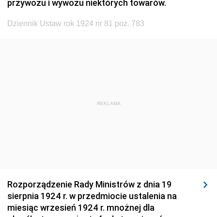
przywozu i wywozu niektórych towarów.
1920
1919
1918
Dziennik Ustaw rok 1924 nr 81 poz. 783
REKLAMA
Rozporządzenie Rady Ministrów z dnia 19
sierpnia 1924 r. w przedmiocie ustalenia na
miesiąc wrzesień 1924 r. mnożnej dla