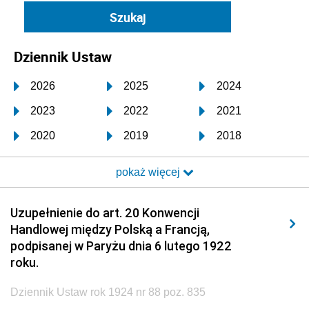
Dziennik Ustaw
2026
2025
2024
2023
2022
2021
2020
2019
2018
2017
2016
2015
pokaż więcej
2014
2013
2012
2011
2010
2009
Uzupełnienie do art. 20 Konwencji
Handlowej między Polską a Francją,
2008
2007
2006
podpisanej w Paryżu dnia 6 lutego 1922
2005
2004
2003
roku.
2002
2001
2000
Dziennik Ustaw rok 1924 nr 88 poz. 835