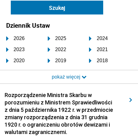
Dziennik Ustaw
2026
2025
2024
2023
2022
2021
2020
2019
2018
2017
2016
2015
pokaż więcej
2014
2013
2012
2011
2010
2009
Rozporządzenie Ministra Skarbu w
porozumieniu z Ministrem Sprawiedliwości
2008
2007
2006
z dnia 5 października 1922 r. w przedmiocie
2005
2004
2003
zmiany rozporządzenia z dnia 31 grudnia
1920 r. o ograniczeniu obrotów dewizami i
2002
2001
2000
walutami zagranicznemi.