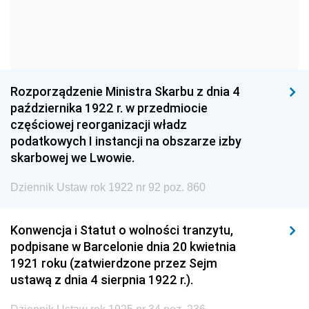
1960
1959
1958
1957
1956
1955
1954
1953
1952
1951
1950
1949
Rozporządzenie Ministra Skarbu z dnia 4
października 1922 r. w przedmiocie
1948
1947
1946
częściowej reorganizacji władz
1945
1944
1939
podatkowych I instancji na obszarze izby
skarbowej we Lwowie.
1938
1937
1936
Dziennik Ustaw rok 1922 nr 92 poz. 860
1935
1934
1933
1932
1931
1930
Konwencja i Statut o wolności tranzytu,
1929
1928
1927
podpisane w Barcelonie dnia 20 kwietnia
1921 roku (zatwierdzone przez Sejm
1926
1925
1924
ustawą z dnia 4 sierpnia 1922 r.).
1923
1922
1921