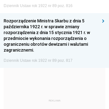
1999
1998
1997
Dziennik Ustaw rok 1922 nr 89 poz. 816
1996
1995
1994
1993
1992
1991
Rozporządzenie Ministra Skarbu z dnia 5
października 1922 r. w sprawie zmiany
1990
1989
1988
rozporządzenia z dnia 15 stycznia 1921 r. w
1987
1986
1985
przedmiocie wykonania rozporządzenia o
ograniczeniu obrotów dewizami i walutami
1984
1983
1982
zagranicznemi.
1981
1980
1979
Dziennik Ustaw rok 1922 nr 89 poz. 817
1978
1977
1976
1975
1974
1973
1972
1971
1970
1969
1968
1967
1966
1965
1964
REKLAMA
1963
1962
1961