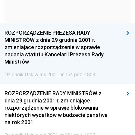
1960
1959
1958
1957
1956
1955
1954
1953
1952
ROZPORZĄDZENIE PREZESA RADY
1951
1950
1949
MINISTRÓW z dnia 29 grudnia 2001 r.
zmieniające rozporządzenie w sprawie
1948
1947
1946
nadania statutu Kancelarii Prezesa Rady
1945
1944
1939
Ministrów
1938
1937
1936
Dziennik Ustaw rok 2001 nr 154 poz. 1808
1935
1934
1933
ROZPORZĄDZENIE RADY MINISTRÓW z
1932
1931
1930
dnia 29 grudnia 2001 r. zmieniające
1929
1928
1927
rozporządzenie w sprawie blokowania
niektórych wydatków w budżecie państwa
1926
1925
1924
na rok 2001
1923
1922
1921