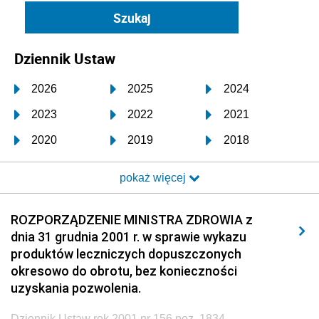
Dziennik Ustaw
2026
2025
2024
2023
2022
2021
2020
2019
2018
2017
2016
2015
pokaż więcej
2014
2013
2012
2011
2010
2009
ROZPORZĄDZENIE MINISTRA ZDROWIA z
dnia 31 grudnia 2001 r. w sprawie wykazu
2008
2007
2006
produktów leczniczych dopuszczonych
2005
2004
2003
okresowo do obrotu, bez konieczności
uzyskania pozwolenia.
2002
2001
2000
Dziennik Ustaw rok 2001 nr 156 poz. 1834