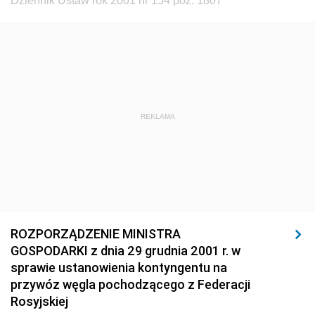
Dziennik Ustaw rok 2001 nr 154 poz. 1807
1920
1919
1918
REKLAMA
ROZPORZĄDZENIE MINISTRA
GOSPODARKI z dnia 29 grudnia 2001 r. w
sprawie ustanowienia kontyngentu na
przywóz węgla pochodzącego z Federacji
Rosyjskiej