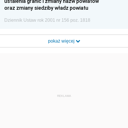
ustalenia granic i zmiany nazw powiatów
oraz zmiany siedziby władz powiatu
Dziennik Ustaw rok 2001 nr 156 poz. 1818
pokaż więcej
REKLAMA