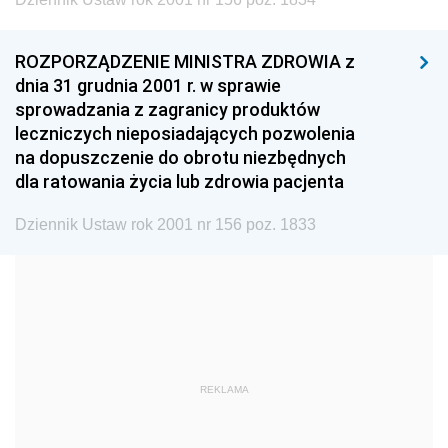
1999
1998
1997
1996
1995
1994
ROZPORZĄDZENIE MINISTRA ZDROWIA z
1993
1992
1991
dnia 31 grudnia 2001 r. w sprawie
sprowadzania z zagranicy produktów
1990
1989
1988
leczniczych nieposiadających pozwolenia
1987
1986
1985
na dopuszczenie do obrotu niezbędnych
dla ratowania życia lub zdrowia pacjenta
1984
1983
1982
1981
1980
1979
Dziennik Ustaw rok 2001 nr 156 poz. 1833
1978
1977
1976
1975
1974
1973
1972
1971
1970
1969
1968
1967
REKLAMA
1966
1965
1964
1963
1962
1961