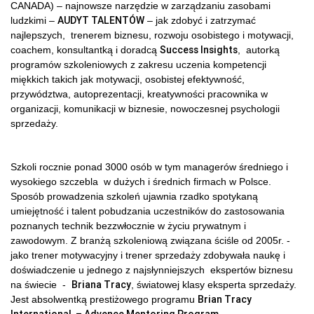
CANADA) – najnowsze narzędzie w zarządzaniu zasobami
AUDYT TALENTÓW
ludzkimi –
– jak zdobyć i zatrzymać
najlepszych, trenerem biznesu, rozwoju osobistego i motywacji,
Success Insights
coachem, konsultantką i doradcą
, autorką
programów szkoleniowych z zakresu uczenia kompetencji
miękkich takich jak motywacji, osobistej efektywność,
przywództwa, autoprezentacji, kreatywności pracownika w
organizacji, komunikacji w biznesie, nowoczesnej psychologii
sprzedaży.
Szkoli rocznie ponad 3000 osób w tym managerów średniego i
wysokiego szczebla w dużych i średnich firmach w Polsce.
Sposób prowadzenia szkoleń ujawnia rzadko spotykaną
umiejętność i talent pobudzania uczestników do zastosowania
poznanych technik bezzwłocznie w życiu prywatnym i
zawodowym. Z branżą szkoleniową związana ściśle od 2005r. -
jako trener motywacyjny i trener sprzedaży zdobywała naukę i
doświadczenie u jednego z najsłynniejszych ekspertów biznesu
Briana Tracy
na świecie -
, światowej klasy eksperta sprzedaży.
Brian Tracy
Jest absolwentką prestiżowego programu