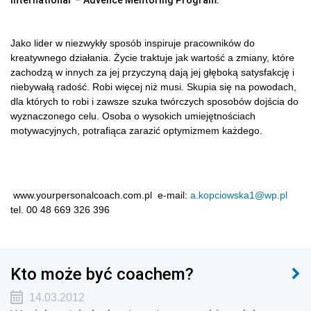
International – Advence Mentoring Program.
Jako lider w niezwykły sposób inspiruje pracowników do
kreatywnego działania. Życie traktuje jak wartość a zmiany, które
zachodzą w innych za jej przyczyną dają jej głęboką satysfakcję i
niebywałą radość. Robi więcej niż musi. Skupia się na powodach,
dla których to robi i zawsze szuka twórczych sposobów dojścia do
wyznaczonego celu. Osoba o wysokich umiejętnościach
motywacyjnych, potrafiąca zarazić optymizmem każdego.
www.yourpersonalcoach.com.pl e-mail:
a.kopciowska1@wp.pl
tel. 00 48 669 326 396
Kto może być coachem?
14.03.2012