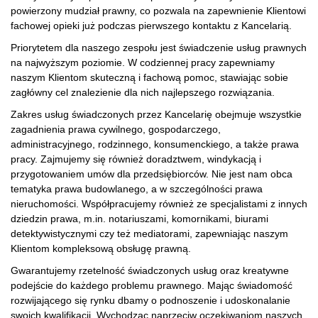
powierzony mudział prawny, co pozwala na zapewnienie Klientowi
fachowej opieki już podczas pierwszego kontaktu z Kancelarią.
Priorytetem dla naszego zespołu jest świadczenie usług prawnych
na najwyższym poziomie. W codziennej pracy zapewniamy
naszym Klientom skuteczną i fachową pomoc, stawiając sobie
zagłówny cel znalezienie dla nich najlepszego rozwiązania.
Zakres usług świadczonych przez Kancelarię obejmuje wszystkie
zagadnienia prawa cywilnego, gospodarczego,
administracyjnego, rodzinnego, konsumenckiego, a także prawa
pracy. Zajmujemy się również doradztwem, windykacją i
przygotowaniem umów dla przedsiębiorców. Nie jest nam obca
tematyka prawa budowlanego, a w szczególności prawa
nieruchomości. Współpracujemy również ze specjalistami z innych
dziedzin prawa, m.in. notariuszami, komornikami, biurami
detektywistycznymi czy też mediatorami, zapewniając naszym
Klientom kompleksową obsługę prawną.
Gwarantujemy rzetelność świadczonych usług oraz kreatywne
podejście do każdego problemu prawnego. Mając świadomość
rozwijającego się rynku dbamy o podnoszenie i udoskonalanie
swoich kwalifikacji. Wychodząc naprzeciw oczekiwaniom naszych