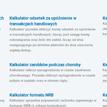
ych
Kalkulator odsetek za opóźnienie w
Ka
transakcjach handlowych
Ka
ob
y
Kalkulator pozwala obliczyć kwotę odsetek za opóźnienie
ko
w transakcjach handlowych, biorąc pod uwagę kwotę
zobowiązania oraz ilość dni zwłoki, licząc od dnia
następującego po terminie płatności do dnia uiszczenia
zapłaty.&nbsp;
Kalkulator zarobków podczas choroby
Ka
Kalkulator oblicza wynagrodzenie w czasie zwolnienia
Ka
chorobowego. Pozwala obliczyć wynagrodzenie w czasie
uw
pobytu w szpitalu oraz w okresie ciąży.
wy
Kalkulator formatu NRB
Ka
ową
Kalkulator sprawdza poprawność rachunku zapisanego w
Ka
formacie NRB (z cyframi kontrolnymi).
we