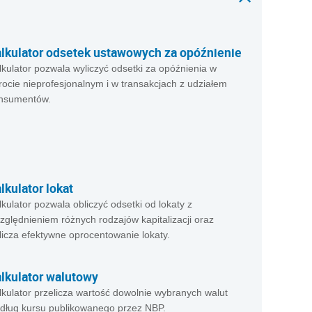
lkulator odsetek ustawowych za opóźnienie
lkulator pozwala wyliczyć odsetki za opóźnienia w
rocie nieprofesjonalnym i w transakcjach z udziałem
nsumentów.
lkulator lokat
lkulator pozwala obliczyć odsetki od lokaty z
zględnieniem różnych rodzajów kapitalizacji oraz
licza efektywne oprocentowanie lokaty.
lkulator walutowy
lkulator przelicza wartość dowolnie wybranych walut
dług kursu publikowanego przez NBP.