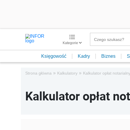
Kategorie
Księgowość
Kadry
Biznes
S
»
»
Strona główna
Kalkulatory
Kalkulator opłat notarialn
Kalkulator opłat no