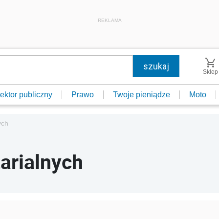
REKLAMA
Sklep
ektor publiczny
Prawo
Twoje pieniądze
Moto
ych
tarialnych