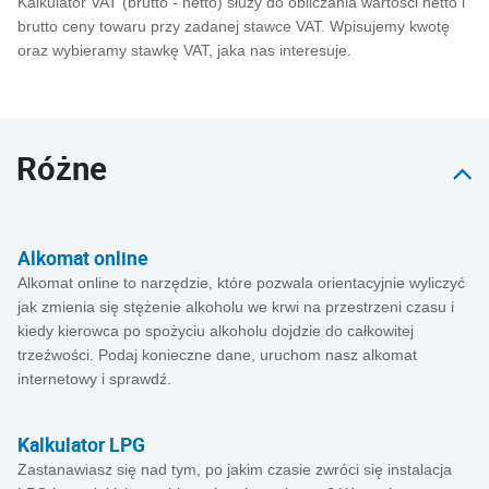
Kalkulator VAT (brutto - netto) służy do obliczania wartości netto i
brutto ceny towaru przy zadanej stawce VAT. Wpisujemy kwotę
oraz wybieramy stawkę VAT, jaka nas interesuje.
Różne
Alkomat online
Alkomat online to narzędzie, które pozwala orientacyjnie wyliczyć
jak zmienia się stężenie alkoholu we krwi na przestrzeni czasu i
kiedy kierowca po spożyciu alkoholu dojdzie do całkowitej
trzeźwości. Podaj konieczne dane, uruchom nasz alkomat
internetowy i sprawdź.
Kalkulator LPG
Zastanawiasz się nad tym, po jakim czasie zwróci się instalacja