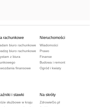
ra rachunkowe
Nieruchomości
adam biuro rachunkowe
Wiadomości
adzę biuro rachunkowe
Prawo
ystam z biura
Finanse
hunkowego
Budowa i remont
wozdania finansowe
Ogród i kwiaty
źniki i stawki
Na skróty
óże służbowe w kraju
ZdrowieGo.pl