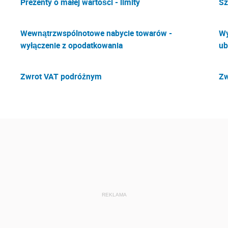
Prezenty o małej wartości - limity
Sz
Wewnątrzwspólnotowe nabycie towarów -
Wy
wyłączenie z opodatkowania
ub
Zwrot VAT podróżnym
Zw
REKLAMA