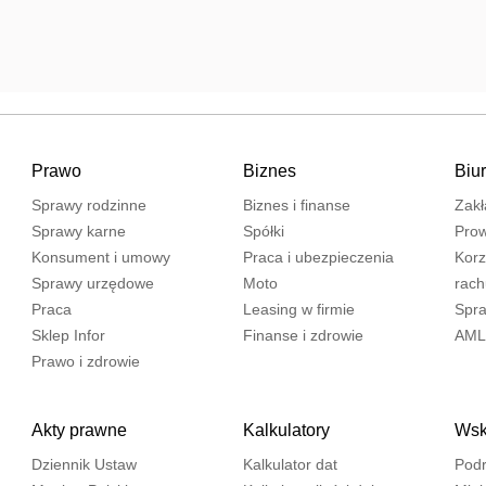
Prawo
Biznes
Biu
Sprawy rodzinne
Biznes i finanse
Zakł
Sprawy karne
Spółki
Prow
Konsument i umowy
Praca i ubezpieczenia
Korz
Sprawy urzędowe
Moto
rac
Praca
Leasing w firmie
Spra
Sklep Infor
Finanse i zdrowie
AML
Prawo i zdrowie
Akty prawne
Kalkulatory
Wska
Dziennik Ustaw
Kalkulator dat
Podr