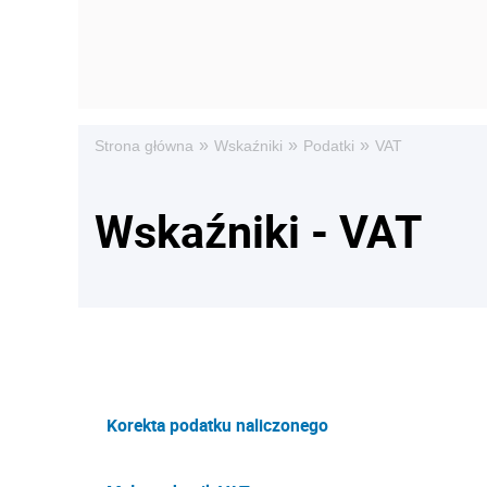
»
»
»
Strona główna
Wskaźniki
Podatki
VAT
Wskaźniki - VAT
Korekta podatku naliczonego