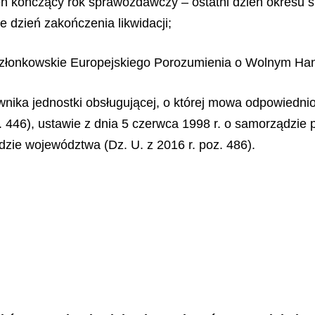
eń kończący rok sprawozdawczy – ostatni dzień okresu
 dzień zakończenia likwidacji;
złonkowskie Europejskiego Porozumienia o Wolnym Han
ownika jednostki obsługującej, o której mowa odpowiedni
 446), ustawie z dnia 5 czerwca 1998 r. o samorządzie p
dzie województwa (Dz. U. z 2016 r. poz. 486).