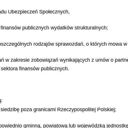
ładu Ubezpieczeń Społecznych,
a finansów publicznych wydatków strukturalnych;
oszczególnych rodzajów sprawozdań, o których mowa w 
ań w zakresie zobowiązań wynikających z umów o partn
sektora finansów publicznych.
ą:
iedzibę poza granicami Rzeczypospolitej Polskiej;
powiednio gminną, powiatową lub wojewódzką jednostk