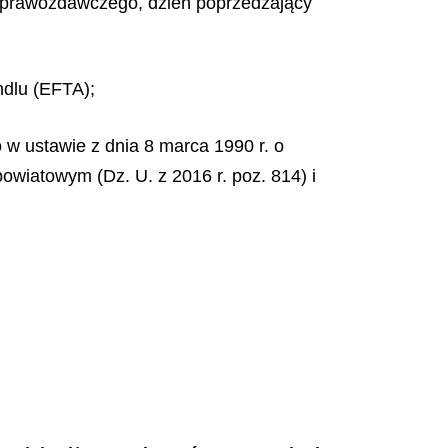
 sprawozdawczego, dzień poprzedzający
dlu (EFTA);
o w ustawie z dnia 8 marca 1990 r. o
owiatowym (Dz. U. z 2016 r. poz. 814) i