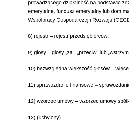
prowadzącego działalność na podstawie zez
emerytalne, fundusz emerytalny lub dom mak
Współpracy Gospodarczej i Rozwoju (OECD
8) rejestr – rejestr przedsiębiorców;
9) głosy – głosy „za”, „przeciw” lub „wstr
10) bezwzględna większość głosów – więce
11) sprawozdanie finansowe – sprawozdani
12) wzorzec umowy – wzorzec umowy spółki
13) (uchylony)