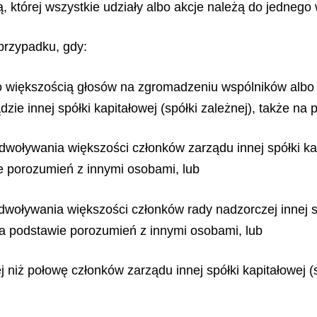
 której wszystkie udziały albo akcje należą do jednego 
przypadku, gdy:
o większością głosów na zgromadzeniu wspólników albo
zie innej spółki kapitałowej (spółki zależnej), także n
woływania większości członków zarządu innej spółki kapi
ie porozumień z innymi osobami, lub
woływania większości członków rady nadzorczej innej spó
e na podstawie porozumień z innymi osobami, lub
 niż połowę członków zarządu innej spółki kapitałowej (sp