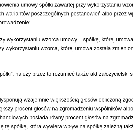
owienia umowy spółki zawartej przy wykorzystaniu wz
ch wariantów poszczególnych postanowień albo przez 
wprowadzenie;
przy wykorzystaniu wzorca umowy – spółkę, której umowa
zy wykorzystaniu wzorca, której umowa została zmienion
półki”, należy przez to rozumieć także akt założycielsk
ysponują wzajemnie większością głosów obliczoną zgodnie
iększy procent głosów na zgromadzeniu wspólników albo 
k handlowych posiada równy procent głosów na zgromad
się tę spółkę, która wywiera wpływ na spółkę zależną t