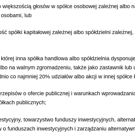
o większością głosów w spółce osobowej zależnej albo n
 osobami, lub
ość spółki kapitałowej zależnej albo spółdzielni zależn
 której inna spółka handlowa albo spółdzielnia dysponuj
bo na walnym zgromadzeniu, także jako zastawnik lub u
io co najmniej 20% udziałów albo akcji w innej spółce 
przepisów o ofercie publicznej i warunkach wprowadzan
łkach publicznych;
westycyjny, towarzystwo funduszy inwestycyjnych, altern
 o funduszach inwestycyjnych i zarządzaniu alternatyw