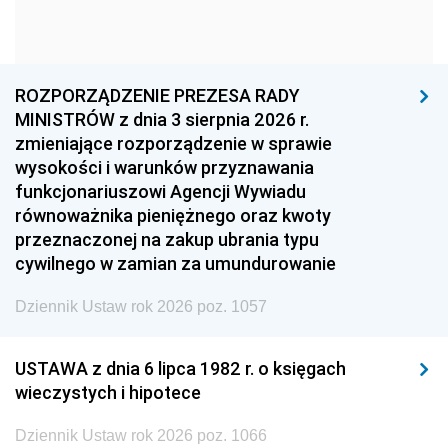
1963
1962
1961
1960
1959
1958
1957
1956
1955
ROZPORZĄDZENIE PREZESA RADY
MINISTRÓW z dnia 3 sierpnia 2026 r.
1954
1953
1952
zmieniające rozporządzenie w sprawie
1951
1950
1949
wysokości i warunków przyznawania
funkcjonariuszowi Agencji Wywiadu
1948
1947
1946
równoważnika pieniężnego oraz kwoty
1945
1944
1939
przeznaczonej na zakup ubrania typu
cywilnego w zamian za umundurowanie
1938
1937
1936
Dziennik Ustaw rok 2026 poz. 1057
1935
1934
1933
1932
1931
1930
USTAWA z dnia 6 lipca 1982 r. o księgach
1929
1928
1927
wieczystych i hipotece
1926
1925
1924
Dziennik Ustaw rok 2026 poz. 1066