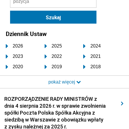
Dziennik Ustaw
2026
2025
2024
2023
2022
2021
2020
2019
2018
2017
2016
2015
pokaż więcej
2014
2013
2012
2011
2010
2009
ROZPORZĄDZENIE RADY MINISTRÓW z
dnia 4 sierpnia 2026 r. w sprawie zwolnienia
2008
2007
2006
spółki Poczta Polska Spółka Akcyjna z
2005
2004
2003
siedzibą w Warszawie z obowiązku wpłaty
z zysku należnej za 2025 r.
2002
2001
2000