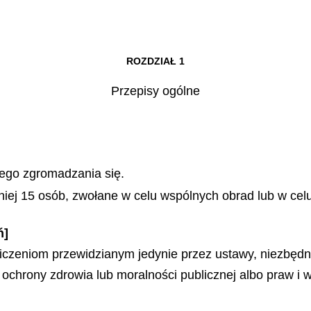
ROZDZIAŁ 1
Przepisy ogólne
]
ego zgromadzania się.
iej 15 osób, zwołane w celu wspólnych obrad lub w cel
ń]
czeniom przewidzianym jedynie przez ustawy, niezbęd
chrony zdrowia lub moralności publicznej albo praw i w
]