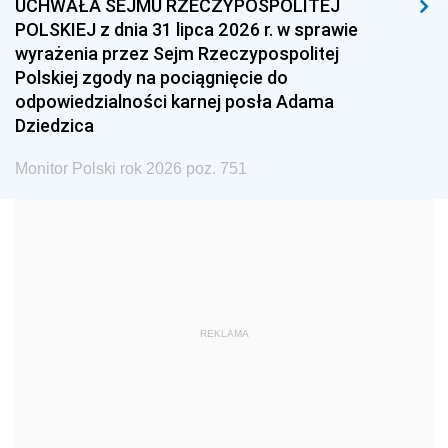
UCHWAŁA SEJMU RZECZYPOSPOLITEJ
1996
1995
1994
POLSKIEJ z dnia 31 lipca 2026 r. w sprawie
1993
1992
1991
wyrażenia przez Sejm Rzeczypospolitej
Polskiej zgody na pociągnięcie do
1990
1989
1988
odpowiedzialności karnej posła Adama
1987
1986
1985
Dziedzica
1984
1983
1982
Monitor Polski rok 2026 poz. 751
1981
1980
1979
1978
1977
1976
1975
1974
1973
1972
1971
1970
1969
1968
1967
REKLAMA
1966
1965
1964
1963
1962
1961
1960
1959
1958