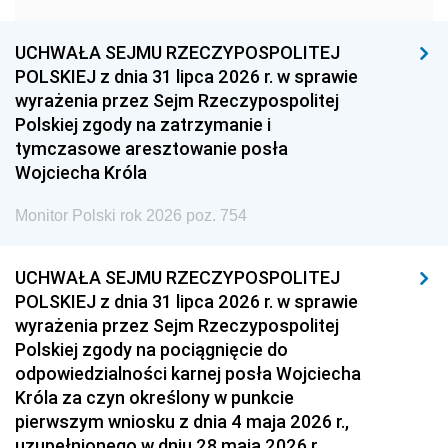
1957
1956
1955
UCHWAŁA SEJMU RZECZYPOSPOLITEJ
1954
1953
1952
POLSKIEJ z dnia 31 lipca 2026 r. w sprawie
1951
1950
1949
wyrażenia przez Sejm Rzeczypospolitej
Polskiej zgody na zatrzymanie i
1948
1947
1946
tymczasowe aresztowanie posła
1939
1938
1937
Wojciecha Króla
1936
1930
Monitor Polski rok 2026 poz. 754
UCHWAŁA SEJMU RZECZYPOSPOLITEJ
POLSKIEJ z dnia 31 lipca 2026 r. w sprawie
wyrażenia przez Sejm Rzeczypospolitej
Polskiej zgody na pociągnięcie do
odpowiedzialności karnej posła Wojciecha
Króla za czyn określony w punkcie
pierwszym wniosku z dnia 4 maja 2026 r.,
uzupełnionego w dniu 28 maja 2026 r.,