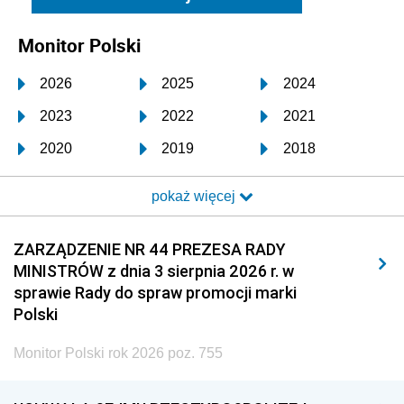
Monitor Polski
2026
2025
2024
2023
2022
2021
2020
2019
2018
2017
2016
2015
pokaż więcej
2014
2013
2012
2011
2010
2009
ZARZĄDZENIE NR 44 PREZESA RADY
MINISTRÓW z dnia 3 sierpnia 2026 r. w
2008
2007
2006
sprawie Rady do spraw promocji marki
2005
2004
2003
Polski
2002
2001
2000
Monitor Polski rok 2026 poz. 755
1999
1998
1997