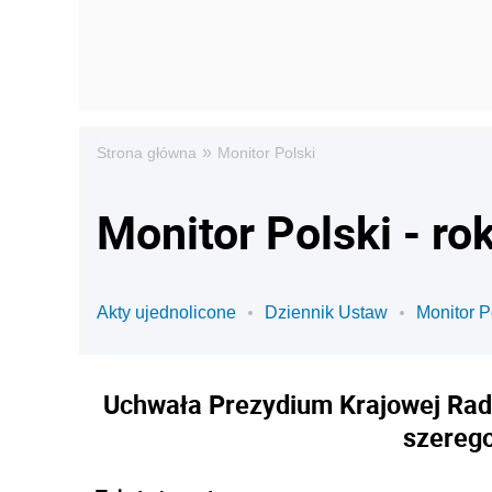
»
Strona główna
Monitor Polski
Monitor Polski - ro
Akty ujednolicone
Dziennik Ustaw
Monitor P
Uchwała Prezydium Krajowej Rady
szerego