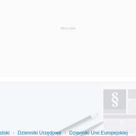
olski
Dzienniki Urzędowe
Dzienniki Unii Europejskiej