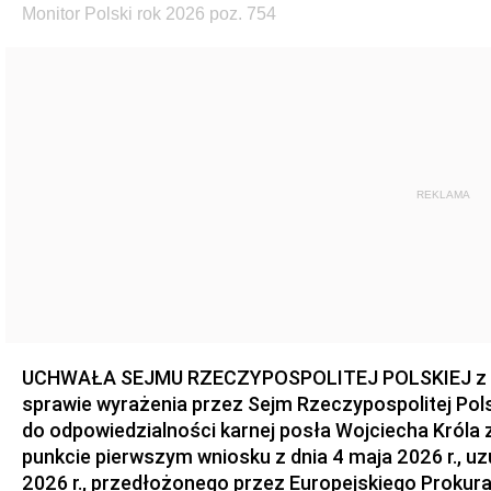
Monitor Polski rok 2026 poz. 754
REKLAMA
UCHWAŁA SEJMU RZECZYPOSPOLITEJ POLSKIEJ z dnia
sprawie wyrażenia przez Sejm Rzeczypospolitej Pols
do odpowiedzialności karnej posła Wojciecha Króla 
punkcie pierwszym wniosku z dnia 4 maja 2026 r., u
2026 r., przedłożonego przez Europejskiego Prokur