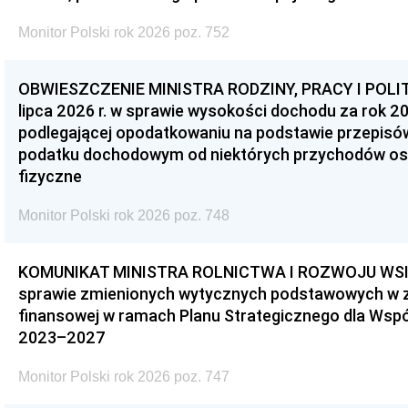
Monitor Polski rok 2026 poz. 752
OBWIESZCZENIE MINISTRA RODZINY, PRACY I POLIT
lipca 2026 r. w sprawie wysokości dochodu za rok 20
podlegającej opodatkowaniu na podstawie przepis
podatku dochodowym od niektórych przychodów os
fizyczne
Monitor Polski rok 2026 poz. 748
KOMUNIKAT MINISTRA ROLNICTWA I ROZWOJU WSI z d
sprawie zmienionych wytycznych podstawowych w 
finansowej w ramach Planu Strategicznego dla Wspóln
2023–2027
Monitor Polski rok 2026 poz. 747