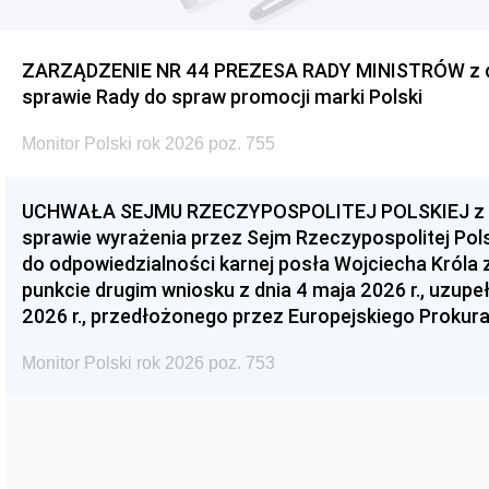
ZARZĄDZENIE NR 44 PREZESA RADY MINISTRÓW z dnia
sprawie Rady do spraw promocji marki Polski
Monitor Polski rok 2026 poz. 755
UCHWAŁA SEJMU RZECZYPOSPOLITEJ POLSKIEJ z dnia
sprawie wyrażenia przez Sejm Rzeczypospolitej Pols
do odpowiedzialności karnej posła Wojciecha Króla 
punkcie drugim wniosku z dnia 4 maja 2026 r., uzupe
2026 r., przedłożonego przez Europejskiego Prokur
Monitor Polski rok 2026 poz. 753