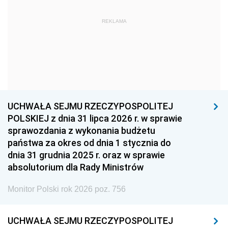
1963
1962
1961
REKLAMA
1960
1959
1958
1957
1956
1955
1954
1953
1952
1951
1950
1949
1948
1947
1946
UCHWAŁA SEJMU RZECZYPOSPOLITEJ
1939
1938
1937
POLSKIEJ z dnia 31 lipca 2026 r. w sprawie
sprawozdania z wykonania budżetu
1936
1930
państwa za okres od dnia 1 stycznia do
dnia 31 grudnia 2025 r. oraz w sprawie
absolutorium dla Rady Ministrów
Monitor Polski rok 2026 poz. 756
UCHWAŁA SEJMU RZECZYPOSPOLITEJ