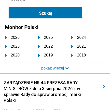
Monitor Polski
2026
2025
2024
2023
2022
2021
2020
2019
2018
2017
2016
2015
pokaż więcej
2014
2013
2012
2011
2010
2009
ZARZĄDZENIE NR 44 PREZESA RADY
MINISTRÓW z dnia 3 sierpnia 2026 r. w
2008
2007
2006
sprawie Rady do spraw promocji marki
2005
2004
2003
Polski
2002
2001
2000