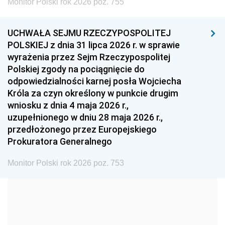
Monitor Polski rok 2026 poz. 755
1999
1998
1997
UCHWAŁA SEJMU RZECZYPOSPOLITEJ
1996
1995
1994
POLSKIEJ z dnia 31 lipca 2026 r. w sprawie
1993
1992
1991
wyrażenia przez Sejm Rzeczypospolitej
Polskiej zgody na pociągnięcie do
1990
1989
1988
odpowiedzialności karnej posła Wojciecha
1987
1986
1985
Króla za czyn określony w punkcie drugim
wniosku z dnia 4 maja 2026 r.,
1984
1983
1982
uzupełnionego w dniu 28 maja 2026 r.,
1981
1980
1979
przedłożonego przez Europejskiego
Prokuratora Generalnego
1978
1977
1976
1975
1974
1973
Monitor Polski rok 2026 poz. 753
1972
1971
1970
1969
1968
1967
1966
1965
1964