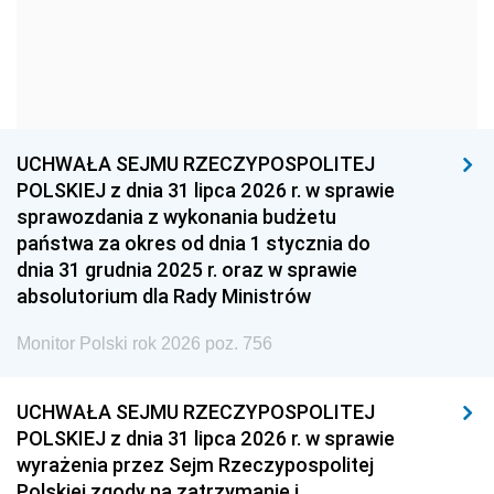
1957
1956
1955
1954
1953
1952
1951
1950
1949
1948
1947
1946
UCHWAŁA SEJMU RZECZYPOSPOLITEJ
1939
1938
1937
POLSKIEJ z dnia 31 lipca 2026 r. w sprawie
sprawozdania z wykonania budżetu
1936
1930
państwa za okres od dnia 1 stycznia do
dnia 31 grudnia 2025 r. oraz w sprawie
absolutorium dla Rady Ministrów
Monitor Polski rok 2026 poz. 756
UCHWAŁA SEJMU RZECZYPOSPOLITEJ
POLSKIEJ z dnia 31 lipca 2026 r. w sprawie
wyrażenia przez Sejm Rzeczypospolitej
Polskiej zgody na zatrzymanie i