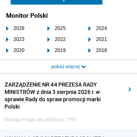
Monitor Polski
2026
2025
2024
2023
2022
2021
2020
2019
2018
2017
2016
2015
pokaż więcej
2014
2013
2012
2011
2010
2009
ZARZĄDZENIE NR 44 PREZESA RADY
MINISTRÓW z dnia 3 sierpnia 2026 r. w
2008
2007
2006
sprawie Rady do spraw promocji marki
2005
2004
2003
Polski
2002
2001
2000
Monitor Polski rok 2026 poz. 755
1999
1998
1997