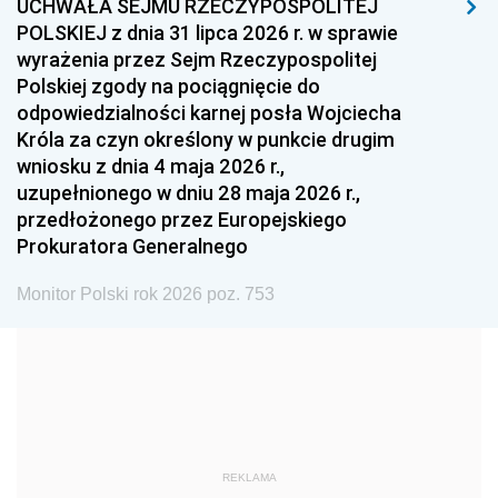
UCHWAŁA SEJMU RZECZYPOSPOLITEJ
1996
1995
1994
POLSKIEJ z dnia 31 lipca 2026 r. w sprawie
1993
1992
1991
wyrażenia przez Sejm Rzeczypospolitej
Polskiej zgody na pociągnięcie do
1990
1989
1988
odpowiedzialności karnej posła Wojciecha
1987
1986
1985
Króla za czyn określony w punkcie drugim
wniosku z dnia 4 maja 2026 r.,
1984
1983
1982
uzupełnionego w dniu 28 maja 2026 r.,
1981
1980
1979
przedłożonego przez Europejskiego
Prokuratora Generalnego
1978
1977
1976
1975
1974
1973
Monitor Polski rok 2026 poz. 753
1972
1971
1970
1969
1968
1967
1966
1965
1964
1963
1962
1961
REKLAMA
1960
1959
1958