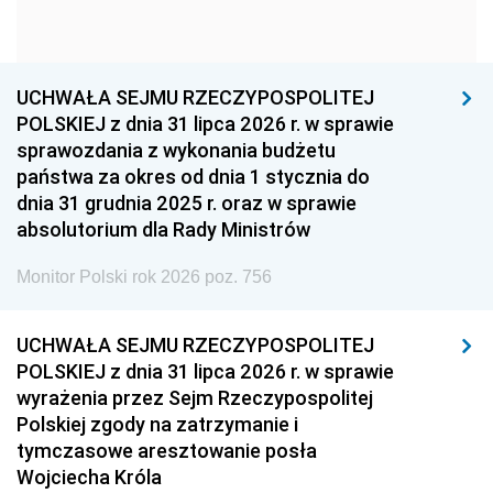
1954
1953
1952
1951
1950
1949
1948
1947
1946
UCHWAŁA SEJMU RZECZYPOSPOLITEJ
1939
1938
1937
POLSKIEJ z dnia 31 lipca 2026 r. w sprawie
sprawozdania z wykonania budżetu
1936
1930
państwa za okres od dnia 1 stycznia do
dnia 31 grudnia 2025 r. oraz w sprawie
absolutorium dla Rady Ministrów
Monitor Polski rok 2026 poz. 756
UCHWAŁA SEJMU RZECZYPOSPOLITEJ
POLSKIEJ z dnia 31 lipca 2026 r. w sprawie
wyrażenia przez Sejm Rzeczypospolitej
Polskiej zgody na zatrzymanie i
tymczasowe aresztowanie posła
Wojciecha Króla