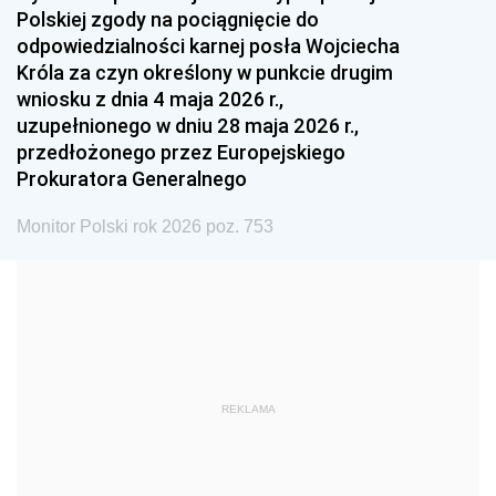
Polskiej zgody na pociągnięcie do
1990
1989
1988
odpowiedzialności karnej posła Wojciecha
1987
1986
1985
Króla za czyn określony w punkcie drugim
wniosku z dnia 4 maja 2026 r.,
1984
1983
1982
uzupełnionego w dniu 28 maja 2026 r.,
1981
1980
1979
przedłożonego przez Europejskiego
Prokuratora Generalnego
1978
1977
1976
1975
1974
1973
Monitor Polski rok 2026 poz. 753
1972
1971
1970
1969
1968
1967
1966
1965
1964
1963
1962
1961
REKLAMA
1960
1959
1958
1957
1956
1955