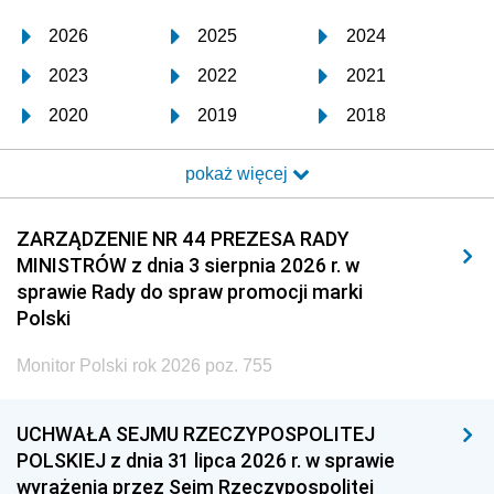
2026
2025
2024
2023
2022
2021
2020
2019
2018
2017
2016
2015
pokaż więcej
2014
2013
2012
2011
2010
2009
ZARZĄDZENIE NR 44 PREZESA RADY
MINISTRÓW z dnia 3 sierpnia 2026 r. w
2008
2007
2006
sprawie Rady do spraw promocji marki
2005
2004
2003
Polski
2002
2001
2000
Monitor Polski rok 2026 poz. 755
1999
1998
1997
UCHWAŁA SEJMU RZECZYPOSPOLITEJ
1996
1995
1994
POLSKIEJ z dnia 31 lipca 2026 r. w sprawie
1993
1992
1991
wyrażenia przez Sejm Rzeczypospolitej