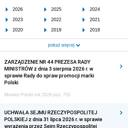
2026
2025
2024
2023
2022
2021
2020
2019
2018
2017
2016
2015
pokaż więcej
2014
2013
2012
2011
2010
2009
ZARZĄDZENIE NR 44 PREZESA RADY
MINISTRÓW z dnia 3 sierpnia 2026 r. w
2008
2007
2006
sprawie Rady do spraw promocji marki
2005
2004
2003
Polski
2002
2001
2000
Monitor Polski rok 2026 poz. 755
1999
1998
1997
UCHWAŁA SEJMU RZECZYPOSPOLITEJ
1996
1995
1994
POLSKIEJ z dnia 31 lipca 2026 r. w sprawie
1993
1992
1991
wyrażenia przez Sejm Rzeczypospolitej