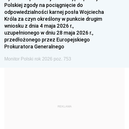
Polskiej zgody na pociągnięcie do
1990
1989
1988
odpowiedzialności karnej posła Wojciecha
1987
1986
1985
Króla za czyn określony w punkcie drugim
wniosku z dnia 4 maja 2026 r.,
1984
1983
1982
uzupełnionego w dniu 28 maja 2026 r.,
1981
1980
1979
przedłożonego przez Europejskiego
Prokuratora Generalnego
1978
1977
1976
1975
1974
1973
Monitor Polski rok 2026 poz. 753
1972
1971
1970
1969
1968
1967
1966
1965
1964
1963
1962
1961
REKLAMA
1960
1959
1958
1957
1956
1955