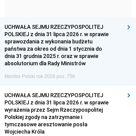
1954
1953
1952
1951
1950
1949
1948
1947
1946
UCHWAŁA SEJMU RZECZYPOSPOLITEJ
1939
1938
1937
POLSKIEJ z dnia 31 lipca 2026 r. w sprawie
sprawozdania z wykonania budżetu
1936
1930
państwa za okres od dnia 1 stycznia do
dnia 31 grudnia 2025 r. oraz w sprawie
absolutorium dla Rady Ministrów
Monitor Polski rok 2026 poz. 756
UCHWAŁA SEJMU RZECZYPOSPOLITEJ
POLSKIEJ z dnia 31 lipca 2026 r. w sprawie
wyrażenia przez Sejm Rzeczypospolitej
Polskiej zgody na zatrzymanie i
tymczasowe aresztowanie posła
Wojciecha Króla