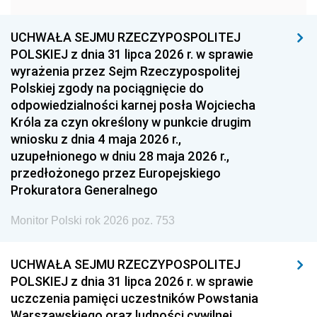
1957
1956
1955
UCHWAŁA SEJMU RZECZYPOSPOLITEJ
1954
1953
1952
POLSKIEJ z dnia 31 lipca 2026 r. w sprawie
1951
1950
1949
wyrażenia przez Sejm Rzeczypospolitej
Polskiej zgody na pociągnięcie do
1948
1947
1946
odpowiedzialności karnej posła Wojciecha
1939
1938
1937
Króla za czyn określony w punkcie drugim
wniosku z dnia 4 maja 2026 r.,
1936
1930
uzupełnionego w dniu 28 maja 2026 r.,
przedłożonego przez Europejskiego
Prokuratora Generalnego
Monitor Polski rok 2026 poz. 753
UCHWAŁA SEJMU RZECZYPOSPOLITEJ
POLSKIEJ z dnia 31 lipca 2026 r. w sprawie
uczczenia pamięci uczestników Powstania
Warszawskiego oraz ludności cywilnej