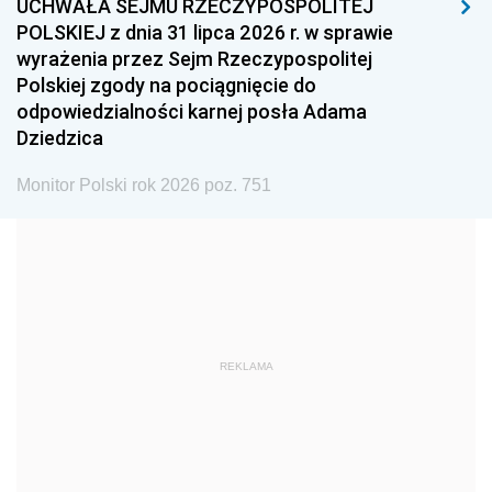
UCHWAŁA SEJMU RZECZYPOSPOLITEJ
1996
1995
1994
POLSKIEJ z dnia 31 lipca 2026 r. w sprawie
1993
1992
1991
wyrażenia przez Sejm Rzeczypospolitej
Polskiej zgody na pociągnięcie do
1990
1989
1988
odpowiedzialności karnej posła Adama
1987
1986
1985
Dziedzica
1984
1983
1982
Monitor Polski rok 2026 poz. 751
1981
1980
1979
1978
1977
1976
1975
1974
1973
1972
1971
1970
1969
1968
1967
REKLAMA
1966
1965
1964
1963
1962
1961
1960
1959
1958