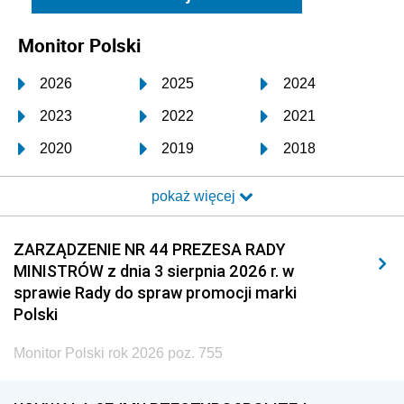
Monitor Polski
2026
2025
2024
2023
2022
2021
2020
2019
2018
2017
2016
2015
pokaż więcej
2014
2013
2012
2011
2010
2009
ZARZĄDZENIE NR 44 PREZESA RADY
MINISTRÓW z dnia 3 sierpnia 2026 r. w
2008
2007
2006
sprawie Rady do spraw promocji marki
2005
2004
2003
Polski
2002
2001
2000
Monitor Polski rok 2026 poz. 755
1999
1998
1997